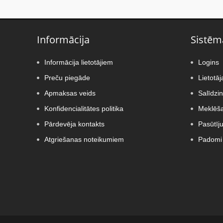
Informācija
Sistēm
Informācija lietotājiem
Logins
Preču piegāde
Lietotāj
Apmaksas veids
Salīdzi
Konfidencialitātes politika
Meklēša
Pārdevēja kontakts
Pasūtīj
Atgriešanas noteikumiem
Padomi 