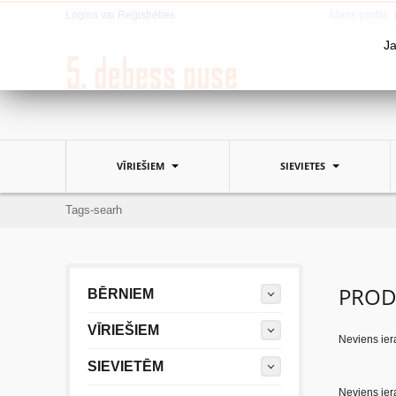
Logins
vai
Reģistrēties
Mans profils
Ja
VĪRIEŠIEM
SIEVIETES
Tags-searh
PROD
BĒRNIEM
VĪRIEŠIEM
Neviens iera
SIEVIETĒM
Neviens iera