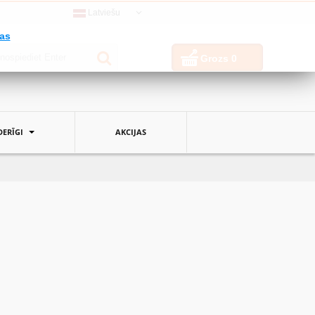
Latviešu
jas
Grozs
0
ERĪGI
AKCIJAS