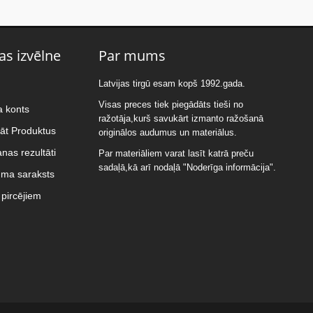
as izvēlne
Par mums
Latvijas tirgū esam kopš 1992.gada.
Visas preces tiek piegādāts tieši no
a konts
ražotāja,kurš savukārt izmanto ražošanā
nāt Produktus
originālos audumus un materiālus.
nas rezultāti
Par materiāliem varat lasīt katrā preču
sadaļā,kā arī nodaļā "Noderīga informācija".
uma saraksts
pircējiem