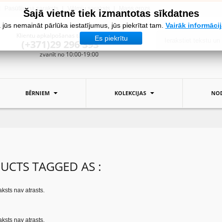
Pasūtījuma saraksts
Vēlmju saraksts
Mans grozs
Šajā vietnē tiek izmantotas sīkdatnes
 jūs nemaināt pārlūka iestatījumus, jūs piekrītat tam.
Vairāk informāci
Klientu apkalpošanas tālrunis:
Es piekrītu
(+371)29 296 393
zvanīt no 10:00-19:00
BĒRNIEM
KOLEKCIJAS
NOD
UCTS TAGGED AS :
ksts nav atrasts.
ksts nav atrasts.