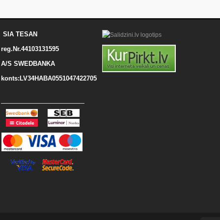
SIA TESAN
reg.Nr.44103131595
A/S SWEDBANKA
konts:LV34HABA0551047422705