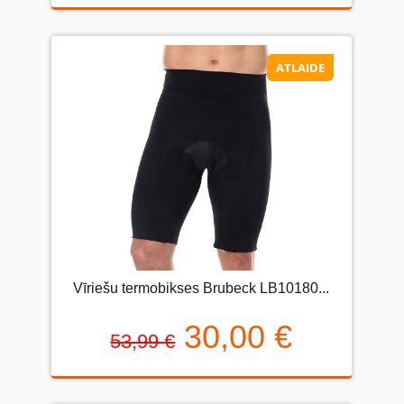
ATLAIDE
Vīriešu termobikses Brubeck LB10180...
30,00 €
53,99 €