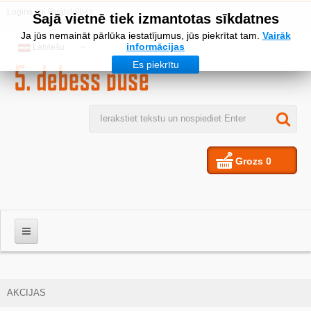
Logins
vai
Reģistrēties
Šajā vietnē tiek izmantotas sīkdatnes
Ja jūs nemaināt pārlūka iestatījumus, jūs piekrītat tam.
Vairāk
informācijas
Latviešu
Es piekrītu
Grozs
0
VĪRIEŠIEM
AKCIJAS
SIEVIETES