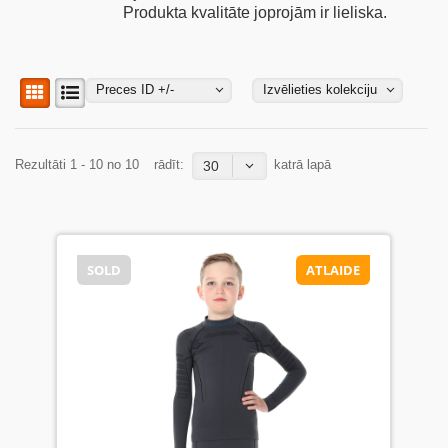
Produkta kvalitāte joprojām ir lieliska.
Preces ID +/-
Izvēlieties kolekciju
Rezultāti 1 - 10 no 10
rādīt:
katrā lapā
30
SOLD
ATLAIDE