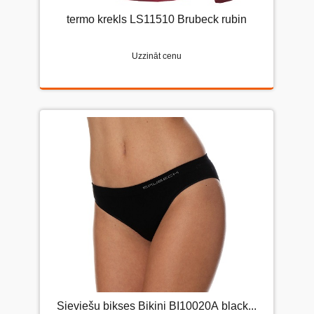
termo krekls LS11510 Brubeck rubin
Uzzināt cenu
Sieviešu bikses Bikini BI10020А black...