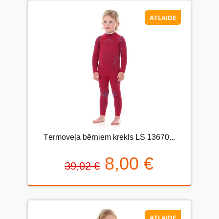
ATLAIDE
Тermoveļa bērniem krekls LS 13670...
8,00 €
39,02 €
ATLAIDE