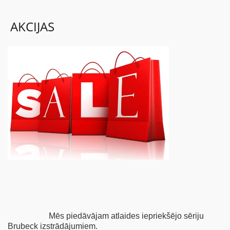
AKCIJAS
BĒRNIEM
KOLEKCIJAS
NODERĪGI
AKCIJAS
Mēs piedāvājam atlaides iepriekšējo sēriju
Brubeck izstrādājumiem.