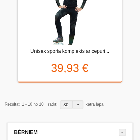
Unisex sporta komplekts ar cepuri...
39,93 €
Rezultāti 1 - 10 no 10
rādīt:
katrā lapā
30
BĒRNIEM