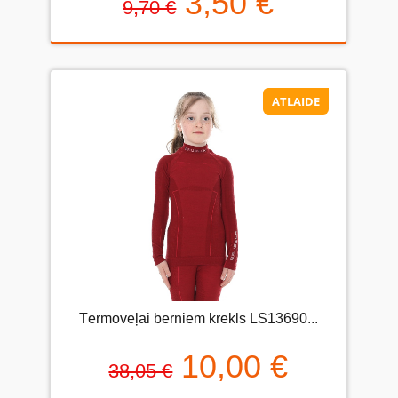
3,50 €
9,70 €
ATLAIDE
Тermoveļai bērniem krekls LS13690...
10,00 €
38,05 €