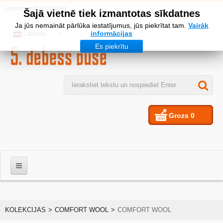
Logins
vai
Reģistrēties
Šajā vietnē tiek izmantotas sīkdatnes
Ja jūs nemaināt pārlūka iestatījumus, jūs piekrītat tam.
Vairāk
informācijas
Latviešu
Es piekrītu
Grozs
0
VĪRIEŠIEM
KOLEKCIJAS
>
COMFORT WOOL
>
COMFORT WOOL
SIEVIETES