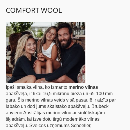
COMFORT WOOL
BĒRNIEM
KOLEKCIJAS
NODERĪGI
AKCIJAS
Īpaši smalka vilna, ko izmanto
merino vilnas
apakšveļā, ir tikai 16,5 mikronu bieza un 65-100 mm
gara. Šis merino vilnas veids visā pasaulē ir atzīts par
labāko un dod jums skaistāko apakšveļu. Brubeck
apvieno Austrālijas merino vilnu ar sintētiskajām
šķiedrām, lai izveidotu tirgū modernāko vilnas
apakšveļu. Šveices uzņēmums Schoeller,