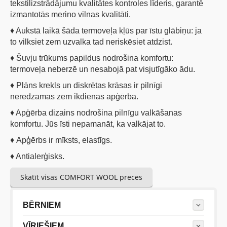
tekstilizstrādājumu kvalitātes kontroles līderis, garantē
izmantotās merino vilnas kvalitāti.
♦ Aukstā laikā šāda termoveļa kļūs par īstu glābiņu: ja
to vilksiet zem uzvalka tad neriskēsiet atdzist.
♦ Šuvju trūkums papildus nodrošina komfortu:
termoveļa neberzē un nesabojā pat visjutīgāko ādu.
♦ Plāns krekls un diskrētas krāsas ir pilnīgi
neredzamas zem ikdienas apģērba.
♦ Apģērba dizains nodrošina pilnīgu valkāšanas
komfortu. Jūs īsti nepamanāt, ka valkājat to.
♦ Apģērbs ir mīksts, elastīgs.
♦ Antialerģisks.
Skatīt visas COMFORT WOOL preces
BĒRNIEM
VĪRIEŠIEM