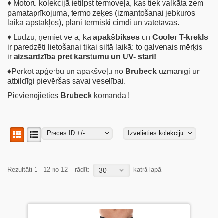
♦ Motoru kolekcijā ietilpst termoveļa, kas tiek valkāta zem
pamataprīkojuma, termo zeķes (izmantošanai jebkuros
laika apstākļos), plāni termiski cimdi un vatētavas.
♦ Lūdzu, ņemiet vērā, ka
apakšbikses
un
Cooler T-krekls
ir paredzēti lietošanai tikai siltā laikā: to galvenais mērķis
ir
aizsardzība pret karstumu un UV- stari!
♦Pērkot apģērbu un apakšveļu no
Brubeck
uzmanīgi un
atbildīgi pievēršas savai veselībai.
Pievienojieties
Brubeck
komandai!
Preces ID +/-
Izvēlieties kolekciju
Rezultāti 1 - 12 no 12
rādīt:
katrā lapā
30