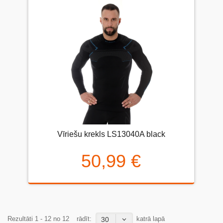
Vīriešu krekls LS13040A black
50,99 €
Rezultāti 1 - 12 no 12
rādīt:
katrā lapā
30