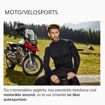
MOTO/VELOSPORTS
BĒRNIEM
KOLEKCIJAS
NODERĪGI
AKCIJAS
Šis ir termoaktīvs apģērbs, kas paredzēts lietošanai visā
motociklu sezonā
, un to var izmantot
ne tikai
autosportam
.