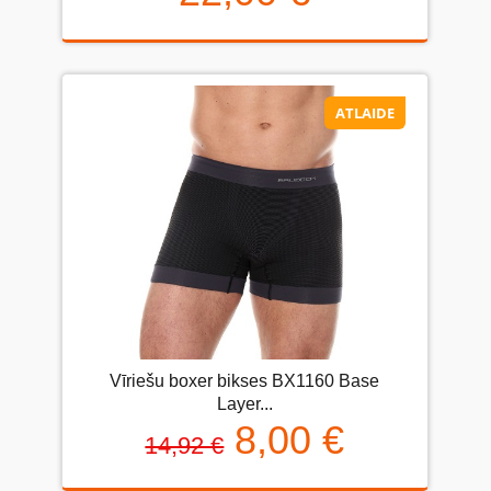
ATLAIDE
Vīriešu boxer bikses BX1160 Base
Layer...
8,00 €
14,92 €