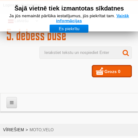
Logins
vai
Reģistrēties
Šajā vietnē tiek izmantotas sīkdatnes
Ja jūs nemaināt pārlūka iestatījumus, jūs piekrītat tam.
Vairāk
informācijas
Latviešu
Es piekrītu
Grozs
0
VĪRIEŠIEM
VĪRIEŠIEM
>
MOTO,VELO
SIEVIETES