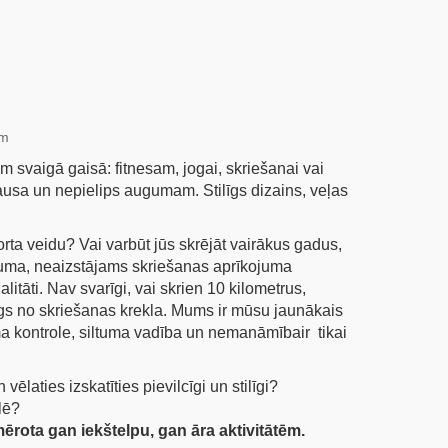
ām
svaigā gaisā: fitnesam, jogai, skriešanai vai
ausa un nepielips augumam. Stilīgs dizains, veļas
ta veidu? Vai varbūt jūs skrējāt vairākus gadus,
kuma, neaizstājams skriešanas aprīkojuma
itāti. Nav svarīgi, vai skrien 10 kilometrus,
rīgs no skriešanas krekla. Mums ir mūsu jaunākais
uma kontrole, siltuma vadība un nemanāmībair tikai
ēlaties izskatīties pievilcīgi un stilīgi?
lē?
ērota gan iekštelpu, gan āra aktivitātēm.