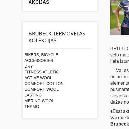
AKCIJAS
BRUBECK TERMOVEĻAS
KOLEKCIJAS
BRUBECK 
BIKERS, BICYCLE
velo moto
ACCESSORIES
lielā izt
DRY
Vai esat 
FITNESS,ATLETIC
un aiz m
ACTIVE WOOL
elements 
COMFORT COTTON
COMFORT WOOL
pusmarato
LASTING
sieviešu 
MERINO WOOL
dažas no
TERMO
♦Еsat akt
Vai meklē
Brubeck 