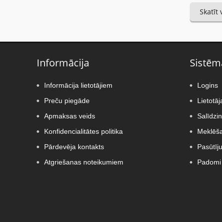
Skatīt
Informācija
Sistēm
Informācija lietotājiem
Logins
Preču piegāde
Lietotāj
Apmaksas veids
Salīdzi
Konfidencialitātes politika
Meklēša
Pārdevēja kontakts
Pasūtīj
Atgriešanas noteikumiem
Padomi 