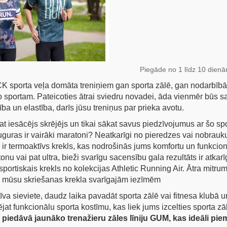
Piegāde no 1 līdz 10 dien
sporta veļa domāta treniņiem gan sporta zālē, gan nodarbībām 
 sportam. Pateicoties ātrai sviedru novadei, āda vienmēr būs s
urība un elastība, darīs jūsu treniņus par prieka avotu.
iesācējs skrējējs un tikai sākat savus piedzīvojumus ar šo spor
uguras ir vairāki maratoni? Neatkarīgi no pieredzes vai nobrau
ir termoaktīvs krekls, kas nodrošinās jums komfortu un funkcional
nu vai pat ultra, bieži svarīgu sacensību gala rezultāts ir atka
sportiskais krekls no kolekcijas Athletic Running Air. Ātra mitr
 mūsu skriešanas krekla svarīgajām iezīmēm
īva sieviete, daudz laika pavadāt sporta zālē vai fitnesa klubā un v
jat funkcionālu sporta kostīmu, kas liek jums izcelties sporta zā
piedāvā jaunāko trenažieru zāles līniju GUM, kas ideāli piem