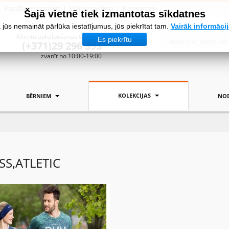
Pasūtījuma saraksts
Vēlmju saraksts
Mans grozs
Šajā vietnē tiek izmantotas sīkdatnes
 jūs nemaināt pārlūka iestatījumus, jūs piekrītat tam.
Vairāk informāci
Klientu apkalpošanas tālrunis:
Es piekrītu
(+371)29 296 393
zvanīt no 10:00-19:00
KOLEKCIJAS
BĒRNIEM
NOD
SS,ATLETIC