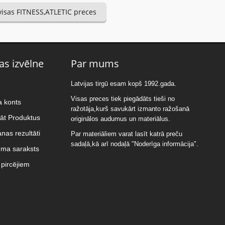
 visas FITNESS,ATLETIC preces
as izvēlne
Par mums
Latvijas tirgū esam kopš 1992.gada.
Visas preces tiek piegādāts tieši no
a konts
ražotāja,kurš savukārt izmanto ražošanā
nāt Produktus
originālos audumus un materiālus.
nas rezultāti
Par materiāliem varat lasīt katrā preču
sadaļā,kā arī nodaļā "Noderīga informācija".
uma saraksts
pircējiem