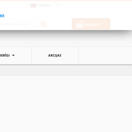
Latviešu
jas
Grozs
0
ERĪGI
AKCIJAS