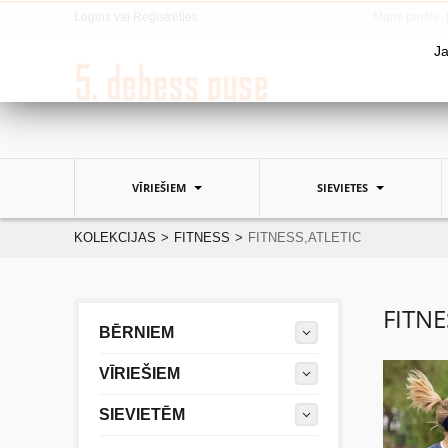
Logins
vai
Reģistrēties
Mans profils
Ja
VĪRIEŠIEM
SIEVIETES
KOLEKCIJAS
>
FITNESS
>
FITNESS,ATLETIC
FITNE
BĒRNIEM
VĪRIEŠIEM
SIEVIETĒM