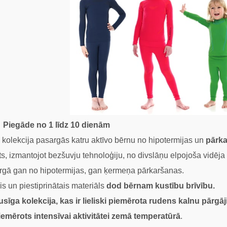
Piegāde no 1 līdz 10 dienām
kolekcija pasargās katru aktīvo bērnu no hipotermijas un
pārka
ts, izmantojot bezšuvju tehnoloģiju, no divslāņu elpojoša vidē
rgā gan no hipotermijas, gan ķermeņa pārkaršanas.
is un piestiprinātais materiāls
dod bērnam kustību brīvību.
īga kolekcija, kas ir lieliski piemērota rudens kalnu pārgā
piemērots intensīvai aktivitātei zemā
temperatūrā
.