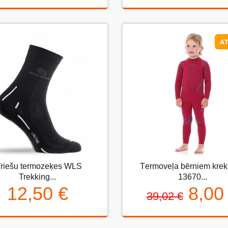
AT
AT
īriešu termozeķes WLS
Тermoveļa bērniem krek
ešu termozeķes WLS Trekking...
Тermoveļa bērniem krekls
Trekking...
13670...
13670...
12,50 €
8,00
39,02 €
12,50 €
8,00 
39,02 €