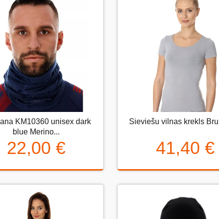
ana KM10360 unisex dark
Sieviešu vilnas krekls Bru
ndana KM10360 unisex dark
Sieviešu vilnas krekls Brubec
blue Merino...
blue Merino...
22,00 €
41,40 €
22,00 €
41,40 €