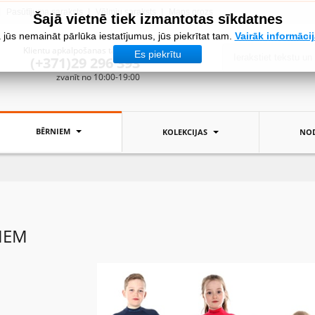
Pasūtījuma saraksts
Vēlmju saraksts
Mans grozs
Šajā vietnē tiek izmantotas sīkdatnes
 jūs nemaināt pārlūka iestatījumus, jūs piekrītat tam.
Vairāk informāci
Klientu apkalpošanas tālrunis:
Es piekrītu
(+371)29 296 393
zvanīt no 10:00-19:00
BĒRNIEM
KOLEKCIJAS
NOD
IEM