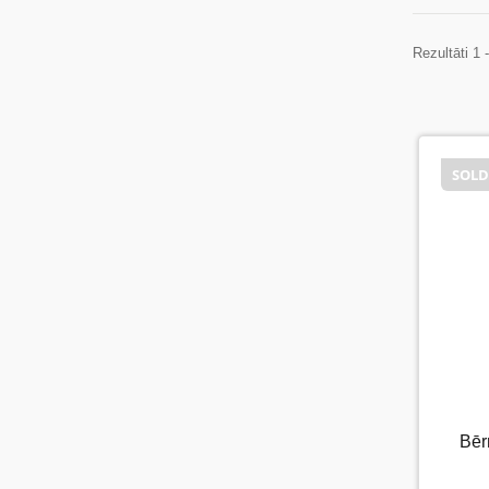
Rezultāti 1 
SOLD
SOL
Bēr
B