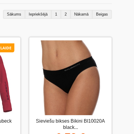
Sākums
Iepriekšējā
1
2
Nākamā
Beigas
LAIDE
LAIDE
 rubin
rubeck
Sieviešu bikses Bikini BI10020А
Sieviešu bikses Bikini BI10020А
black...
black...