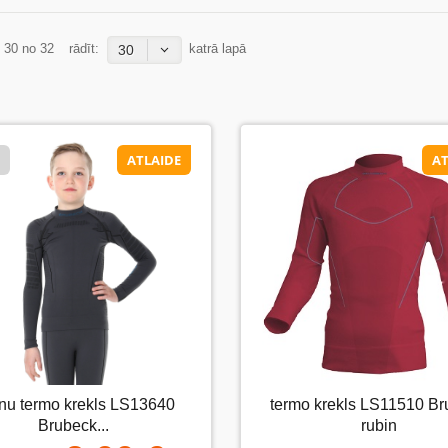
- 30 no 32
rādīt:
katrā lapā
30
ATLAIDE
AT
D
ATLAIDE
AT
termo krekls LS11510 Brubeck
nu termo krekls LS13640
termo krekls LS11510 B
ērnu termo krekls LS13640
Brubeck...
rubin
Brubeck...