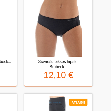
beck...
Sieviešu bikses hipster
k...
Sieviešu bikses hipster Brubeck...
Brubeck...
12,10 €
12,10 €
ATLAIDE