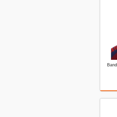
Band
Ba