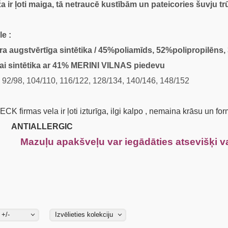
ža ir ļoti maiga, tā netraucē kustībām un pateicories šuvju
le :
stvērtīga sintētika / 45%poliamīds, 52%polipropilēns, 
tētika ar 41% MERINI VILNAS piedevu
92/98, 104/110, 116/122, 128/134, 140/146, 148/152
 firmas vela ir ļoti izturīga, ilgi kalpo , nemaina krāsu un fo
IALLERGIC
 apakšveļu var iegādāties atsevišķi vai
 +/-
Izvēlieties kolekciju