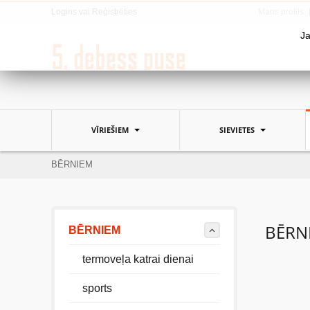
Logins
vai
Reģistrēties
Mans profils
Ja
VĪRIEŠIEM
SIEVIETES
BĒRNIEM
BĒRN
BĒRNIEM
termoveļa katrai dienai
sports