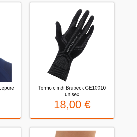
cepure
Termo cimdi Brubeck GE10010
pure
Termo cimdi Brubeck GE10010
unisex
unisex
18,00 €
18,00 €