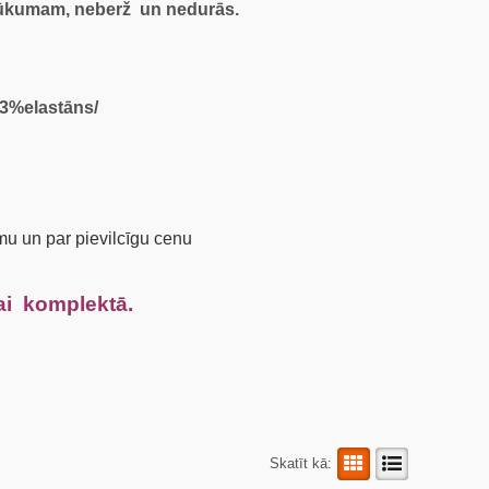
 trūkumam, neberž un nedurās.
3%elastāns/
rmu un par pievilcīgu cenu
 komplektā.
Skatīt kā: