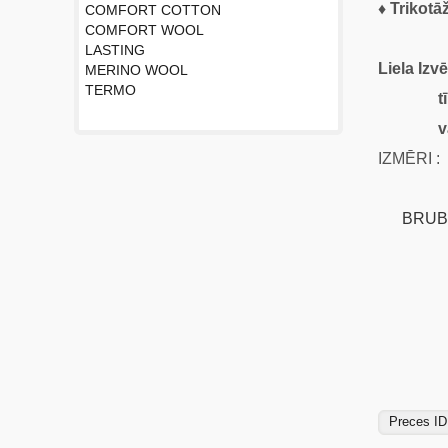
♦ Trikotā
COMFORT COTTON
COMFORT WOOL
LASTING
Liela Izvē
MERINO WOOL
TERMO
tīra aug
vai sin
IZMĒRI : 
BRUBECK
ANT
Mazuļu
Preces ID