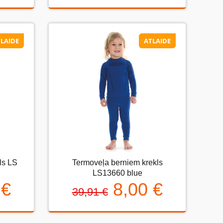
LAIDE
ATLAIDE
LAIDE
ATLAIDE
Termoveļa berniem krekls LS13660
ls LS
Termoveļa berniem krekls
 LS
blue
LS13660 blue
 €
8,00 €
8,00 €
39,91 €
39,91 €
€