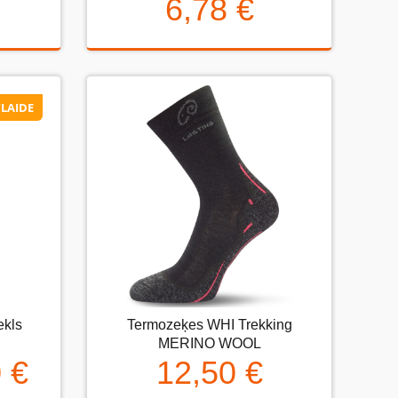
6,78 €
6,78 €
LAIDE
LAIDE
ekls
Termozeķes WHI Trekking
s
Termozeķes WHI Trekking MERINO
MERINO WOOL
WOOL
 €
12,50 €
€
12,50 €