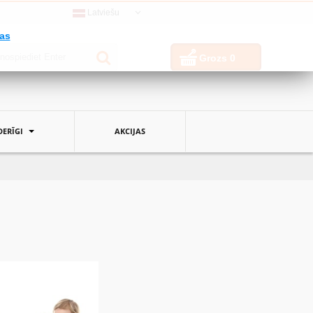
Latviešu
jas
Grozs
0
ERĪGI
AKCIJAS