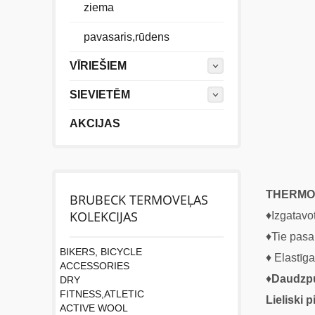
ziema
pavasaris,rūdens
VĪRIEŠIEM
SIEVIETĒM
AKCIJAS
THERMO
BRUBECK TERMOVEĻAS
KOLEKCIJAS
♦Izgatavo
♦Tie pasa
BIKERS, BICYCLE
♦ Elastīga
ACCESSORIES
♦
Daudzpus
DRY
FITNESS,ATLETIC
Lieliski 
ACTIVE WOOL