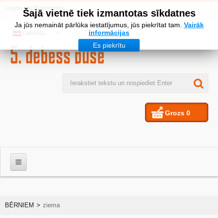
Logins
vai
Reģistrēties
Šajā vietnē tiek izmantotas sīkdatnes
Ja jūs nemaināt pārlūka iestatījumus, jūs piekrītat tam.
Vairāk
informācijas
Latviešu
Es piekrītu
Grozs
0
VĪRIEŠIEM
BĒRNIEM
>
ziema
SIEVIETES