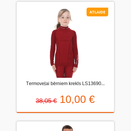
ATLAIDE
Тermoveļai bērniem krekls LS13690...
10,00 €
38,05 €