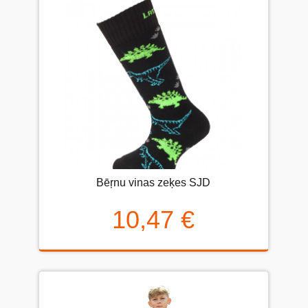
Bēŗnu vinas zeķes SJD
10,47 €