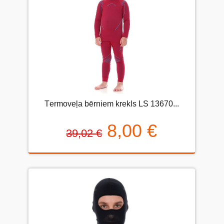
Тermoveļa bērniem krekls LS 13670...
8,00 €
39,02 €