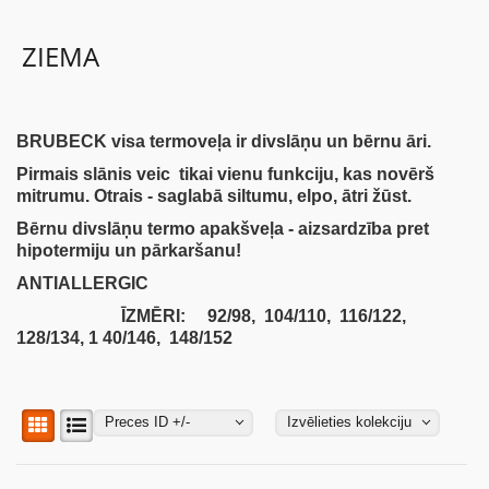
ZIEMA
BĒRNIEM
KOLEKCIJAS
BRUBECK visa termoveļa ir divslāņu un bērnu āri.
Pirmais slānis veic tikai vienu funkciju, kas novērš
NODERĪGI
mitrumu. Otrais - saglabā siltumu, elpo, ātri žūst.
Bērnu divslāņu termo apakšveļa - aizsardzība pret
hipotermiju un pārkaršanu!
AKCIJAS
ANTIALLERGIC
ĪZMĒRI: 92/98, 104/110, 116/122,
128/134, 1 40/146, 148/152
Preces ID +/-
Izvēlieties kolekciju