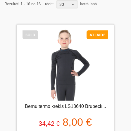
Rezultāti 1 - 16 no 16
rādīt:
katrā lapā
30
SOLD
ATLAIDE
Bērnu termo krekls LS13640 Brubeck...
8,00 €
34,42 €