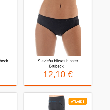
beck...
Sieviešu bikses hipster
k...
Sieviešu bikses hipster Brubeck...
Brubeck...
12,10 €
12,10 €
ATLAIDE