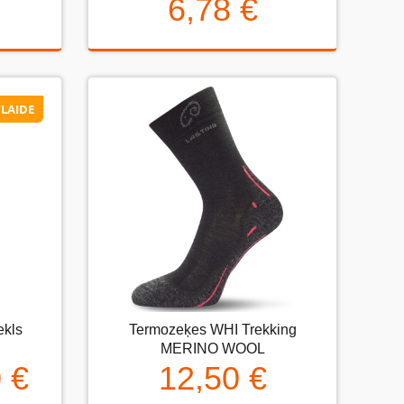
6,78 €
6,78 €
LAIDE
LAIDE
ekls
Termozeķes WHI Trekking
s
Termozeķes WHI Trekking MERINO
MERINO WOOL
WOOL
 €
12,50 €
€
12,50 €