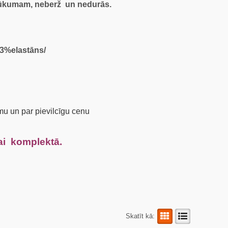
 trūkumam, neberž un nedurās.
3%elastāns/
rmu un par pievilcīgu cenu
 komplektā.
Skatīt kā: