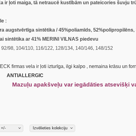
ža ir ļoti maiga, tā netraucē kustībām un pateicories šuvju
le :
stvērtīga sintētika / 45%poliamīds, 52%polipropilēns, 
tētika ar 41% MERINI VILNAS piedevu
92/98, 104/110, 116/122, 128/134, 140/146, 148/152
 firmas vela ir ļoti izturīga, ilgi kalpo , nemaina krāsu un fo
IALLERGIC
 apakšveļu var iegādāties atsevišķi vai
 +/-
Izvēlieties kolekciju