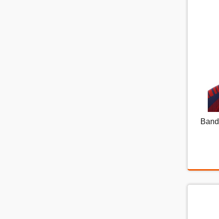
Band
Ba