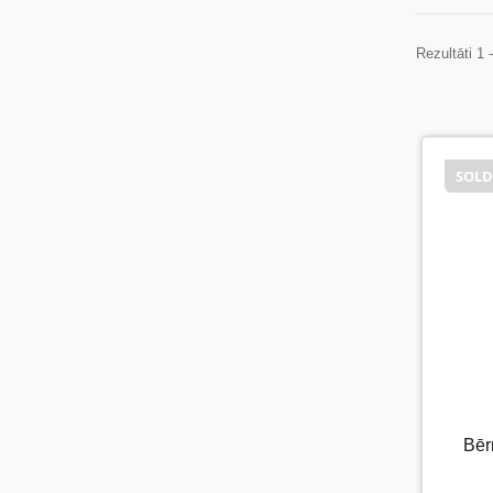
Rezultāti 1 
SOLD
SOL
Bēr
B