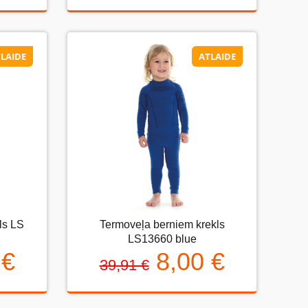
LAIDE
ATLAIDE
LAIDE
ATLAIDE
Termoveļa berniem krekls LS13660
ls LS
Termoveļa berniem krekls
 LS
blue
LS13660 blue
 €
8,00 €
8,00 €
39,91 €
39,91 €
€