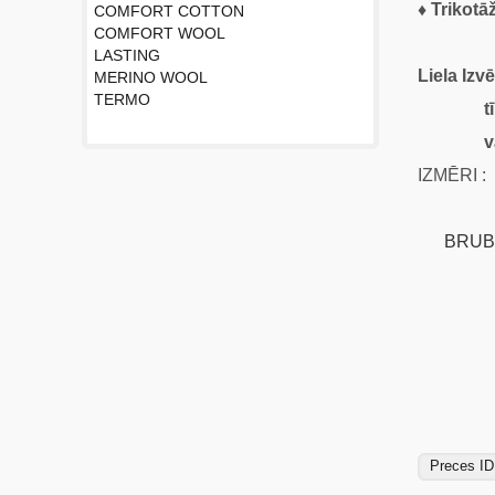
♦ Trikotā
COMFORT COTTON
COMFORT WOOL
LASTING
Liela Izvē
MERINO WOOL
TERMO
tīra aug
vai sin
IZMĒRI : 
BRUBECK
ANT
Mazuļu
Preces ID