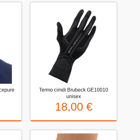
cepure
Termo cimdi Brubeck GE10010
pure
Termo cimdi Brubeck GE10010
unisex
unisex
18,00 €
18,00 €