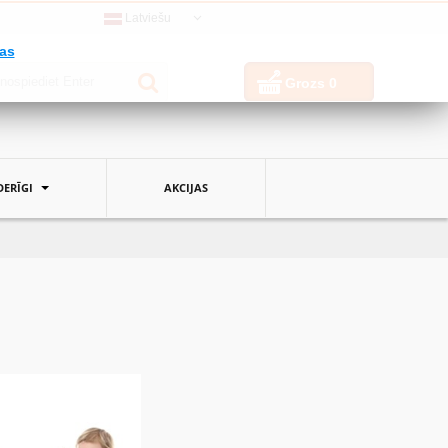
Latviešu
jas
Grozs
0
ERĪGI
AKCIJAS