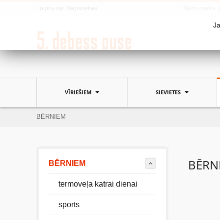
Logins
vai
Reģistrēties
Mans profils
Ja
VĪRIEŠIEM
SIEVIETES
BĒRNIEM
BĒRN
BĒRNIEM
termoveļa katrai dienai
sports