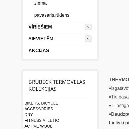
ziema
pavasaris,rūdens
VĪRIEŠIEM
SIEVIETĒM
AKCIJAS
THERMO
BRUBECK TERMOVEĻAS
KOLEKCIJAS
♦Izgatavo
♦Tie pasa
BIKERS, BICYCLE
♦ Elastīga
ACCESSORIES
♦
Daudzpus
DRY
FITNESS,ATLETIC
Lieliski 
ACTIVE WOOL