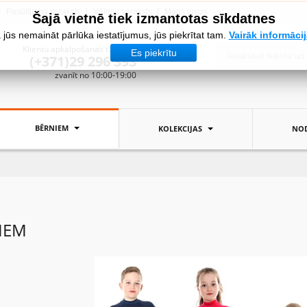
Pasūtījuma saraksts
Vēlmju saraksts
Mans grozs
Šajā vietnē tiek izmantotas sīkdatnes
 jūs nemaināt pārlūka iestatījumus, jūs piekrītat tam.
Vairāk informāci
Klientu apkalpošanas tālrunis:
Es piekrītu
(+371)29 296 393
zvanīt no 10:00-19:00
BĒRNIEM
KOLEKCIJAS
NOD
IEM