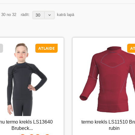
- 30 no 32
rādīt:
katrā lapā
30
ATLAIDE
AT
D
ATLAIDE
AT
termo krekls LS11510 Brubeck
nu termo krekls LS13640
termo krekls LS11510 B
ērnu termo krekls LS13640
Brubeck...
rubin
Brubeck...