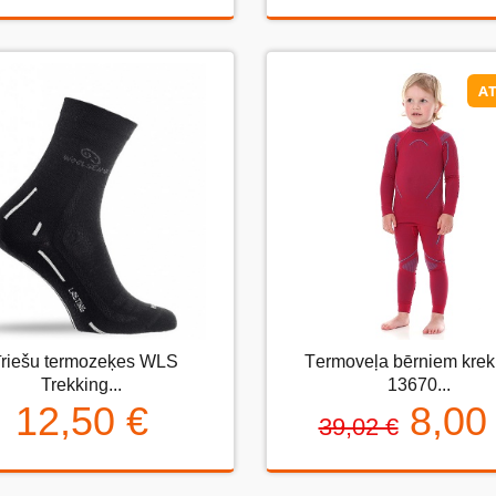
AT
AT
īriešu termozeķes WLS
Тermoveļa bērniem krek
ešu termozeķes WLS Trekking...
Тermoveļa bērniem krekls
Trekking...
13670...
13670...
12,50 €
8,00
39,02 €
12,50 €
8,00 
39,02 €