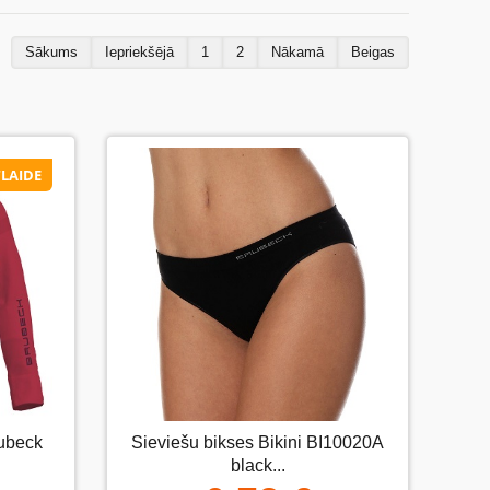
Sākums
Iepriekšējā
1
2
Nākamā
Beigas
LAIDE
LAIDE
 rubin
rubeck
Sieviešu bikses Bikini BI10020А
Sieviešu bikses Bikini BI10020А
black...
black...