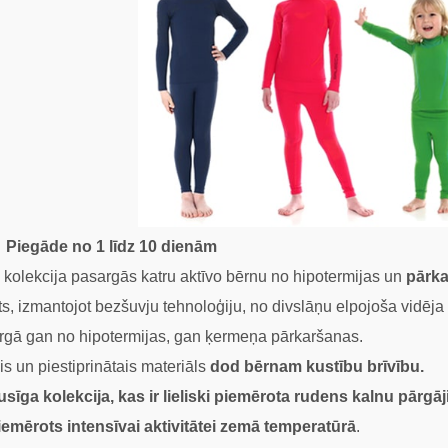
Piegāde no 1 līdz 10 dienām
kolekcija pasargās katru aktīvo bērnu no hipotermijas un
pārka
ts, izmantojot bezšuvju tehnoloģiju, no divslāņu elpojoša vidē
rgā gan no hipotermijas, gan ķermeņa pārkaršanas.
is un piestiprinātais materiāls
dod bērnam kustību brīvību.
īga kolekcija, kas ir lieliski piemērota rudens kalnu pārgā
piemērots intensīvai aktivitātei zemā
temperatūrā
.