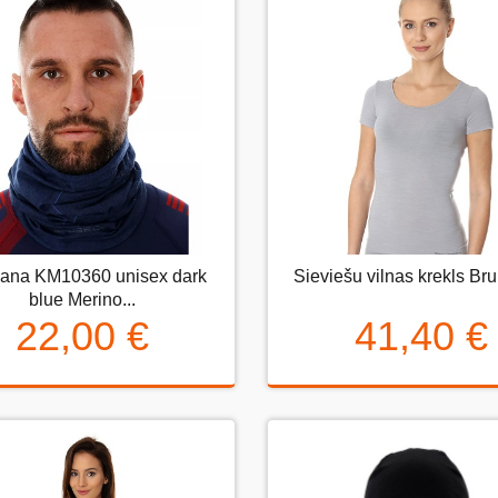
ana KM10360 unisex dark
Sieviešu vilnas krekls Bru
ndana KM10360 unisex dark
Sieviešu vilnas krekls Brubec
blue Merino...
blue Merino...
22,00 €
41,40 €
22,00 €
41,40 €