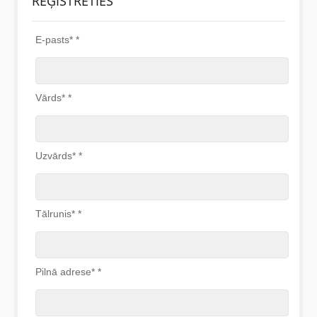
REĢISTRĒTIES
E-pasts*
*
Vārds*
*
Uzvārds*
*
Tālrunis*
*
Pilnā adrese*
*