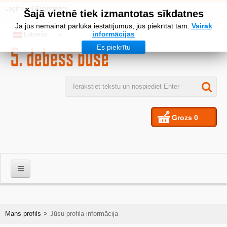
Logins
vai
Reģistrēties
Šajā vietnē tiek izmantotas sīkdatnes
Ja jūs nemaināt pārlūka iestatījumus, jūs piekrītat tam.
Vairāk
informācijas
Latviešu
Es piekrītu
Grozs
0
VĪRIEŠIEM
Mans profils
>
Jūsu profila informācija
SIEVIETES