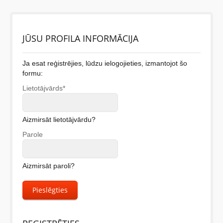
BĒRNIEM
JŪSU PROFILA INFORMĀCIJA
KOLEKCIJAS
Ja esat reģistrējies, lūdzu ielogojieties, izmantojot šo
formu:
NODERĪGI
Lietotājvārds*
AKCIJAS
Aizmirsāt lietotājvārdu?
Parole
Aizmirsāt paroli?
Pieslēgties