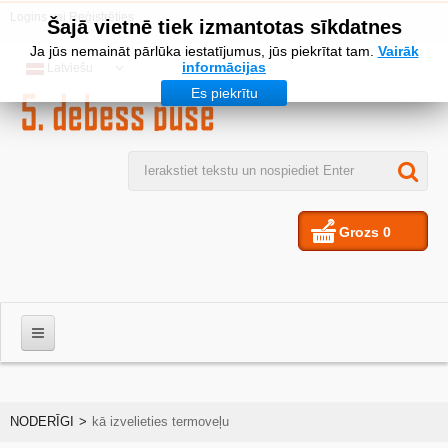
Logins
vai
Reģistrēties
Šajā vietnē tiek izmantotas sīkdatnes
Ja jūs nemaināt pārlūka iestatījumus, jūs piekrītat tam.
Vairāk
informācijas
Latviešu
Es piekrītu
Grozs
0
VĪRIEŠIEM
NODERĪGI
>
kā izvelieties termoveļu
SIEVIETES