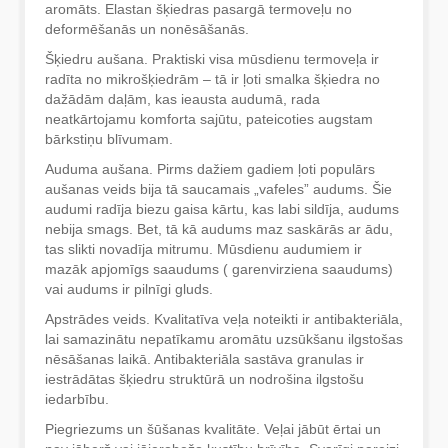
aromāts. Elastan šķiedras pasargā termoveļu no
deformēšanās un nonēsāšanās.
Šķiedru aušana. Praktiski visa mūsdienu termoveļa ir
radīta no mikrošķiedrām – tā ir ļoti smalka šķiedra no
dažādām daļām, kas ieausta audumā, rada
neatkārtojamu komforta sajūtu, pateicoties augstam
bārkstiņu blīvumam.
Auduma aušana. Pirms dažiem gadiem ļoti populārs
aušanas veids bija tā saucamais „vafeles” audums. Šie
audumi radīja biezu gaisa kārtu, kas labi sildīja, audums
nebija smags. Bet, tā kā audums maz saskārās ar ādu,
tas slikti novadīja mitrumu. Mūsdienu audumiem ir
mazāk apjomīgs saaudums ( garenvirziena saaudums)
vai audums ir pilnīgi gluds.
Apstrādes veids. Kvalitatīva veļa noteikti ir antibakteriāla,
lai samazinātu nepatīkamu aromātu uzsūkšanu ilgstošas
nēsāšanas laikā. Antibakteriāla sastāva granulas ir
iestrādātas šķiedru struktūrā un nodrošina ilgstošu
iedarbību.
Piegriezums un šūšanas kvalitāte. Veļai jābūt ērtai un