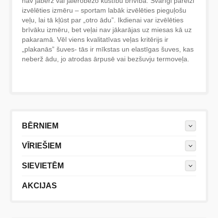
nav jāberž vai jāierobežo kustību brīvība. Svarīgi pareizi
izvēlēties izmēru – sportam labāk izvēlēties pieguļošu
veļu, lai tā kļūst par „otro ādu”. Ikdienai var izvēlēties
brīvāku izmēru, bet veļai nav jākarājas uz miesas kā uz
pakaramā. Vēl viens kvalitatīvas veļas kritērijs ir
„plakanās” šuves- tās ir mīkstas un elastīgas šuves, kas
neberž ādu, jo atrodas ārpusē vai bezšuvju termoveļa.
BĒRNIEM
VĪRIEŠIEM
SIEVIETĒM
AKCIJAS