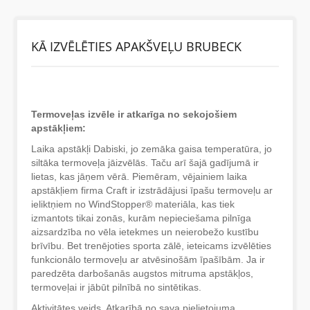
BĒRNIEM
KĀ IZVĒLĒTIES APAKŠVEĻU BRUBECK
KOLEKCIJAS
Termoveļas izvēle ir atkarīga no sekojošiem
NODERĪGI
apstākļiem:
Laika apstākļi Dabiski, jo zemāka gaisa temperatūra, jo
AKCIJAS
siltāka termoveļa jāizvēlās. Taču arī šajā gadījumā ir
lietas, kas jāņem vērā. Piemēram, vējainiem laika
apstākļiem firma Craft ir izstrādājusi īpašu termoveļu ar
ieliktņiem no WindStopper® materiāla, kas tiek
izmantots tikai zonās, kurām nepieciešama pilnīga
aizsardzība no vēla ietekmes un neierobežo kustību
brīvību. Bet trenējoties sporta zālē, ieteicams izvēlēties
funkcionālo termoveļu ar atvēsinošām īpašībām. Ja ir
paredzēta darbošanās augstos mitruma apstākļos,
termoveļai ir jābūt pilnībā no sintētikas.
Aktivitātes veids. Atkarībā no sava pielietojuma,