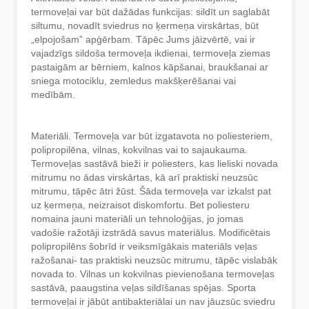
termoveļai var būt dažādas funkcijas: sildīt un saglabāt
siltumu, novadīt sviedrus no ķermeņa virskārtas, būt
„elpojošam” apģērbam. Tāpēc Jums jāizvērtē, vai ir
vajadzīgs sildoša termoveļa ikdienai, termoveļa ziemas
pastaigām ar bērniem, kalnos kāpšanai, braukšanai ar
sniega motociklu, zemledus makšķerēšanai vai
medībām.
Materiāli. Termoveļa var būt izgatavota no poliesteriem,
polipropilēna, vilnas, kokvilnas vai to sajaukauma.
Termoveļas sastāvā bieži ir poliesters, kas lieliski novada
mitrumu no ādas virskārtas, kā arī praktiski neuzsūc
mitrumu, tāpēc ātri žūst. Šāda termoveļa var izkalst pat
uz ķermeņa, neizraisot diskomfortu. Bet poliesteru
nomaina jauni materiāli un tehnoloģijas, jo jomas
vadošie ražotāji izstrādā savus materiālus. Modificētais
polipropilēns šobrīd ir veiksmīgākais materiāls veļas
ražošanai- tas praktiski neuzsūc mitrumu, tāpēc vislabāk
novada to. Vilnas un kokvilnas pievienošana termoveļas
sastāvā, paaugstina veļas sildīšanas spējas. Sporta
termoveļai ir jābūt antibakteriālai un nav jāuzsūc sviedru