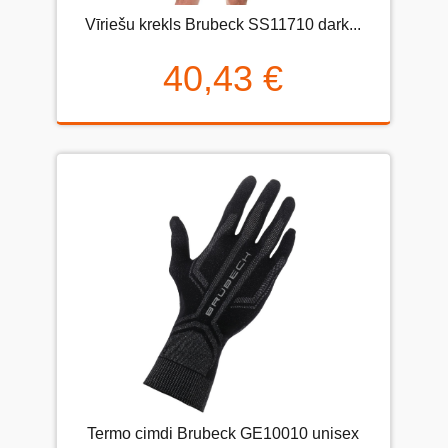
Vīriešu krekls Brubeck SS11710 dark...
40,43 €
Termo cimdi Brubeck GE10010 unisex