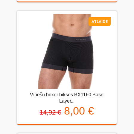
ATLAIDE
Vīriešu boxer bikses BX1160 Base
Layer...
8,00 €
14,92 €