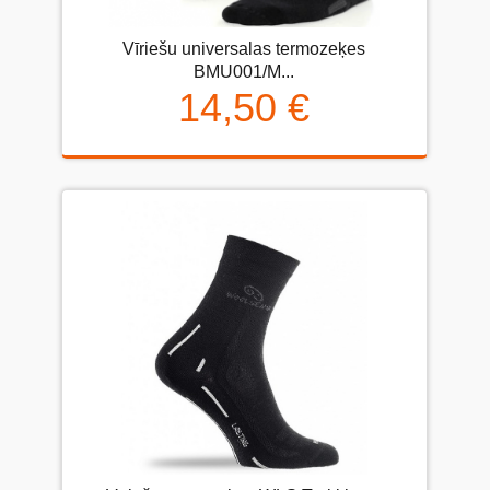
Vīriešu universalas termozeķes
BMU001/М...
14,50 €