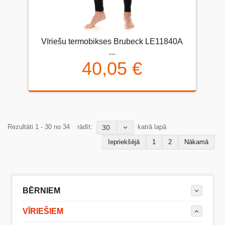
Vīriešu termobikses Brubeck LE11840A
...
40,05 €
Rezultāti 1 - 30 no 34
rādīt:
katrā lapā
30
Iepriekšējā
1
2
Nākamā
BĒRNIEM
VĪRIEŠIEM