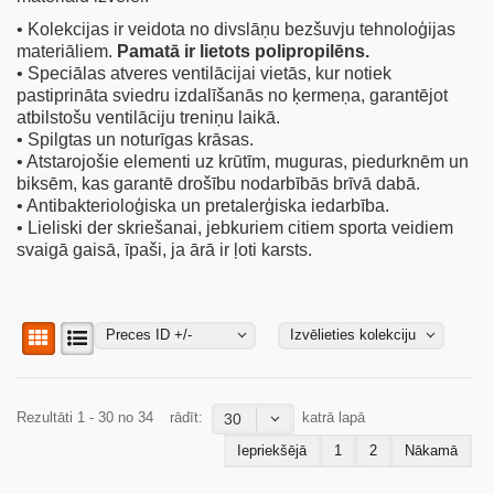
• Kolekcijas ir veidota no divslāņu bezšuvju tehnoloģijas
materiāliem.
Pamatā ir lietots polipropilēns.
• Speciālas atveres ventilācijai vietās, kur notiek
pastiprināta sviedru izdalīšanās no ķermeņa, garantējot
atbilstošu ventilāciju treniņu laikā.
• Spilgtas un noturīgas krāsas.
• Atstarojošie elementi uz krūtīm, muguras, piedurknēm un
biksēm, kas garantē drošību nodarbībās brīvā dabā.
• Antibakterioloģiska un pretalerģiska iedarbība.
• Lieliski der skriešanai, jebkuriem citiem sporta veidiem
svaigā gaisā, īpaši, ja ārā ir ļoti karsts.
Preces ID +/-
Izvēlieties kolekciju
Rezultāti 1 - 30 no 34
rādīt:
katrā lapā
30
Iepriekšējā
1
2
Nākamā