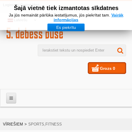
Logins
vai
Reģistrēties
Šajā vietnē tiek izmantotas sīkdatnes
Ja jūs nemaināt pārlūka iestatījumus, jūs piekrītat tam.
Vairāk
informācijas
Latviešu
Es piekrītu
Grozs
0
VĪRIEŠIEM
VĪRIEŠIEM
>
SPORTS,FITNESS
SIEVIETES