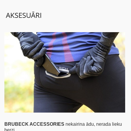
AKSESUĀRI
BĒRNIEM
KOLEKCIJAS
NODERĪGI
AKCIJAS
BRUBECK ACCESSORIES
nekairina ādu, nerada lieku
berzi.