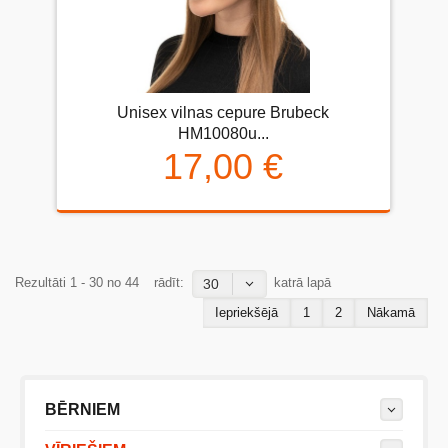
Unisex vilnas cepure Brubeck
HM10080u...
17,00 €
Rezultāti 1 - 30 no 44
rādīt:
katrā lapā
30
Iepriekšējā
1
2
Nākamā
BĒRNIEM