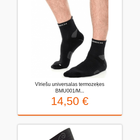
Vīriešu universalas termozeķes
BMU001/М...
14,50 €