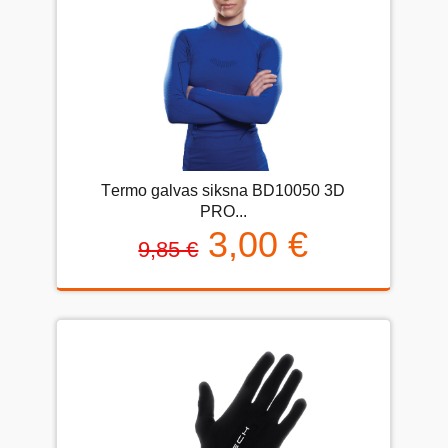
Тermo galvas siksna BD10050 3D
PRO...
3,00 €
9,85 €