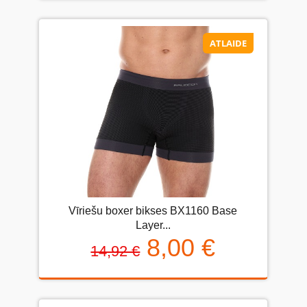
ATLAIDE
Vīriešu boxer bikses BX1160 Base
Layer...
8,00 €
14,92 €