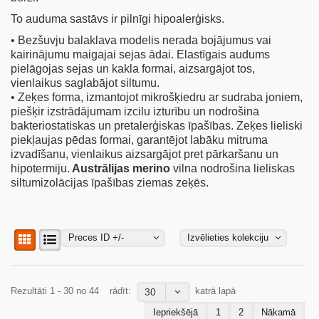
To auduma sastāvs ir pilnīgi hipoalerģisks.
• Bezšuvju balaklava modelis nerada bojājumus vai
kairinājumu maigajai sejas ādai. Elastīgais audums
pielāgojas sejas un kakla formai, aizsargājot tos,
vienlaikus saglabājot siltumu.
• Zeķes forma, izmantojot mikrošķiedru ar sudraba joniem,
piešķir izstrādājumam izcilu izturību un nodrošina
bakteriostatiskas un pretalerģiskas īpašības. Zeķes lieliski
piekļaujas pēdas formai, garantējot labāku mitruma
izvadīšanu, vienlaikus aizsargājot pret pārkaršanu un
hipotermiju.
Austrālijas merino
vilna nodrošina lieliskas
siltumizolācijas īpašības ziemas zeķēs.
Preces ID +/-
Izvēlieties kolekciju
Rezultāti 1 - 30 no 44
rādīt:
katrā lapā
30
Iepriekšējā
1
2
Nākamā