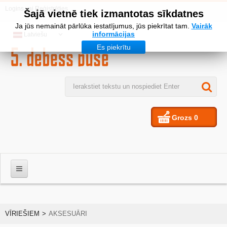
Logins
vai
Reģistrēties
Šajā vietnē tiek izmantotas sīkdatnes
Ja jūs nemaināt pārlūka iestatījumus, jūs piekrītat tam.
Vairāk
informācijas
Latviešu
Es piekrītu
Grozs
0
VĪRIEŠIEM
VĪRIEŠIEM
>
AKSESUĀRI
SIEVIETES