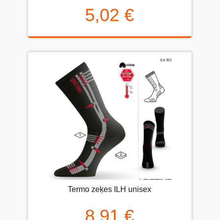
5,02 €
Termo zeķes ILH unisex
8,91 €