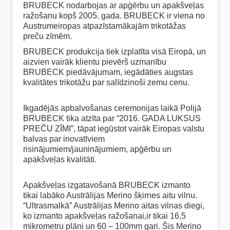
BRUBECK nodarbojas ar apģērbu un apakšveļas
ražošanu kopš 2005. gada. BRUBECK ir viena no
Austrumeiropas atpazīstamākajām trikotāžas
preču zīmēm.
BRUBECK produkcija tiek izplatīta visā Eiropā, un
aizvien vairāk klientu pievērš uzmanību
BRUBECK piedāvājumam, iegādāties augstas
kvalitātes trikotāžu par salīdzinoši zemu cenu.
Ikgadējās apbalvošanas ceremonijas laikā Polijā
BRUBECK tika atzīta par “2016. GADA LUKSUS
PREČU ZĪMI”, tāpat iegūstot vairāk Eiropas valstu
balvas par inovatīviem
risinājumiem/jauninājumiem, apģērbu un
apakšveļas kvalitāti.
Apakšveļas izgatavošanā BRUBECK izmanto
tikai labāko Austrālijas Merino šķirnes aitu vilnu.
“Ultrasmalkā” Austrālijas Merino aitas vilnas diegi,
ko izmanto apakšveļas ražošanai,ir tikai 16,5
mikrometru plāni un 60 – 100mm gari. Šis Merino