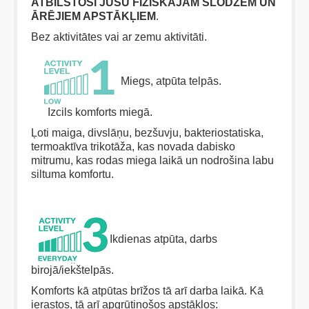
ATBILSTOŠI JŪSU FIZISKAJĀM SLODZĒM UN
ĀRĒJIEM APSTĀKĻIEM
.
Bez aktivitātes vai ar zemu aktivitāti.
Miegs, atpūta telpās.
Izcils komforts miegā.
Ļoti maiga, divslāņu, bezšuvju, bakteriostatiska,
termoaktīva trikotāža, kas novada dabisko
mitrumu, kas rodas miega laikā un nodrošina labu
siltuma komfortu.
Ikdienas atpūta, darbs
birojā/iekštelpās.
Komforts kā atpūtas brīžos tā arī darba laikā. Kā
ierastos, tā arī apgrūtinošos apstākļos: