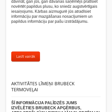
dāvināt, gan jūs, gan dāvanas saņēmējs pratīsiet
novērtēt papildus plusu, ko sniedz augstvērtīgais
iesaiņojums. Kārbas aizmugurē jūs atradīsiet
informāciju par mazgāšanas nosacījumiem un
papildus informāciju par pašu izstrādājumu.
Lasīt vairāk
AKTIVITĀTES LĪMEŅI BRUBECK
TERMOVEĻAI
ŠĪ INFORMĀCIJA PALĪDZĒS JUMS
IZVĒLĒTIES BRUBECK APĢĒRBUS,