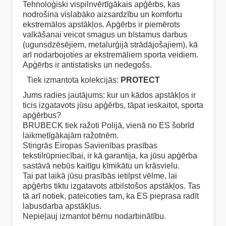
Tehnoloģiski vispilnvērtīgākais apģērbs, kas
nodrošina vislabāko aizsardzību un komfortu
ekstremālos apstākļos. Apģērbs ir piemērots
valkāšanai veicot smagus un bīstamus darbus
(ugunsdzēsējiem, metalurģijā strādājošajiem), kā
arī nodarbojoties ar ekstremāliem sporta veidiem.
Apģērbs ir antistatisks un nedegošs.
Tiek izmantota kolekcijās:
PROTECT
Jums radies jautājums: kur un kādos apstākļos ir
ticis izgatavots jūsu apģērbs, tāpat ieskaitot, sporta
apģērbus?
BRUBECK tiek ražoti Polijā, vienā no ES šobrīd
laikmetīgākajām ražotnēm.
Stingrās Eiropas Savienības prasības
tekstilrūpniecībai, ir kā garantija, ka jūsu apģērba
sastāvā nebūs kaitīgu ķīmikātu un krāsvielu.
Tai pat laikā jūsu prasībās ietilpst vēlme, lai
apģērbs tiktu izgatavots atbilstošos apstākļos. Tas
tā arī notiek, pateicoties tam, ka ES pieprasa radīt
labusdarba apstākļus.
Nepieļauj izmantot bērnu nodarbinātību.