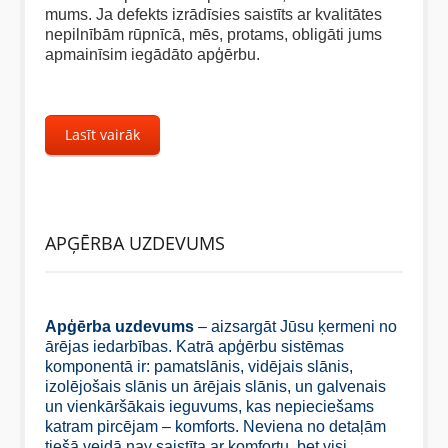
mums. Ja defekts izrādīsies saistīts ar kvalitātes
nepilnībām rūpnīcā, mēs, protams, obligāti jums
apmainīsim iegādāto apģērbu.
Lasīt vairāk
APĢĒRBA UZDEVUMS
Apģērba uzdevums
– aizsargāt Jūsu ķermeni no
ārējas iedarbības. Katrā apģērbu sistēmas
komponentā ir: pamatslānis, vidējais slānis,
izolējošais slānis un ārējais slānis, un galvenais
un vienkāršākais ieguvums, kas nepieciešams
katram pircējam – komforts. Neviena no detaļām
tiešā veidā nav saistīta ar komfortu, bet visi