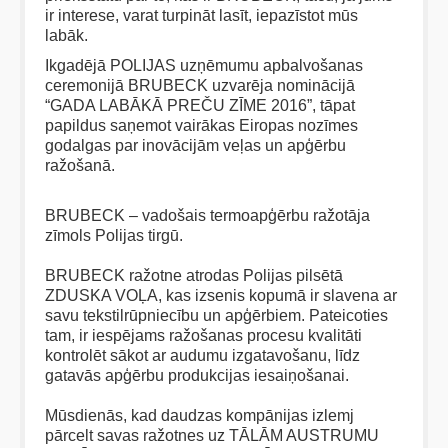
ir interese, varat turpināt lasīt, iepazīstot mūs
labāk.
Ikgadējā POLIJAS uzņēmumu apbalvošanas
ceremonijā BRUBECK uzvarēja nominācijā
“GADA LABĀKĀ PREČU ZĪME 2016”, tāpat
papildus saņemot vairākas Eiropas nozīmes
godalgas par inovācijām veļas un apģērbu
ražošanā.
BRUBECK – vadošais termoapģērbu ražotāja
zīmols Polijas tirgū.
BRUBECK ražotne atrodas Polijas pilsētā
ZDUSKA VOĻA, kas izsenis kopumā ir slavena ar
savu tekstilrūpniecību un apģērbiem. Pateicoties
tam, ir iespējams ražošanas procesu kvalitāti
kontrolēt sākot ar audumu izgatavošanu, līdz
gatavās apģērbu produkcijas iesaiņošanai.
Mūsdienās, kad daudzas kompānijas izlemj
pārcelt savas ražotnes uz TĀLĀM AUSTRUMU