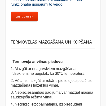
funkcionālie risinājumi to veido.
Lasīt vairāk
TERMOVEĻAS MAZGĀŠANA UN KOPŠANA
Termoveļa ar vilnas piedevu
1. Mazgāt ar neagresīviem mazgāšanas
līdzekļiem, ne augstāk, kā 30°C temperatūrā.
2. Vēlams mazgāt ar rokām, pielietojot speciālus
mazgāšanas līdzekļus vilnai.
3. Nepieciešamības gadījumā var mazgāt mašīnā
saudzējošā režīmā vilnai.
4. Nedrīkst lietot balinātājus, izspiest ūdeni