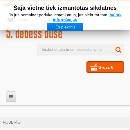
Logins
vai
Reģistrēties
Šajā vietnē tiek izmantotas sīkdatnes
Ja jūs nemaināt pārlūka iestatījumus, jūs piekrītat tam.
Vairāk
informācijas
Latviešu
Es piekrītu
Grozs
0
VĪRIEŠIEM
NODERĪGI
SIEVIETES