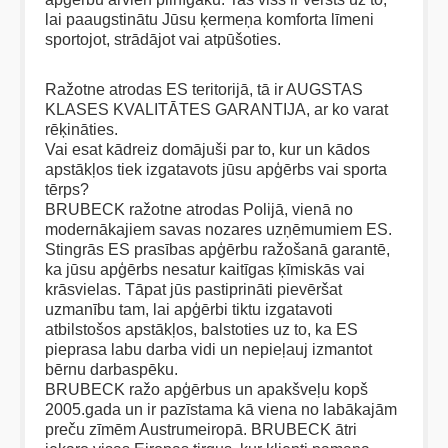
lai paaugstinātu Jūsu ķermeņa komforta līmeni
sportojot, strādājot vai atpūšoties.
Ražotne atrodas ES teritorijā, tā ir AUGSTAS
KLASES KVALITĀTES GARANTIJA, ar ko varat
rēķināties.
Vai esat kādreiz domājuši par to, kur un kādos
apstākļos tiek izgatavots jūsu apģērbs vai sporta
tērps?
BRUBECK ražotne atrodas Polijā, vienā no
modernākajiem savas nozares uzņēmumiem ES.
Stingrās ES prasības apģērbu ražošanā garantē,
ka jūsu apģērbs nesatur kaitīgas ķīmiskās vai
krāsvielas. Tāpat jūs pastiprināti pievēršat
uzmanību tam, lai apģērbi tiktu izgatavoti
atbilstošos apstākļos, balstoties uz to, ka ES
pieprasa labu darba vidi un nepieļauj izmantot
bērnu darbaspēku.
BRUBECK ražo apģērbus un apakšveļu kopš
2005.gada un ir pazīstama kā viena no labākajām
preču zīmēm Austrumeiropā. BRUBECK ātri