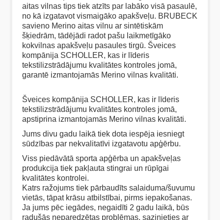
aitas vilnas tips tiek atzīts par labāko visā pasaulē,
no kā izgatavot vismaigāko apakšveļu. BRUBECK
savieno Merino aitas vilnu ar sintētiskām
šķiedrām, tādējādi radot pašu laikmetīgāko
kokvilnas apakšveļu pasaules tirgū. Šveices
kompānija SCHOLLER, kas ir līderis
tekstilizstrādājumu kvalitātes kontroles jomā,
garantē izmantojamās Merino vilnas kvalitāti.
Šveices kompānija SCHOLLER, kas ir līderis
tekstilizstrādājumu kvalitātes kontroles jomā,
apstiprina izmantojamās Merino vilnas kvalitāti.
Jums divu gadu laikā tiek dota iespēja iesniegt
sūdzības par nekvalitatīvi izgatavotu apģērbu.
Viss piedāvātā sporta apģērba un apakšveļas
produkcija tiek pakļauta stingrai un rūpīgai
kvalitātes kontrolei.
Katrs ražojums tiek pārbaudīts salaiduma/šuvumu
vietās, tāpat krāsu atbilstībai, pirms iepakošanas.
Ja jums pēc iegādes, negaidīti 2 gadu laikā, būs
radušās neparedzētas problēmas, sazinieties ar