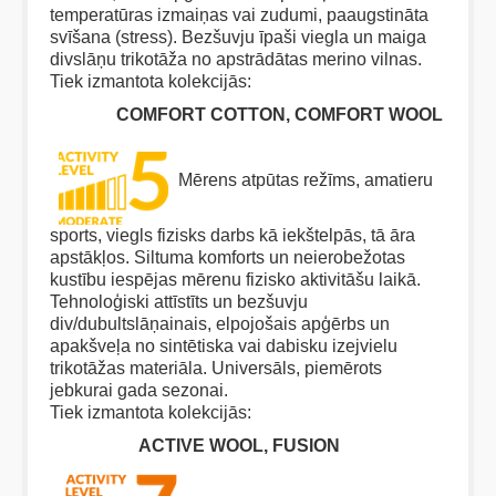
temperatūras izmaiņas vai zudumi, paaugstināta
svīšana (stress). Bezšuvju īpaši viegla un maiga
divslāņu trikotāža no apstrādātas merino vilnas.
Tiek izmantota kolekcijās:
COMFORT
COTTON, COMFORT WOOL
Mērens atpūtas režīms, amatieru
sports, viegls fizisks darbs kā iekštelpās, tā āra
apstākļos. Siltuma komforts un neierobežotas
kustību iespējas mērenu fizisko aktivitāšu laikā.
Tehnoloģiski attīstīts un bezšuvju
div/dubultslāņainais, elpojošais apģērbs un
apakšveļa no sintētiska vai dabisku izejvielu
trikotāžas materiāla. Universāls, piemērots
jebkurai gada sezonai.
Tiek izmantota kolekcijās:
ACTIVE
WOOL, FUSION