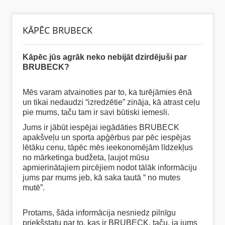
BĒRNIEM
KĀPĒC BRUBECK
KOLEKCIJAS
Kāpēc jūs agrāk neko nebijāt dzirdējuši par
BRUBECK?
NODERĪGI
Mēs varam atvainoties par to, ka turējāmies ēnā
un tikai nedaudzi “izredzētie” zināja, kā atrast ceļu
pie mums, taču tam ir savi būtiski iemesli.
AKCIJAS
Jums ir jābūt iespējai iegādāties BRUBECK
apakšveļu un sporta apģērbus par pēc iespējas
lētāku cenu, tāpēc mēs ieekonomējām līdzekļus
no mārketinga budžeta, ļaujot mūsu
apmierinātajiem pircējiem nodot tālāk informāciju
jums par mums jeb, kā saka tautā “ no mutes
mutē”.
Protams, šāda informācija nesniedz pilnīgu
priekšstatu par to, kas ir BRUBECK, taču, ja jums