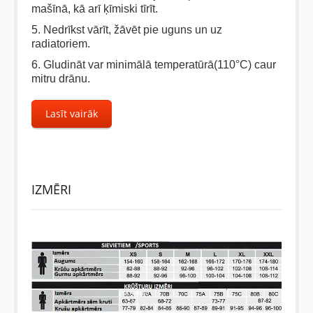
mašīnā, kā arī ķīmiski tīrīt.
5. Nedrīkst vārīt, žāvēt pie uguns un uz
radiatoriem.
6. Gludināt var minimālā temperatūrā(110°C) caur
mitru drānu.
Lasīt vairāk
IZMĒRI