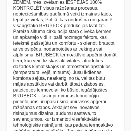
ZEMĒM, mēs izvēlamies IESPĒJAS 100%
KONTROLĒT visus ražošanas procesus,
nepieciešamības gadījumā veikt izmaiņas tajos,
tepat uz vietas, Polijā, kas nodrošina un garantē
visaugstāko BRUBECK produkcijas kvalitāti.
Pareiza siltuma cirkulācija starp cilvēka ķermeni
un apkārtējo vidi ir īpaši nozīmīgs faktors, kas
ietekmē pašsajūtu un komfortu - skrienot, braucot
ar velosipēdu, nodarbojoties ar trekingu vai
alpīnismu. BRUBECK termoaktīvie apģērbi domāti
tiem, kuri veic fiziskas aktivitātes, atrodoties
dažādos klimatiskajos un atmosfēras apstākļos
(temperatūra, vējš, mitrums). Jūsu ikdienas
komforta sajūta, neatkarīgi no tā, vai tas būtu
mājas apstākļos vai darbā, tāpat uzlabosies,
pateicoties termoveļai, ko būsiet iegādājušies.
BRUBECK – tas ir pirmrindas tehnoloģiju
pielietojums un īpaši risinājumi visos apģērbu
ražošanas etapos. Atklājiet sev inovatīvos
risinājumus dizainā, audumu sastāvā, to
savienojumos, kur izmantoti visefektīvākie
tehnoloģiskie risinājumi, kas padara termoaktīvo
apģērbu arvien pilnīgāku. Tas viss ir vērsts uz to,