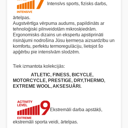
Intensīvs sports, fizisks darbs,
ārtelpas.
Augstvērtīga vērpuma audums, papildināts ar
tehnoloģiski pilnveidotām mikrosķiedrām.
Ergonomisks dizains un ekspertu apstiprināti
risinājumi nodrošina Jūsu ķermeņa aizsardzību un
komfortu, perfektu termoregulāciju, lietojot šo
apģērbu pie intensīvām slodzēm.
Tiek izmantota kolekcijās:
ATLETIC, FINESS, BICYCLE,
MOTORCYCLE, PRESTIGE, DRY,THERMO,
EXTREME WOOL, AKSESUĀRI.
Ekstremāli darba apstākļi,
ekstremāli sporta veidi, ārtelpas.