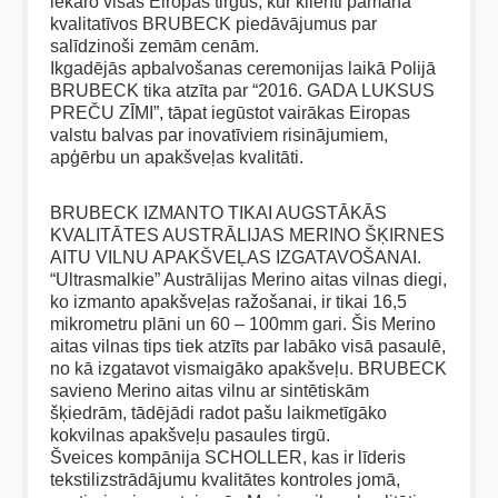
iekaro visas Eiropas tirgus, kur klienti pamana
kvalitatīvos BRUBECK piedāvājumus par
salīdzinoši zemām cenām.
Ikgadējās apbalvošanas ceremonijas laikā Polijā
BRUBECK tika atzīta par “2016. GADA LUKSUS
PREČU ZĪMI”, tāpat iegūstot vairākas Eiropas
valstu balvas par inovatīviem risinājumiem,
apģērbu un apakšveļas kvalitāti.
BRUBECK IZMANTO TIKAI AUGSTĀKĀS
KVALITĀTES AUSTRĀLIJAS MERINO ŠĶIRNES
AITU VILNU APAKŠVEĻAS IZGATAVOŠANAI.
“Ultrasmalkie” Austrālijas Merino aitas vilnas diegi,
ko izmanto apakšveļas ražošanai, ir tikai 16,5
mikrometru plāni un 60 – 100mm gari. Šis Merino
aitas vilnas tips tiek atzīts par labāko visā pasaulē,
no kā izgatavot vismaigāko apakšveļu. BRUBECK
savieno Merino aitas vilnu ar sintētiskām
šķiedrām, tādējādi radot pašu laikmetīgāko
kokvilnas apakšveļu pasaules tirgū.
Šveices kompānija SCHOLLER, kas ir līderis
tekstilizstrādājumu kvalitātes kontroles jomā,