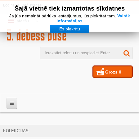
Logins
vai
Reģistrēties
Šajā vietnē tiek izmantotas sīkdatnes
Ja jūs nemaināt pārlūka iestatījumus, jūs piekrītat tam.
Vairāk
informācijas
Latviešu
Es piekrītu
Grozs
0
VĪRIEŠIEM
KOLEKCIJAS
SIEVIETES