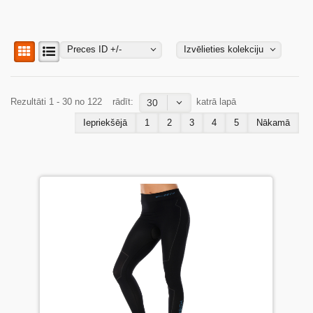
BĒRNIEM
Preces ID +/-
Izvēlieties kolekciju
KOLEKCIJAS
Rezultāti 1 - 30 no 122
rādīt:
katrā lapā
30
NODERĪGI
Iepriekšējā
1
2
3
4
5
Nākamā
AKCIJAS