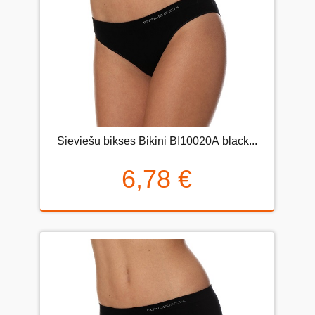
Sieviešu bikses Bikini BI10020А black...
6,78 €