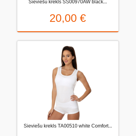
Sieviešu krekls SS00970AW black...
20,00 €
Sieviešu krekls TA00510 white Comfort...