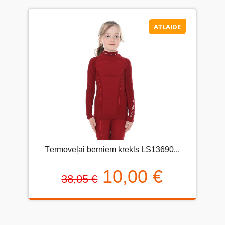
ATLAIDE
Тermoveļai bērniem krekls LS13690...
10,00 €
38,05 €