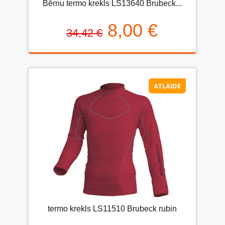
Bērnu termo krekls LS13640 Brubeck...
8,00 €
34,42 €
ATLAIDE
termo krekls LS11510 Brubeck rubin