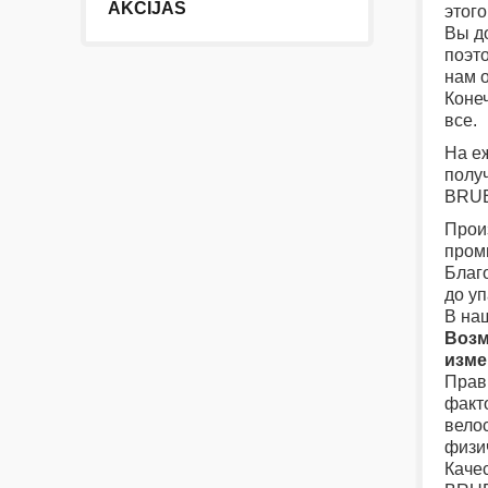
AKCIJAS
этого
Вы д
поэт
нам о
Конеч
все.
На е
полу
BRUB
Произ
пром
Благ
до у
В на
Возм
изме
Прав
факт
вело
физи
Каче