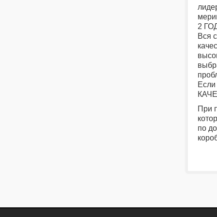
лидер
мери
2 Г
Вся 
каче
высо
выбра
проб
Если 
КАЧ
При 
кото
по д
коро