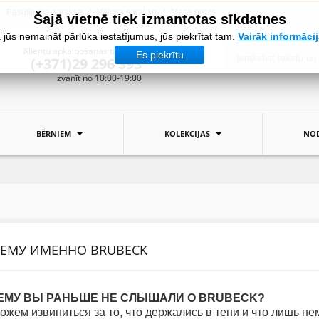
Pasūtījuma saraksts
Vēlmju saraksts
Mans grozs
Šajā vietnē tiek izmantotas sīkdatnes
 jūs nemaināt pārlūka iestatījumus, jūs piekrītat tam.
Vairāk informāci
Klientu apkalpošanas tālrunis:
Es piekrītu
(+371)29 296 393
zvanīt no 10:00-19:00
BĒRNIEM
KOLEKCIJAS
NOD
ЕМУ ИМЕННО BRUBECK
ЕМУ ВЫ РАНЬШЕ НЕ СЛЫШАЛИ О BRUBECK?
жем извиниться за то, что держались в тени и что лишь не