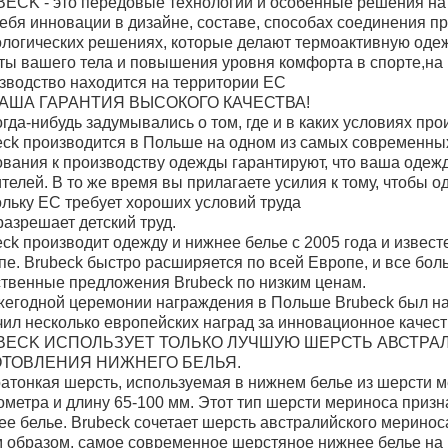
ECK - это передовые технологии и особенные решения на 
себя инновации в дизайне, составе, способах соединения 
ологических решениях, которые делают термоактивную одеж
ты вашего тела и повышения уровня комфорта в спорте,на р
зводство находится на территории ЕС
ВАША ГАРАНТИЯ ВЫСОКОГО КАЧЕСТВА!
огда-нибудь задумывались о том, где и в каких условиях п
eck производится в Польше на одном из самых современны
ования к производству одежды гарантируют, что ваша одеж
телей. В то же время вы прилагаете усилия к тому, чтобы 
ольку ЕС требует хороших условий труда
разрешает детский труд.
ck производит одежду и нижнее белье с 2005 года и извест
пе. Brubeck быстро расширяется по всей Европе, и все бол
ственные предложения Brubeck по низким ценам.
жегодной церемонии награждения в Польше Brubeck был на
чил несколько европейских наград за инновационное качест
BECK ИСПОЛЬЗУЕТ ТОЛЬКО ЛУЧШУЮ ШЕРСТЬ АВСТРА
ОТОВЛЕНИЯ НИЖНЕГО БЕЛЬЯ.
ратонкая шерсть, используемая в нижнем белье из шерсти м
ометра и длину 65-100 мм. Этот тип шерсти мериноса призн
ее белье. Brubeck сочетает шерсть австралийского меринос
м образом, самое современное шерстяное нижнее белье на 