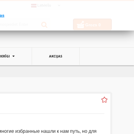
Latviešu
jas
Grozs
0
ERĪGI
AKCIJAS
многие избранные нашли к нам путь, но для