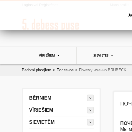
Logins
vai
Reģistrēties
Mans profils
Ja
VĪRIEŠIEM
SIEVIETES
Padomi pircējiem
>
Полезное
>
Почему именно BRUBECK
BĒRNIEM
ПОЧ
VĪRIEŠIEM
SIEVIETĒM
ПОЧ
Мы мо