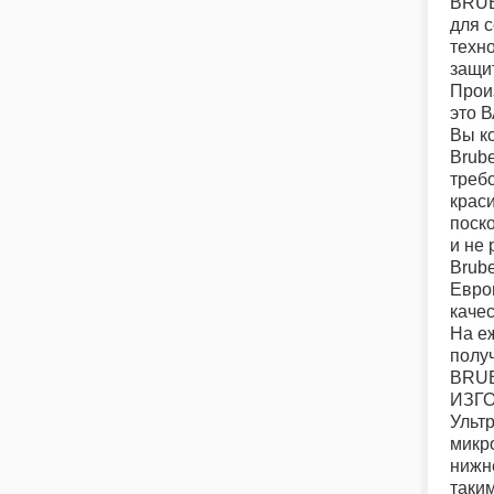
BRUB
для 
техн
защи
Прои
это 
Вы к
Brub
треб
краси
поск
и не 
Brube
Евро
каче
На е
полу
BRU
ИЗГ
Ульт
микр
нижн
таки