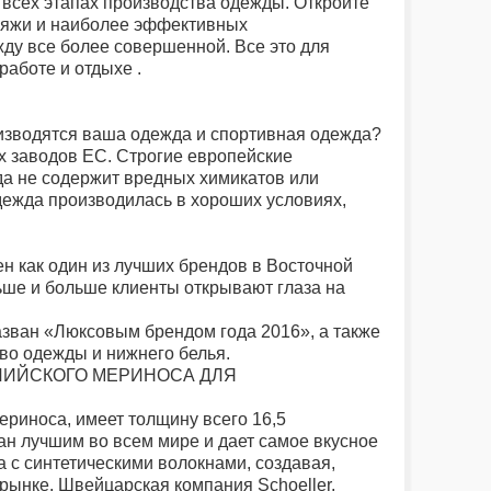
всех этапах производства одежды. Откройте
пряжи и наиболее эффективных
ду все более совершенной. Все это для
аботе и отдыхе .
роизводятся ваша одежда и спортивная одежда?
х заводов ЕС. Строгие европейские
да не содержит вредных химикатов или
одежда производилась в хороших условиях,
ен как один из лучших брендов в Восточной
ьше и больше клиенты открывают глаза на
зван «Люксовым брендом года 2016», а также
во одежды и нижнего белья.
ЛИЙСКОГО МЕРИНОСА ДЛЯ
ериноса, имеет толщину всего 16,5
ан лучшим во всем мире и дает самое вкусное
а с синтетическими волокнами, создавая,
рынке. Швейцарская компания Schoeller,