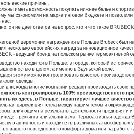
 есть веские причины.
олжны иметь возможность покупать нижнее белье и спортив
ому мы сэкономили на маркетинговом бюджете и позволили
 нас.
но, он не дает ответов на вопрос, кто и что такое BRUBEC
жегодной церемонии награждения в Польше Brubeck был на
чил несколько европейских наград за инновационное качест
ECK - ведущий бренд на польском рынке термоактивной о
водство находится в Польше, в городе, который историческ
ышленностью в целом, а именно в Здуньской воле.
одаря этому можно контролировать качество производствен
паковки одежды.
ши дни, когда многие компании решают производить свою пр
ожность контролировать 100% производственного проц
нять их здесь, в Польше, гарантирует лучшее качест
ильная циркуляция тепла между нашим телом и окружающе
ором, влияющим на результаты деятельности предприяти и 
сипеде, треккинга или альпинизма. Термоактивная одежда 
ческую активность и находится в различных атмосферных ус
ство вашего повседневного комфорта дома или на работе т