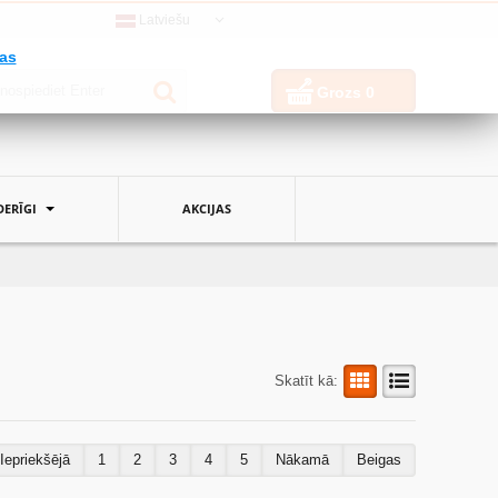
Latviešu
jas
Grozs
0
ERĪGI
AKCIJAS
Skatīt kā:
Iepriekšējā
1
2
3
4
5
Nākamā
Beigas