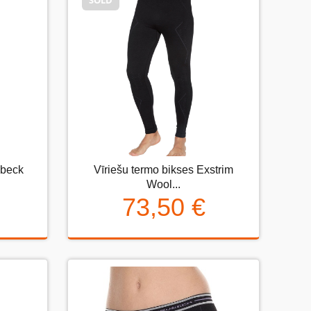
SOLD
SOLD
ubeck
Vīriešu termo bikses Exstrim
eck
Vīriešu termo bikses Exstrim Wool...
Wool...
73,50 €
73,50 €