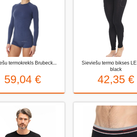
ešu termokrekls Brubeck...
Sieviešu termo bikses L
eviešu termokrekls Brubeck...
Sieviešu termo bikses LE1
black
black
59,04 €
42,35 €
59,04 €
42,35 €