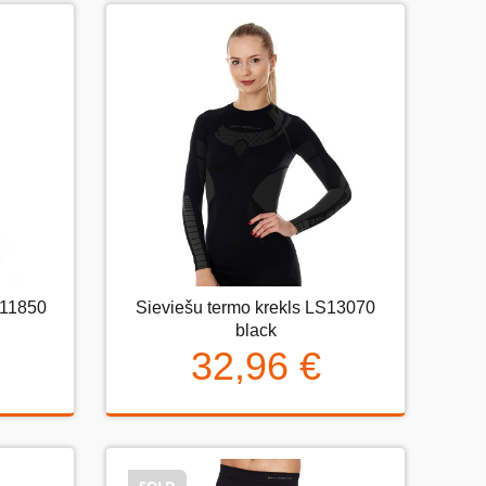
E11850
Sieviešu termo krekls LS13070
1850
Sieviešu termo krekls LS13070
black
black
32,96 €
32,96 €