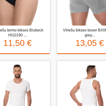
eviešu termo bikses Brubeck
iešu termo bikses Brubeck
Vīriešu bikses boxer BX
Vīriešu bikses boxer BX00
HI10190 ...
HI10190 ...
grey...
grey...
11,50 €
13,05 €
11,50 €
13,05 €