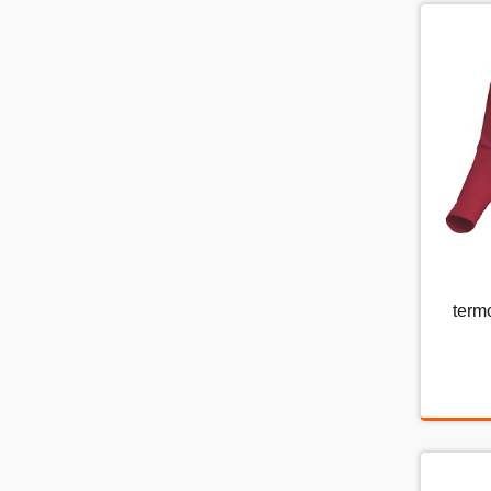
term
term