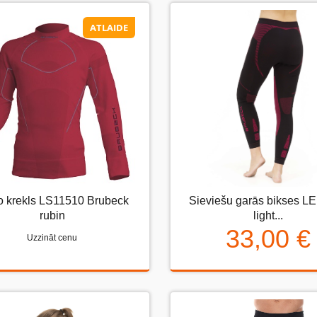
ATLAIDE
ATLAIDE
o krekls LS11510 Brubeck rubin
o krekls LS11510 Brubeck
Sieviešu garās bikses L
Sieviešu garās bikses LE1
rubin
light...
light...
33,00 €
Uzzināt cenu
Uzzināt cenu
33,00 €