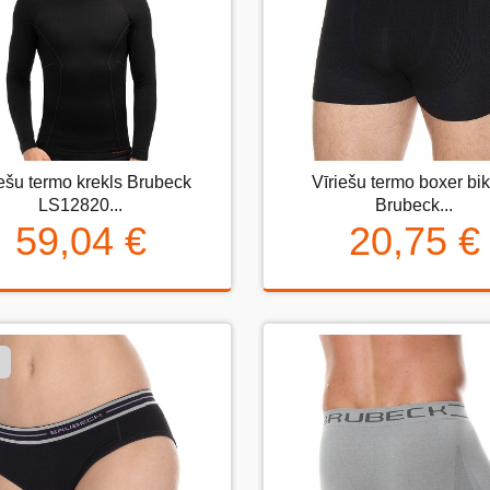
iešu termo krekls Brubeck
Vīriešu termo boxer bi
iriešu termo krekls Brubeck
Vīriešu termo boxer bikse
LS12820...
Brubeck...
LS12820...
Brubeck...
59,04 €
20,75 €
59,04 €
20,75 €
D