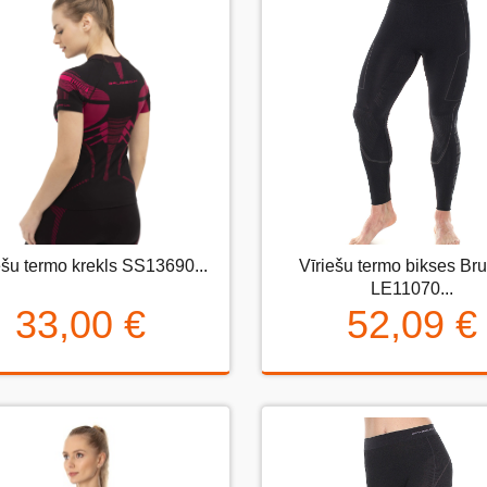
ešu termo krekls SS13690...
Vīriešu termo bikses Br
viešu termo krekls SS13690...
Vīriešu termo bikses Brub
LE11070...
LE11070...
33,00 €
52,09 €
33,00 €
52,09 €