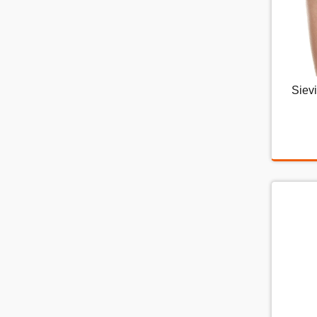
Si
Siev