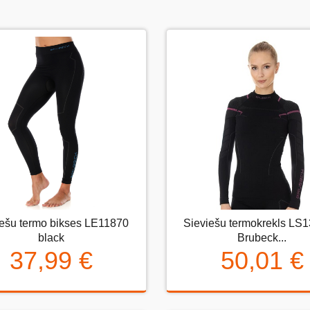
iešu termo bikses LE11870
Sieviešu termokrekls LS
eviešu termo bikses LE11870
Sieviešu termokrekls LS13
black
Brubeck...
black
Brubeck...
37,99 €
50,01 €
37,99 €
50,01 €