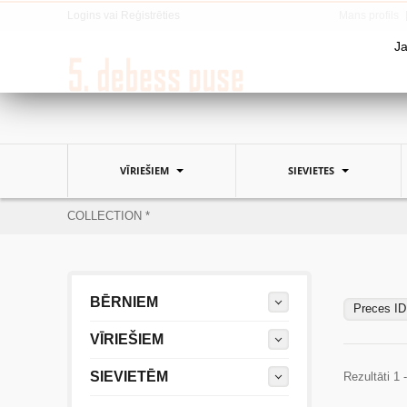
Logins
vai
Reģistrēties
Mans profils
Ja
VĪRIEŠIEM
SIEVIETES
COLLECTION *
BĒRNIEM
Preces ID
VĪRIEŠIEM
SIEVIETĒM
Rezultāti 1 