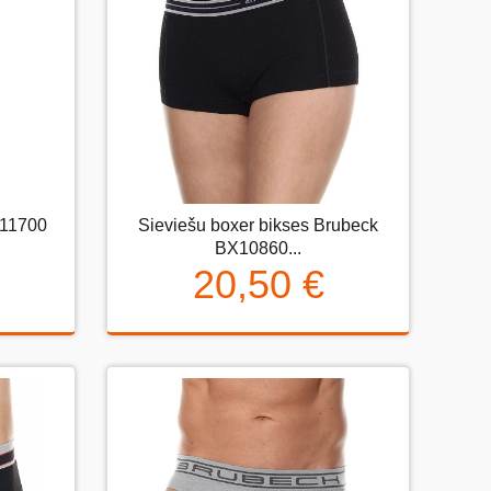
E11700
Sieviešu boxer bikses Brubeck
1700
Sieviešu boxer bikses Brubeck
BX10860...
BX10860...
20,50 €
20,50 €