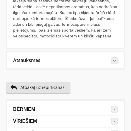
iekšējā slāņa sastāvā neitralizē baktēriju vairošanos,
tādā veidā likvidē nepatīkamos aromātus, kas nodrošina
ilgstošu komforta sajūtu. Suplex tipa šķiedra ārējā slānī
darbojas kā termoizolātors. Šī trikotāža ir ļoti patīkama
ādai un labi pieguļ galvai. Termocepure ir plašs
pielietojums, īpaši ziemas sporta veidiem, kā arī zem
velosipēdistu, motociklistu ķiverēm un klinšu kāpšanai.
Atsauksmes
Last Reviews
Atpakaļ uz iepirkšanās
Vēl nav neviena šīs preces apskata.
Uzrakstiet atsauksmi....(min. 10, max. 2000 simboli)
BĒRNIEM
VĪRIEŠIEM