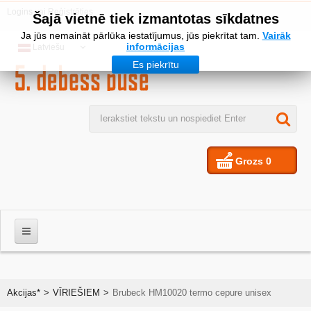
Logins
vai
Reģistrēties
Šajā vietnē tiek izmantotas sīkdatnes
Ja jūs nemaināt pārlūka iestatījumus, jūs piekrītat tam.
Vairāk
informācijas
Latviešu
Es piekrītu
Grozs
0
VĪRIEŠIEM
Akcijas*
>
VĪRIEŠIEM
>
Brubeck HM10020 termo cepure unisex
SIEVIETES