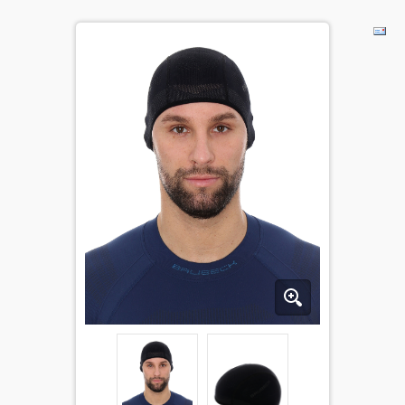
BĒRNIEM
KOLEKCIJAS
NODERĪGI
AKCIJAS