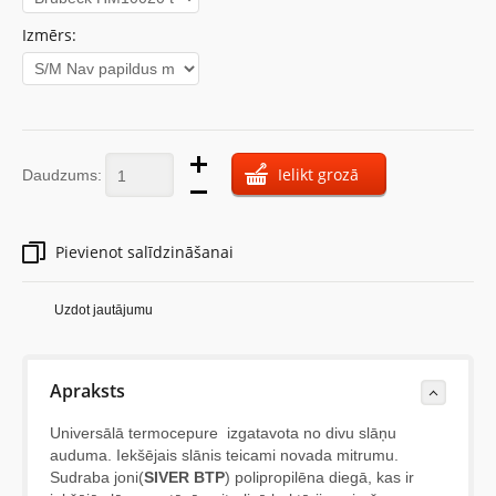
Izmērs:
Ielikt grozā
Daudzums:
Pievienot salīdzināšanai
Uzdot jautājumu
Apraksts
Universālā termocepure izgatavota no divu slāņu
auduma. Iekšējais slānis teicami novada mitrumu.
Sudraba joni(
SIVER BTP
) polipropilēna diegā, kas ir