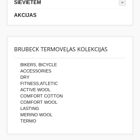
SIEVIETĒM
AKCIJAS
Vispirms: Novērtējiet preci. Lūdzu izvēlieties vērtējumu
no 0 (slikti) līdz 5 zvaigznēm (teicami).
Novērtējums:
BRUBECK TERMOVEĻAS KOLEKCIJAS
Uzrakstītu simbolu skaits:
BIKERS, BICYCLE
ACCESSORIES
DRY
FITNESS,ATLETIC
ACTIVE WOOL
COMFORT COTTON
COMFORT WOOL
LASTING
MERINO WOOL
TERMO