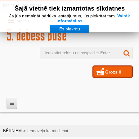
Logins
vai
Reģistrēties
Šajā vietnē tiek izmantotas sīkdatnes
Ja jūs nemaināt pārlūka iestatījumus, jūs piekrītat tam.
Vairāk
informācijas
Latviešu
Es piekrītu
Grozs
0
VĪRIEŠIEM
BĒRNIEM
>
termoveļa katrai dienai
SIEVIETES