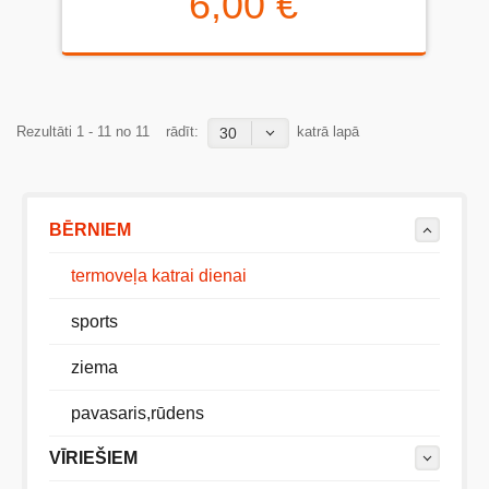
6,00 €
Rezultāti 1 - 11 no 11
rādīt:
katrā lapā
30
BĒRNIEM
termoveļa katrai dienai
sports
ziema
pavasaris,rūdens
VĪRIEŠIEM