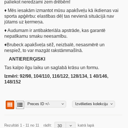
paliekot neredzami zem drēbēm!
♦ Mēs iesakām izmantot mūsu apakšveļu kā ikdienas vai
sporta apģērbu: elastības dēļ tas nevienā situācijā nav
jūtams uz ķermeņa.
♦ Audumam ir antibakteriāla apstrāde, kas garantē
nepatīkamu smaku neesamību.
♦Brubeck apakšveļa sēž, neizbalē, nesasmērē un
nespiež, to var mazgāt rakstāmmašīnā.
ANTIERERĢISKI
Tas kalpo ilgu laiku un saglabā krāsu un formu.
Izmēri: 92/98, 104/110, 116/122, 128/134, 1 40/146,
148/152
Preces ID +/-
Izvēlieties kolekciju
Rezultāti 1 - 11 no 11
rādīt:
katrā lapā
30