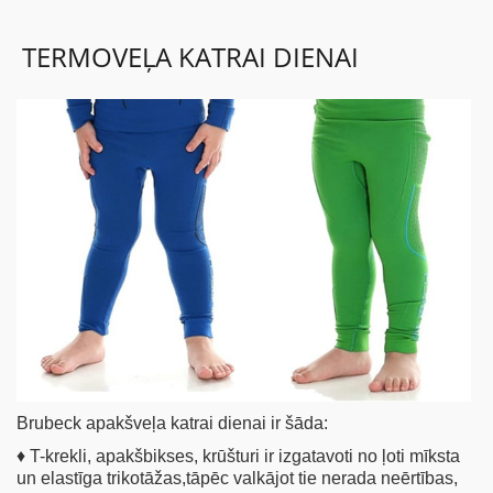
TERMOVEĻA KATRAI DIENAI
BĒRNIEM
KOLEKCIJAS
NODERĪGI
AKCIJAS
Brubeck apakšveļa katrai dienai ir šāda:
♦ T-krekli, apakšbikses, krūšturi ir izgatavoti no ļoti mīksta
un elastīga trikotāžas,tāpēc valkājot tie nerada neērtības,