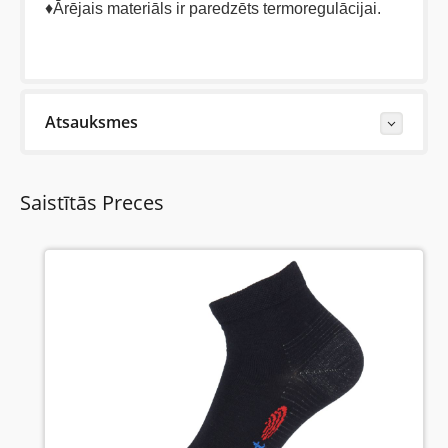
♦Ārējais materiāls ir paredzēts termoregulācijai.
Atsauksmes
Last Reviews
Saistītās Preces
Vēl nav neviena šīs preces apskata.
Uzrakstiet atsauksmi....(min. 10, max. 2000 simboli)
Vispirms: Novērtējiet preci. Lūdzu izvēlieties vērtējumu