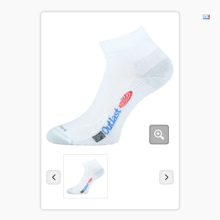
BĒRNIEM
KOLEKCIJAS
NODERĪGI
AKCIJAS