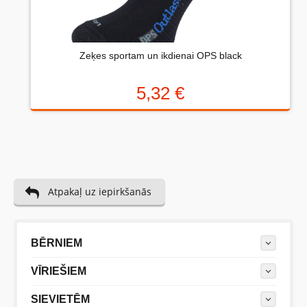
no 0 (slikti) līdz 5 zvaigznēm (teicami).
Novērtējums:
Zeķes sportam un ikdienai OPS black
Uzrakstītu simbolu skaits:
5,32 €
Atpakaļ uz iepirkšanās
BĒRNIEM
VĪRIEŠIEM
SIEVIETĒM