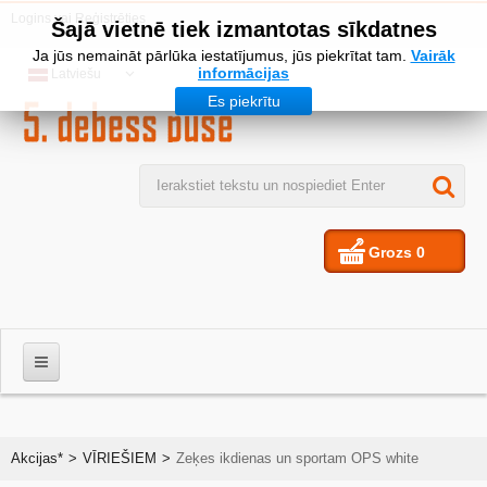
Logins
vai
Reģistrēties
Šajā vietnē tiek izmantotas sīkdatnes
Ja jūs nemaināt pārlūka iestatījumus, jūs piekrītat tam.
Vairāk
informācijas
Latviešu
Es piekrītu
Grozs
0
VĪRIEŠIEM
Akcijas*
>
VĪRIEŠIEM
>
Zeķes ikdienas un sportam OPS white
SIEVIETES