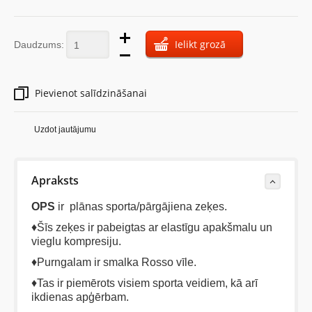
Ielikt grozā
Daudzums:
Pievienot salīdzināšanai
Uzdot jautājumu
Apraksts
OPS
ir plānas sporta/pārgājiena zeķes.
♦Šīs zeķes ir pabeigtas ar elastīgu apakšmalu un
vieglu kompresiju.
♦Purngalam ir smalka Rosso vīle.
♦Tas ir piemērots visiem sporta veidiem, kā arī
ikdienas apģērbam.