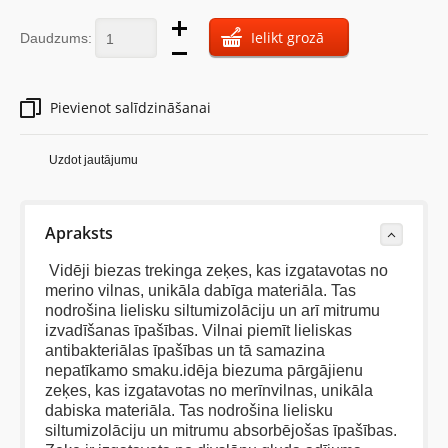
Ielikt grozā
Daudzums:
Pievienot salīdzināšanai
Uzdot jautājumu
Apraksts
Vidēji biezas trekinga zeķes, kas izgatavotas no
merino vilnas, unikāla dabīga materiāla. Tas
nodrošina lielisku siltumizolāciju un arī mitrumu
izvadīšanas īpašības. Vilnai piemīt lieliskas
antibakteriālas īpašības un tā samazina
nepatīkamo smaku.idēja biezuma pārgājienu
zeķes, kas izgatavotas no merīnvilnas, unikāla
dabiska materiāla. Tas nodrošina lielisku
siltumizolāciju un mitrumu absorbējošas īpašības.