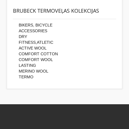
Vispirms: Novērtējiet preci. Lūdzu izvēlieties vērtējumu
BRUBECK TERMOVEĻAS KOLEKCIJAS
no 0 (slikti) līdz 5 zvaigznēm (teicami).
Novērtējums:
BIKERS, BICYCLE
ACCESSORIES
DRY
Uzrakstītu simbolu skaits:
FITNESS,ATLETIC
ACTIVE WOOL
COMFORT COTTON
COMFORT WOOL
LASTING
MERINO WOOL
TERMO