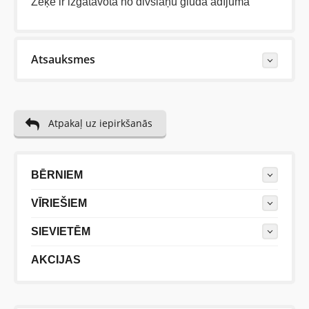
Zeķe ir izgatavota no divslāņu gluda adījuma
Atsauksmes
Last Reviews
Atpakaļ uz iepirkšanās
Trešdiena, 03 Februāris 2021
Удивительный носок и даже хорош при езде на
велосипеде зимой.
BĒRNIEM
VĪRIEŠIEM
Uzrakstiet atsauksmi....(min. 10, max. 2000 simboli)
SIEVIETĒM
AKCIJAS