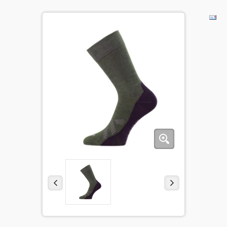
BĒRNIEM
KOLEKCIJAS
NODERĪGI
AKCIJAS