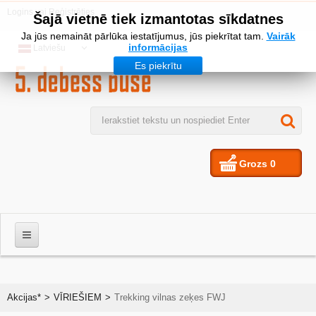
Logins
vai
Reģistrēties
Šajā vietnē tiek izmantotas sīkdatnes
Ja jūs nemaināt pārlūka iestatījumus, jūs piekrītat tam.
Vairāk
informācijas
Latviešu
Es piekrītu
Grozs
0
VĪRIEŠIEM
Akcijas*
>
VĪRIEŠIEM
>
Trekking vilnas zeķes FWJ
SIEVIETES