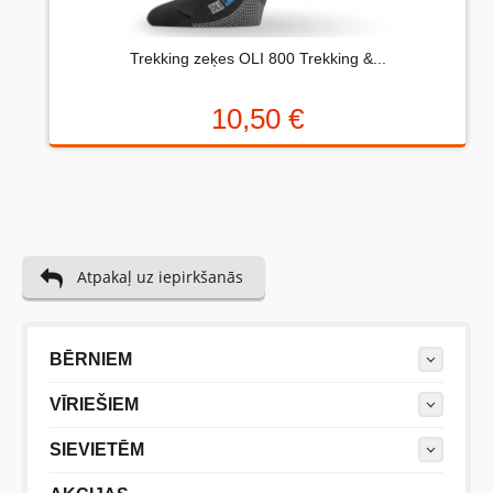
viss labākie.
Trekking zeķes OLI 800 Trekking &...
Vairāk atsauksmju
Uzrakstiet atsauksmi....(min. 10, max. 2000 simboli)
10,50 €
Atpakaļ uz iepirkšanās
Vispirms: Novērtējiet preci. Lūdzu izvēlieties vērtējumu
no 0 (slikti) līdz 5 zvaigznēm (teicami).
Novērtējums:
BĒRNIEM
Uzrakstītu simbolu skaits:
VĪRIEŠIEM
SIEVIETĒM