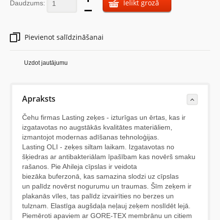
Ielikt grozā
Daudzums:
Pievienot salīdzināšanai
Uzdot jautājumu
Apraksts
Čehu firmas Lasting zeķes - izturīgas un ērtas, kas ir
izgatavotas no augstākās kvalitātes materiāliem,
izmantojot modernas adīšanas tehnoloģijas.
Lasting OLI - zeķes siltam laikam. Izgatavotas no
šķiedras ar antibakteriālam īpašībam kas novērš smaku
rašanos. Pie Ahileja cīpslas ir veidota
biezāka buferzonā, kas samazina slodzi uz cīpslas
un palīdz novērst nogurumu un traumas. Šīm zeķem ir
plakanās vīles, tas palīdz izvairīties no berzes un
tulznam. Elastīga augšdaļa neļauj zeķem noslīdēt lejā.
Piemēroti apaviem ar GORE-TEX membrānu un citiem