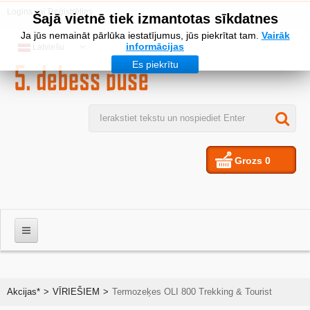
Logins
vai
Reģistrēties
Šajā vietnē tiek izmantotas sīkdatnes
Ja jūs nemaināt pārlūka iestatījumus, jūs piekrītat tam.
Vairāk
informācijas
Latviešu
Es piekrītu
Grozs
0
VĪRIEŠIEM
Akcijas*
>
VĪRIEŠIEM
>
Termozeķes OLI 800 Trekking & Tourist
SIEVIETES