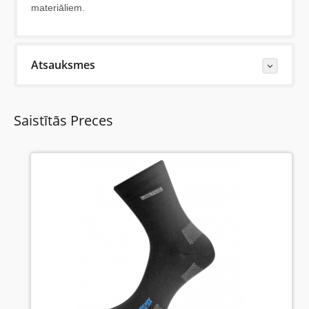
materiāliem.
Atsauksmes
Last Reviews
Saistītās Preces
Ceturtdiena, 08 Oktobris 2020
Очень хорошие носки,особенно в летний период.
Otrdiena, 26 Maijs 2020
Очень удачная универсальная модель. Летом или
при активе как основная, зимой - как первый слой
для лучшего отвода пота.
Piektdiena, 10 Aprīlis 2020
OLI - zeķes siltam laikam!Ir divas krāsas bet pelēki