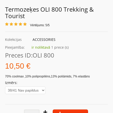
Termozeķes OLI 800 Trekking &
Tourist
Vērtējums: 5/5
Kolekcijas
ACCESSORIES
Pieejamība:
ir noliktavā
1 prece (s)
Preces ID:
OLI 800
10,50 €
70% coolmax ,10% polipropilēns,13% poliāmids, 7% elastāns
Izmērs: