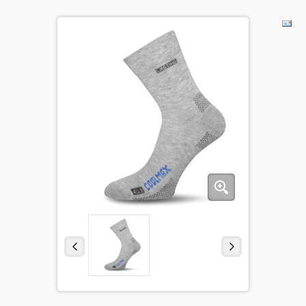
BĒRNIEM
KOLEKCIJAS
NODERĪGI
AKCIJAS