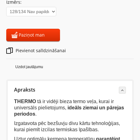
Izmērs:
Paziņot man
Pievienot salīdzināšanai
Uzdot jautājumu
Apraksts
THERMO
tā ir vidēji bieza termo veļa, kurai ir
universāls pielietojums,
ideāls ziemai un pārejas
periodos
.
Izgatavota pēc bezšuvju divu kārtu tehnoloģijas,
kurai piemīt izcilas termiskas īpašības.
Uztur optimālu ķermeņa temperatūru,
garantējot