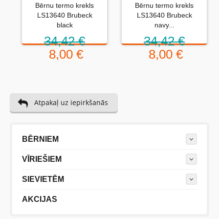
Bērnu termo krekls
Bērnu termo krekls
no 0 (slikti) līdz 5 zvaigznēm (teicami).
LS13640 Brubeck
LS13640 Brubeck
Novērtējums:
black
navy...
34,42 €
34,42 €
Uzrakstītu simbolu skaits:
8,00 €
8,00 €
Atpakaļ uz iepirkšanās
BĒRNIEM
VĪRIEŠIEM
SIEVIETĒM
AKCIJAS