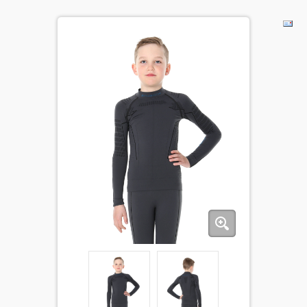
BĒRNIEM
KOLEKCIJAS
NODERĪGI
AKCIJAS