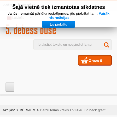
Logins
vai
Reģistrēties
Šajā vietnē tiek izmantotas sīkdatnes
Ja jūs nemaināt pārlūka iestatījumus, jūs piekrītat tam.
Vairāk
informācijas
Latviešu
Es piekrītu
Grozs
0
VĪRIEŠIEM
Akcijas*
>
BĒRNIEM
>
Bērnu termo krekls LS13640 Brubeck grafit
SIEVIETES