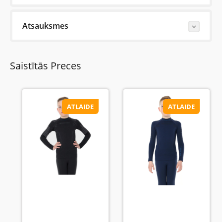
Atsauksmes
Last Reviews
Saistītās Preces
Pirmdiena, 26 Oktobris 2020
lielisks veļa. Kad mans bērns slēpoja, es pārbaudīju
viņa muguru, tā bija pilnīgi sausa
ATLAIDE
ATLAIDE
Uzrakstiet atsauksmi....(min. 10, max. 2000 simboli)
Vispirms: Novērtējiet preci. Lūdzu izvēlieties vērtējumu