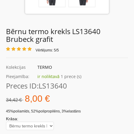
Bērnu termo krekls LS13640
Brubeck grafit
Vērtējums: 5/5
Kolekcijas
TERMO
Pieejamība:
ir noliktavā
1 prece (s)
Preces ID:
LS13640
8,00 €
34,42 €
45%poliamīds, 52%polipropilēns, 3%elastāns
Krāsa: