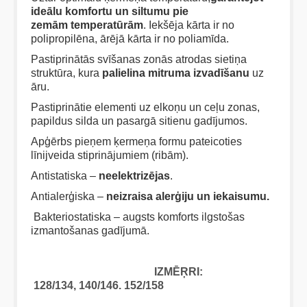
ideālu komfortu un siltumu pie
zemām
temperatūrām
. Iekšēja kārta ir no
polipropilēna, ārējā kārta ir no poliamīda.
Pastiprinātās svīšanas zonās atrodas sietiņa
struktūra, kura
palielina
mitruma izvadīšanu
uz
āru.
Pastiprinātie elementi uz elkoņu un ceļu zonas,
papildus silda un pasargā sitienu gadījumos.
Apģērbs pieņem ķermeņa formu pateicoties
līnijveida stiprinājumiem (ribām).
Antistatiska –
neelektrizējas
.
Antialerģiska –
neizraisa alerģiju un iekaisumu.
Bakteriostatiska – augsts komforts ilgstošas
izmantošanas gadījumā.
IZMĒŖRI:
128/134, 140/146. 152/158