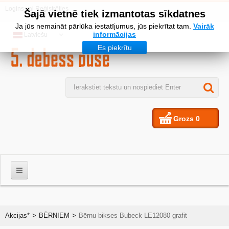
Logins
vai
Reģistrēties
Šajā vietnē tiek izmantotas sīkdatnes
Ja jūs nemaināt pārlūka iestatījumus, jūs piekrītat tam.
Vairāk
informācijas
Latviešu
Es piekrītu
Grozs
0
VĪRIEŠIEM
Akcijas*
>
BĒRNIEM
>
Bērnu bikses Bubeck LE12080 grafit
SIEVIETES