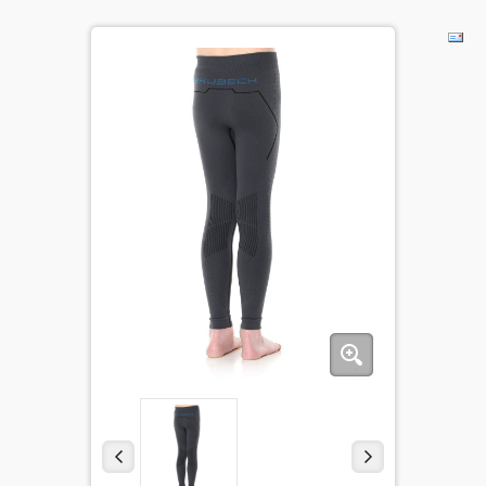
BĒRNIEM
KOLEKCIJAS
NODERĪGI
AKCIJAS