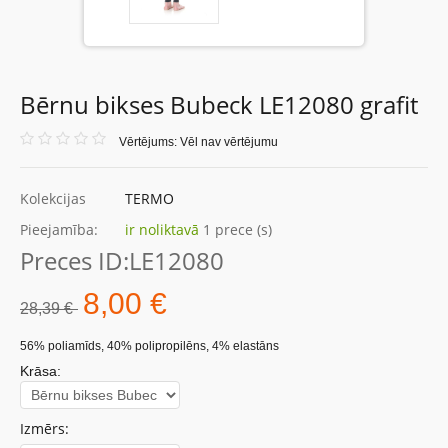
Bērnu bikses Bubeck LE12080 grafit
Vērtējums: Vēl nav vērtējumu
Kolekcijas
TERMO
Pieejamība:
ir noliktavā
1 prece (s)
Preces ID:
LE12080
8,00 €
28,39 €
56% poliamīds, 40% polipropilēns, 4% elastāns
Krāsa:
Izmērs: