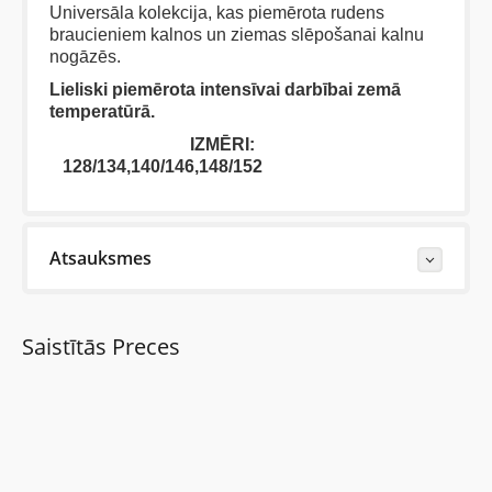
Universāla kolekcija, kas piemērota rudens
braucieniem kalnos un ziemas slēpošanai kalnu
nogāzēs.
Lieliski piemērota intensīvai darbībai zemā
temperatūrā.
IZMĒRI:
128/134,140/146,148/152
Atsauksmes
Last Reviews
Saistītās Preces
Vēl nav neviena šīs preces apskata.
Uzrakstiet atsauksmi....(min. 10, max. 2000 simboli)