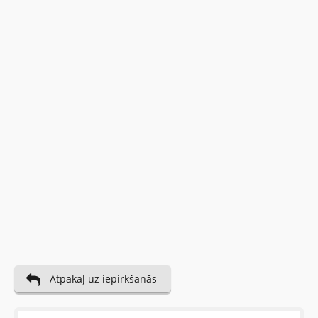
Vispirms: Novērtējiet preci. Lūdzu izvēlieties vērtējumu
no 0 (slikti) līdz 5 zvaigznēm (teicami).
Novērtējums:
Uzrakstītu simbolu skaits:
Atpakaļ uz iepirkšanās