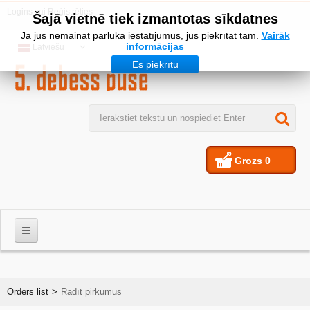
Logins
vai
Reģistrēties
Šajā vietnē tiek izmantotas sīkdatnes
Ja jūs nemaināt pārlūka iestatījumus, jūs piekrītat tam.
Vairāk
informācijas
Latviešu
Es piekrītu
Grozs
0
VĪRIEŠIEM
Orders list
>
Rādīt pirkumus
SIEVIETES