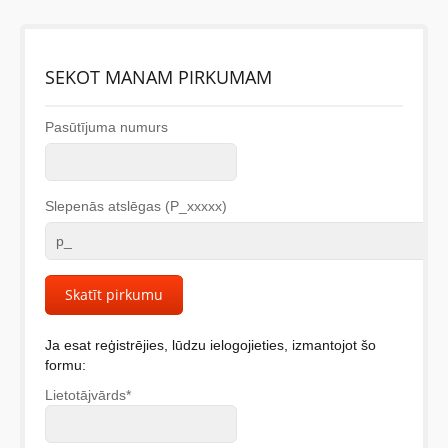
BĒRNIEM
SEKOT MANAM PIRKUMAM
KOLEKCIJAS
Pasūtījuma numurs
NODERĪGI
Slepenās atslēgas (P_xxxxx)
AKCIJAS
Ja esat reģistrējies, lūdzu ielogojieties, izmantojot šo
formu:
Lietotājvārds*