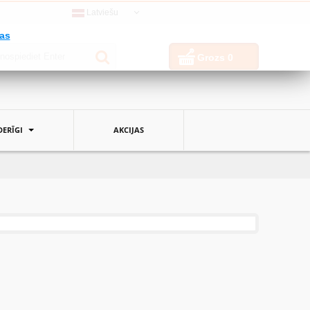
Latviešu
jas
Grozs
0
ERĪGI
AKCIJAS