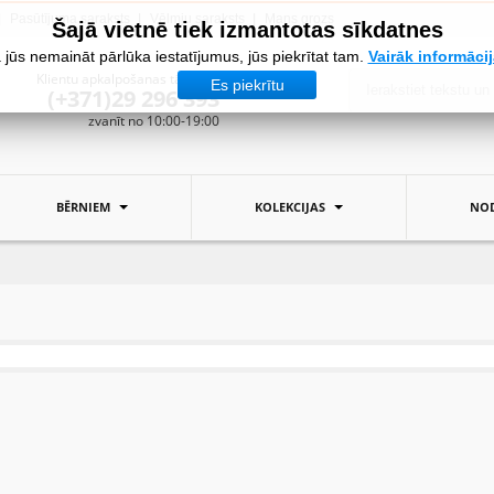
Pasūtījuma saraksts
Vēlmju saraksts
Mans grozs
Šajā vietnē tiek izmantotas sīkdatnes
 jūs nemaināt pārlūka iestatījumus, jūs piekrītat tam.
Vairāk informāci
Klientu apkalpošanas tālrunis:
Es piekrītu
(+371)29 296 393
zvanīt no 10:00-19:00
BĒRNIEM
KOLEKCIJAS
NOD