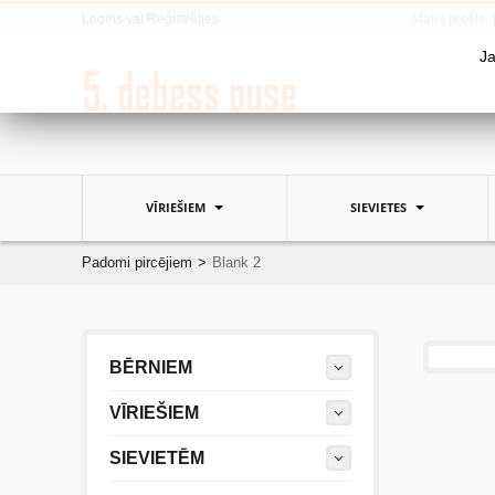
Logins
vai
Reģistrēties
Mans profils
Ja
VĪRIEŠIEM
SIEVIETES
Padomi pircējiem
>
Blank 2
BĒRNIEM
VĪRIEŠIEM
SIEVIETĒM