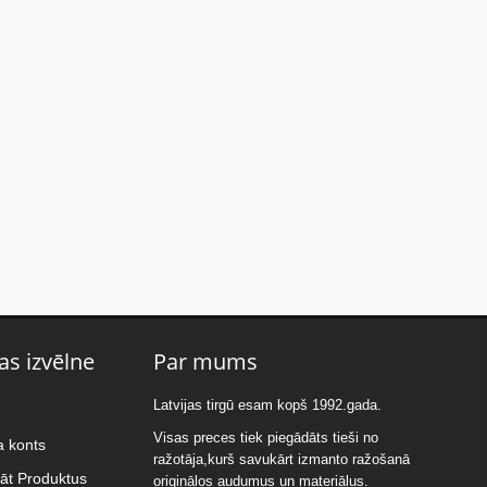
as izvēlne
Par mums
Latvijas tirgū esam kopš 1992.gada.
Visas preces tiek piegādāts tieši no
a konts
ražotāja,kurš savukārt izmanto ražošanā
nāt Produktus
originālos audumus un materiālus.