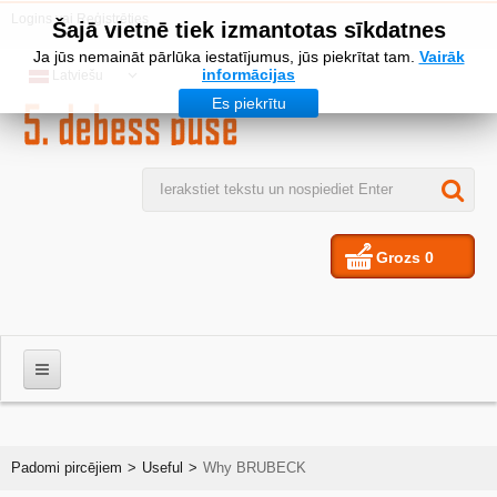
Logins
vai
Reģistrēties
Šajā vietnē tiek izmantotas sīkdatnes
Ja jūs nemaināt pārlūka iestatījumus, jūs piekrītat tam.
Vairāk
informācijas
Latviešu
Es piekrītu
Grozs
0
VĪRIEŠIEM
Padomi pircējiem
>
Useful
>
Why BRUBECK
SIEVIETES