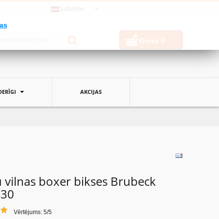
Latviešu
jas
Grozs
0
ERĪGI
AKCIJAS
u vilnas boxer bikses Brubeck
430
Vērtējums: 5/5