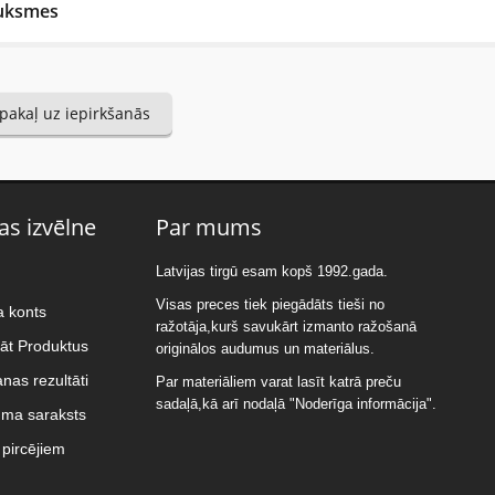
uksmes
Reviews
pakaļ uz iepirkšanās
ena, 20 Maijs 2020
 mīksta un patīkama veļa jebkuriem apstākļiem un pat karstumā.
as izvēlne
Par mums
tiet atsauksmi....(min. 10, max. 2000 simboli)
Latvijas tirgū esam kopš 1992.gada.
Visas preces tiek piegādāts tieši no
a konts
ražotāja,kurš savukārt izmanto ražošanā
nāt Produktus
originālos audumus un materiālus.
nas rezultāti
Par materiāliem varat lasīt katrā preču
sadaļā,kā arī nodaļā "Noderīga informācija".
uma saraksts
ms: Novērtējiet preci. Lūdzu izvēlieties vērtējumu no 0 (slikti) līdz 5 zva
pircējiem
tējums: