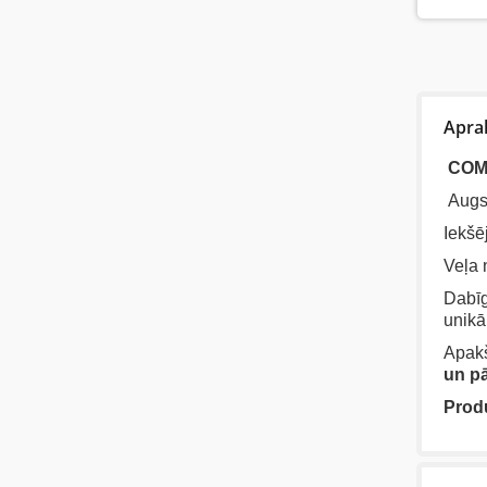
Apra
COM
Augst
Iekšē
Veļa 
Dabīg
unikā
Apakš
un p
Produ