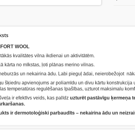
ksts
FORT WOOL
ākās kvalitātes vilna ikdienai un aktivitātēm.
jā kārta no mīkstas, ļoti plānas merino vilnas.
neburzās un nekairina ādu. Labi pieguļ ādai, neierobežojot nā
u šķiedru apvienojums ar poliamīdu un divu kārtu konstrukcija 
las temperatūras regulēšanas īpašības, uzturot maksimalu komfo
veļa ir efektīvs veids, kas palīdz
uzturēt pastāvīgu ķermeņa t
ārkaršanas.
kts ir dermotoloģiski parbaudīts – nekairina ādu un neizrai