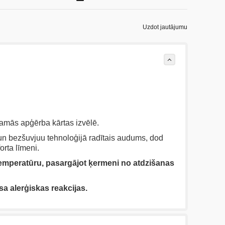
Uzdot jautājumu
kamās apģērba kārtas izvēlē.
un bezšuvjuu tehnoloģijā radītais audums, dod
rta līmeni.
emperatūru, pasargājot ķermeni no atdzišanas
sa alerģiskas reakcijas.