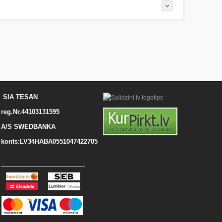
SIA TESAN
reg.Nr.44103131595
A/S SWEDBANKA
konts:LV34HABA0551047422705
igznēm (teicami).
Uzrakstītu simbolu skaits: