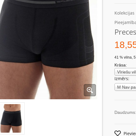
Kolekcijas
Pieejamība
Preces
18,5
41 % vilna, 
Krāsa:
Izmērs:
Daudzums
Pievi