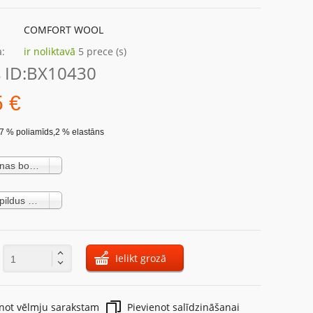
COMFORT WOOL
:
ir noliktavā
5 prece (s)
 ID:
BX10430
5 €
57 % poliamīds,2 % elastāns
Vīriešu vilnas boxer bikses Brubeck BX10430 (18,55 €)
M Nav papildus maksas
Ielikt grozā
:
enot vēlmju sarakstam
Pievienot salīdzināšanai