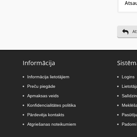
Atsa
Last 
At
Trešdi
ļoti
Informācija
Sistēm
Uzraks
Informācija lietotājiem
Logins
Preču piegāde
Lietotāj
Apmaksas veids
Salīdzi
Konfidencialitātes politika
Meklēša
Pārdevēja kontakts
Pasūtīj
Vispir
Atgriešanas noteikumiem
Padomi 
Novēr