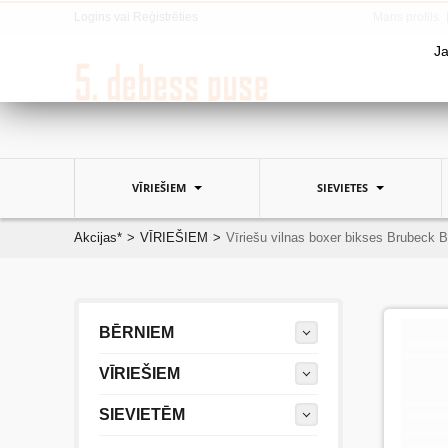
Logins
vai
Reģistrēties
Mans profils
Ja
VĪRIEŠIEM
SIEVIETES
Akcijas*
>
VĪRIEŠIEM
>
Vīriešu vilnas boxer bikses Brubeck
BĒRNIEM
VĪRIEŠIEM
SIEVIETĒM