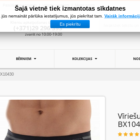
Pasūtījuma saraksts
Vēlmju saraksts
Mans grozs
Šajā vietnē tiek izmantotas sīkdatnes
 jūs nemaināt pārlūka iestatījumus, jūs piekrītat tam.
Vairāk informāci
Klientu apkalpošanas tālrunis:
Es piekrītu
(+371)29 296 393
zvanīt no 10:00-19:00
BĒRNIEM
KOLEKCIJAS
NOD
 BX10430
Vīrieš
BX10