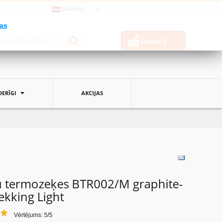
Latviešu
jas
Grozs
0
ERĪGI
AKCIJAS
šu termozeķes BTR002/M graphite-
ekking Light
Vērtējums: 5/5