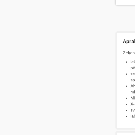
Apra
Zeķes
ie
pē
ze
sp
AN
mi
MI
X-
sv
la