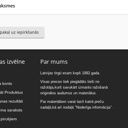
uksmes
Reviews
pakaļ uz iepirkšanās
ena, 31 Marts 2020
шие универсальные носки, как для треккинга, так и ежедневного и
as izvēlne
Par mums
tiet atsauksmi....(min. 10, max. 2000 simboli)
Latvijas tirgū esam kopš 1992.gada.
Visas preces tiek piegādāts tieši no
a konts
ražotāja,kurš savukārt izmanto ražošanā
nāt Produktus
originālos audumus un materiālus.
nas rezultāti
Par materiāliem varat lasīt katrā preču
sadaļā,kā arī nodaļā "Noderīga informācija".
uma saraksts
ms: Novērtējiet preci. Lūdzu izvēlieties vērtējumu no 0 (slikti) līdz 5 zva
pircējiem
tējums: