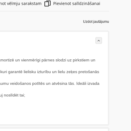
enot vēlmju sarakstam
Pievienot salīdzināšanai
Uzdot jautājumu
mortizē un vienmērīgi pārnes slodzi uz pirkstiem un
uri garantē lielisku izturību un lielu zeķes pretošanās
umu veidošanos potītēs un atvēsina tās. Ideāli izvada
 noslīdēt tai;