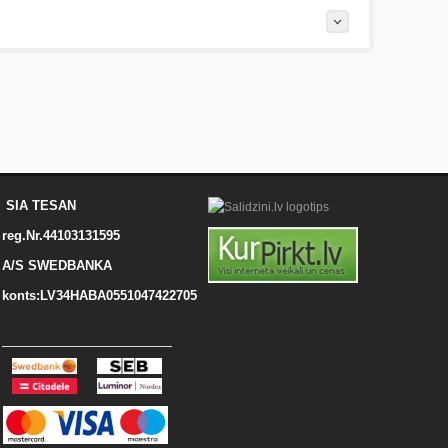
спользования.
SIA TESAN
reg.Nr.44103131595
A/S SWEDBANKA
konts:LV34HABA0551047422705
igznēm (teicami).
Uzrakstītu simbolu skaits: