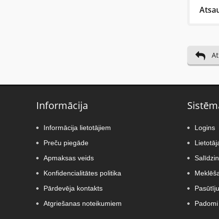
Atsa
Last 
At
Otrdi
Хоро
Informācija
Sistēm
Uzraks
Informācija lietotājiem
Logins
Preču piegāde
Lietotāj
Apmaksas veids
Salīdzi
Konfidencialitātes politika
Meklēša
Pārdevēja kontakts
Pasūtīj
Vispir
Atgriešanas noteikumiem
Padomi 
Novēr