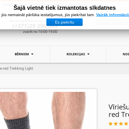
Pasūtījuma saraksts
Vēlmju saraksts
Mans grozs
Šajā vietnē tiek izmantotas sīkdatnes
 jūs nemaināt pārlūka iestatījumus, jūs piekrītat tam.
Vairāk informāci
Klientu apkalpošanas tālrunis:
Es piekrītu
(+371)29 296 393
zvanīt no 10:00-19:00
BĒRNIEM
KOLEKCIJAS
NOD
-red Trekking Light
Vīrie
red Tr