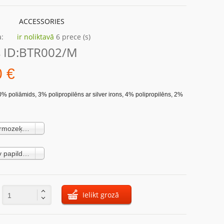
ACCESSORIES
:
ir noliktavā
6 prece (s)
 ID:
BTR002/M
0 €
0% poliāmids, 3% polipropilēns ar silver irons, 4% polipropilēns, 2%
Vīriešu termozeķes BTR002/M graphite-red Trekking Light (18,40 €)
39/41 Nav papildus maksas
Ielikt grozā
: