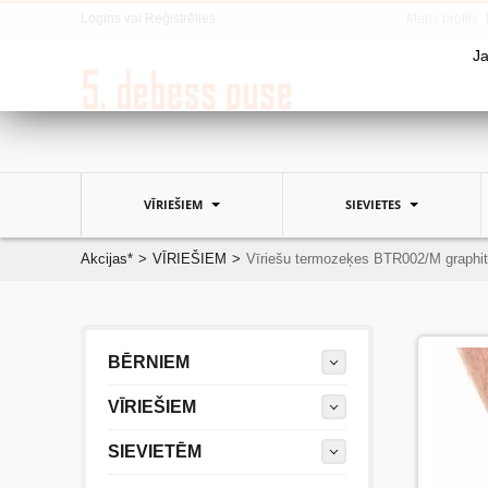
Logins
vai
Reģistrēties
Mans profils
Ja
VĪRIEŠIEM
SIEVIETES
Akcijas*
>
VĪRIEŠIEM
>
Vīriešu termozeķes BTR002/M graphite
BĒRNIEM
VĪRIEŠIEM
SIEVIETĒM