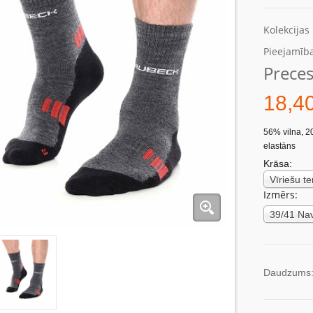
Kolekcijas
Pieejamība
Preces
18,4
56% vilna, 2
elastāns
Krāsa:
Izmērs:
Daudzums