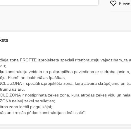
Pievi
ksts
kšējā zona FROTTE izprojektēta speciāli riteņbraucēju vajadzībām, tā a
du;
ķu konstrukcija veidota no polipropilēna paviediena ar sudraba joniem, k
ēju. Piemīt antibakteriālas īpašības;
CLE ZONA ir speciāli izprojektēta zona, kura atvaira skrāpējumu un tra
trumu uz āru.
DLE ZONA ir nostiprināta zeķes zona, kura atrodas zeķes vidū un neļauj
ZONA neļauj zeķei sarullēties;
ītras zona ideāli pieguļ kājai;
bās un kreisās pēdas konstrukcijas ideāli sakrīt.