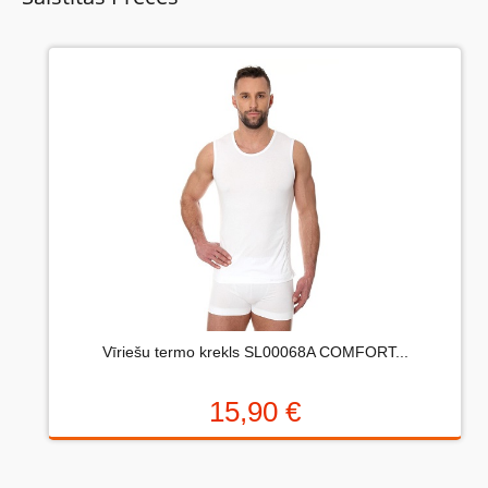
Vēl nav neviena šīs preces apskata.
Uzrakstiet atsauksmi....(min. 10, max. 2000 simboli)
Vispirms: Novērtējiet preci. Lūdzu izvēlieties vērtējumu
no 0 (slikti) līdz 5 zvaigznēm (teicami).
Novērtējums:
Vīriešu termo krekls SL00068A COMFORT...
Uzrakstītu simbolu skaits:
15,90 €