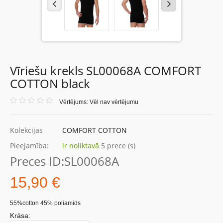
Vīriešu krekls SL00068A COMFORT
COTTON black
Vērtējums: Vēl nav vērtējumu
Kolekcijas
COMFORT COTTON
Pieejamība:
ir noliktavā
5 prece (s)
Preces ID:
SL00068A
15,90 €
55%cotton 45% poliamīds
Krāsa: