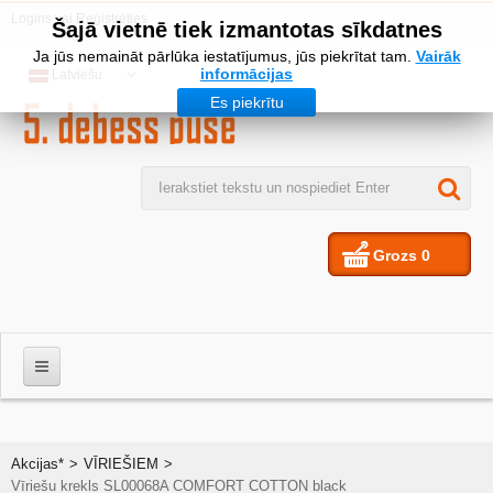
Logins
vai
Reģistrēties
Šajā vietnē tiek izmantotas sīkdatnes
Ja jūs nemaināt pārlūka iestatījumus, jūs piekrītat tam.
Vairāk
informācijas
Latviešu
Es piekrītu
Grozs
0
VĪRIEŠIEM
Akcijas*
>
VĪRIEŠIEM
>
Vīriešu krekls SL00068A COMFORT COTTON black
SIEVIETES