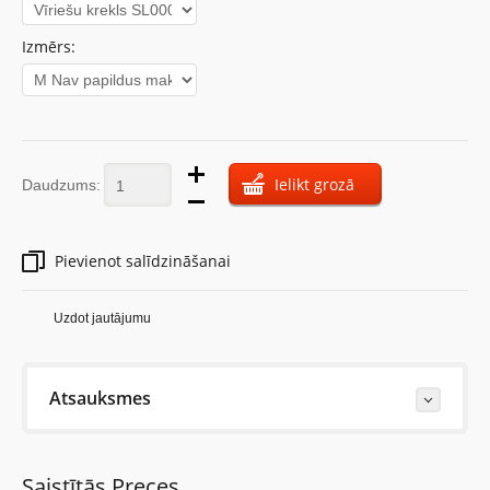
Izmērs:
Ielikt grozā
Daudzums:
Pievienot salīdzināšanai
Uzdot jautājumu
Atsauksmes
Last Reviews
Saistītās Preces