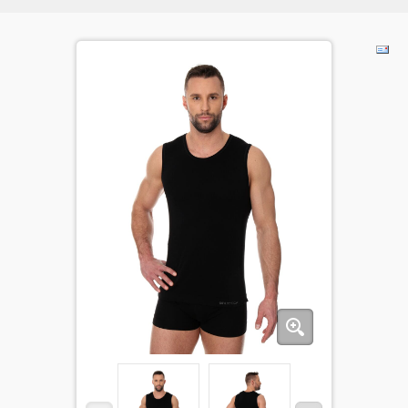
BĒRNIEM
KOLEKCIJAS
NODERĪGI
AKCIJAS