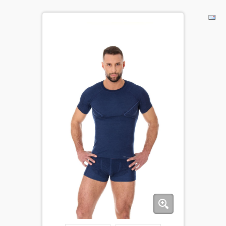
BĒRNIEM
KOLEKCIJAS
NODERĪGI
AKCIJAS