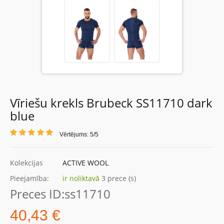
Vīriešu krekls Brubeck SS11710 dark
blue
Vērtējums: 5/5
Kolekcijas
ACTIVE WOOL
Pieejamība:
ir noliktavā
3 prece (s)
Preces ID:
ss11710
40,43 €