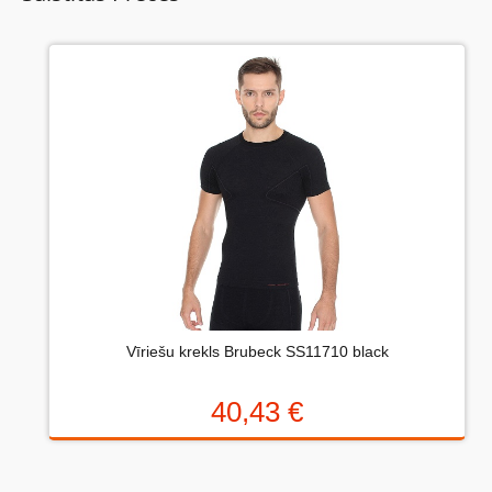
Otrdiena, 26 Maijs 2020
Удобно и эффективно.
Uzrakstiet atsauksmi....(min. 10, max. 2000 simboli)
Vispirms: Novērtējiet preci. Lūdzu izvēlieties vērtējumu
no 0 (slikti) līdz 5 zvaigznēm (teicami).
Vīriešu krekls Brubeck SS11710 black
Novērtējums:
40,43 €
Uzrakstītu simbolu skaits: