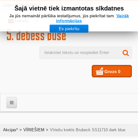
Logins
vai
Reģistrēties
Šajā vietnē tiek izmantotas sīkdatnes
Ja jūs nemaināt pārlūka iestatījumus, jūs piekrītat tam.
Vairāk
informācijas
Latviešu
Es piekrītu
Grozs
0
VĪRIEŠIEM
Akcijas*
>
VĪRIEŠIEM
>
Vīriešu krekls Brubeck SS11710 dark blue
SIEVIETES