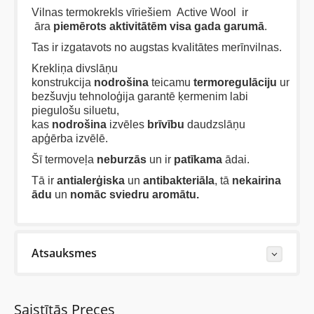
Vilnas termokrekls vīriešiem Active Wool ir
āra
piemērots
aktivitātēm visa gada garumā
.
Tas ir izgatavots no augstas kvalitātes merīnvilnas.
Krekliņa divslāņu
konstrukcija
nodrošina
teicamu
termoregulāciju
un
bezšuvju tehnoloģija garantē ķermenim labi
piegulošu siluetu,
kas
nodrošina
izvēles
brīvību
daudzslāņu
apģērba izvēlē.
Šī termoveļa
neburzās
un ir
patīkama
ādai.
Tā ir
antialerģiska
un
antibakteriāla
, tā
nekairina
ādu
un
nomāc sviedru aromātu.
Atsauksmes
Last Reviews
Saistītās Preces