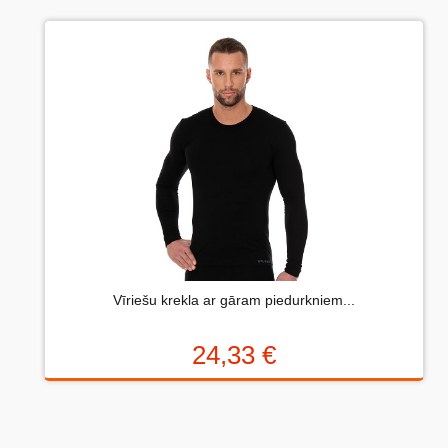
Uzrakstiet atsauksmi....(min. 10, max. 2000 simboli)
Vispirms: Novērtējiet preci. Lūdzu izvēlieties vērtējumu
no 0 (slikti) līdz 5 zvaigznēm (teicami).
Novērtējums:
Vīriešu krekla ar gāram piedurkniem...
Uzrakstītu simbolu skaits:
24,33 €