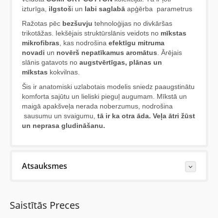
izturīga,
ilgstoš
i un
labi saglabā
apģērba parametrus
Ražotas pēc
bezšuvju
tehnoloģijas no divkāršas
trikotāžas. Iekšējais struktūrslānis veidots no
mīkstas
mikrofibras
, kas nodrošina
efektīgu
mitruma
novadi
un
novērš nepatīkamus aromātus
. Ārējais
slānis gatavots no
augstvērtīgas, plānas un
mīkstas
kokvilnas.
Šis ir anatomiski uzlabotais modelis sniedz paaugstinātu
komforta sajūtu un lieliski pieguļ augumam. Mīkstā un
maigā apakšveļa nerada noberzumus, nodrošina
sausumu un svaigumu,
tā ir ka otra āda. Veļa ātri žūst
un neprasa gludināšanu.
Atsauksmes
Last Reviews
Saistītās Preces
Vēl nav neviena šīs preces apskata.