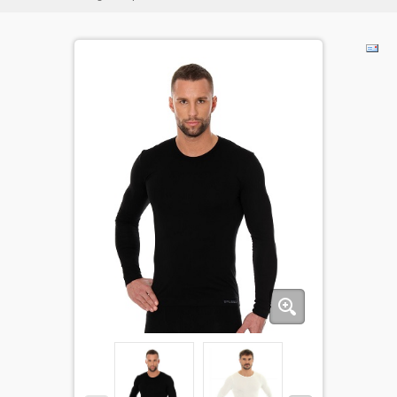
BĒRNIEM
KOLEKCIJAS
NODERĪGI
AKCIJAS