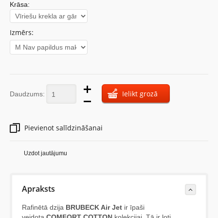
Krāsa:
Izmērs:
Ielikt grozā
Daudzums:
Pievienot salīdzināšanai
Uzdot jautājumu
Apraksts
Rafinētā dzija
BRUBECK Air Jet
ir īpaši
veidota
COMFORT COTTON
kolekcijai. Tā ir ļoti