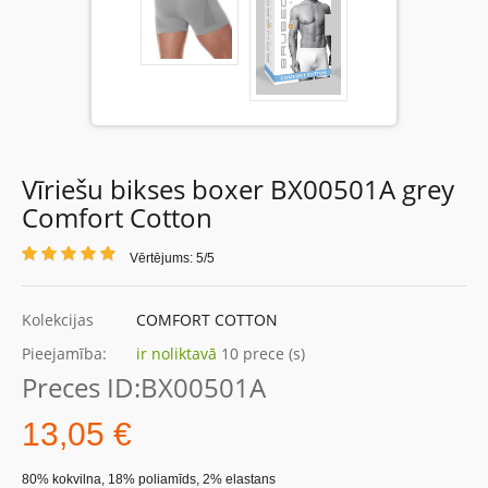
Vīriešu bikses boxer BX00501A grey
Comfort Cotton
Vērtējums: 5/5
Kolekcijas
COMFORT COTTON
Pieejamība:
ir noliktavā
10 prece (s)
Preces ID:
BX00501A
13,05 €
80% kokvilna, 18% poliamīds, 2% elastans