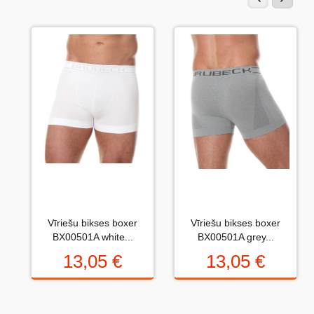
Otrdiena, 01 Septembris 2020
Великолепное белье для обычного ежедневного
использования.
Uzrakstiet atsauksmi....(min. 10, max. 2000 simboli)
Vispirms: Novērtējiet preci. Lūdzu izvēlieties vērtējumu
Vīriešu bikses boxer
Vīriešu bikses boxer
no 0 (slikti) līdz 5 zvaigznēm (teicami).
BX00501A white...
BX00501A grey...
Novērtējums:
13,05 €
13,05 €
Uzrakstītu simbolu skaits: