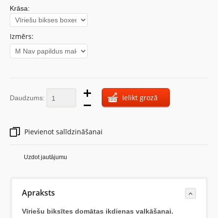
Krāsa:
Izmērs:
Ielikt grozā
Daudzums:
Pievienot salīdzināšanai
Uzdot jautājumu
Apraksts
Vīriešu biksītes domātas ikdienas valkāšanai.