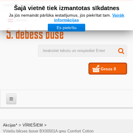
Logins
vai
Reģistrēties
Šajā vietnē tiek izmantotas sīkdatnes
Ja jūs nemaināt pārlūka iestatījumus, jūs piekrītat tam.
Vairāk
informācijas
Latviešu
Es piekrītu
Grozs
0
VĪRIEŠIEM
Akcijas*
>
VĪRIEŠIEM
>
Vīriešu bikses boxer BX00501A grey Comfort Cotton
SIEVIETES