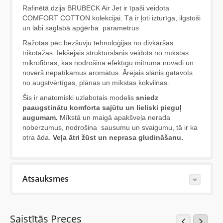
Rafinētā dzija BRUBECK Air Jet ir īpaši veidota
COMFORT COTTON kolekcijai. Tā ir ļoti izturīga, ilgstoši
un labi saglabā apģērba parametrus
Ražotas pēc bezšuvju tehnoloģijas no divkāršas
trikotāžas. Iekšējais struktūrslānis veidots no mīkstas
mikrofibras, kas nodrošina efektīgu mitruma novadi un
novērš nepatīkamus aromātus. Ārējais slānis gatavots
no augstvērtīgas, plānas un mīkstas kokvilnas.
Šis ir anatomiski uzlabotais modelis
sniedz
paaugstinātu komforta sajūtu un lieliski pieguļ
augumam.
Mīkstā un maigā apakšveļa nerada
noberzumus, nodrošina sausumu un svaigumu, tā ir ka
otra āda.
Veļa ātri žūst un neprasa gludināšanu.
Atsauksmes
Last Reviews
Saistītās Preces