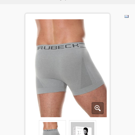
BĒRNIEM
KOLEKCIJAS
NODERĪGI
AKCIJAS