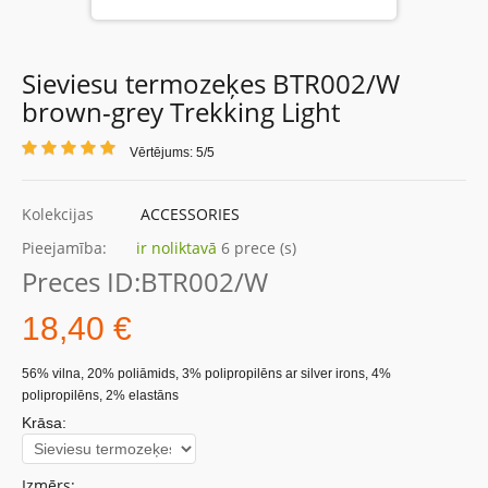
Sieviesu termozeķes BTR002/W
brown-grey Trekking Light
Vērtējums: 5/5
Kolekcijas
ACCESSORIES
Pieejamība:
ir noliktavā
6 prece (s)
Preces ID:
BTR002/W
18,40 €
56% vilna, 20% poliāmids, 3% polipropilēns ar silver irons, 4%
polipropilēns, 2% elastāns
Krāsa:
Izmērs: