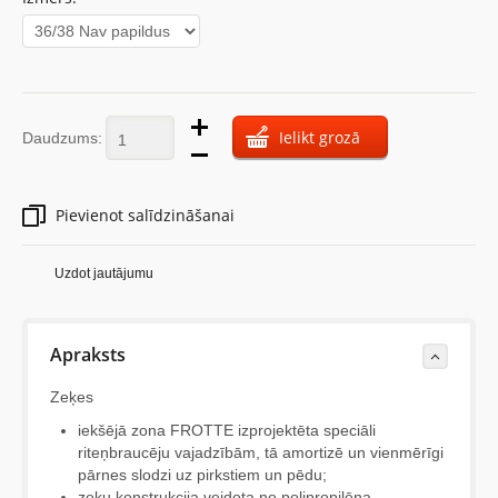
Ielikt grozā
Daudzums:
Pievienot salīdzināšanai
Uzdot jautājumu
Apraksts
Zeķes
iekšējā zona FROTTE izprojektēta speciāli
riteņbraucēju vajadzībām, tā amortizē un vienmērīgi
pārnes slodzi uz pirkstiem un pēdu;
zeķu konstrukcija veidota no polipropilēna