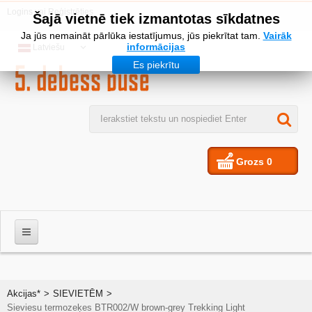
Logins
vai
Reģistrēties
Šajā vietnē tiek izmantotas sīkdatnes
Ja jūs nemaināt pārlūka iestatījumus, jūs piekrītat tam.
Vairāk
informācijas
Latviešu
Es piekrītu
Grozs
0
VĪRIEŠIEM
Akcijas*
>
SIEVIETĒM
>
Sieviesu termozeķes BTR002/W brown-grey Trekking Light
SIEVIETES