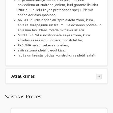
paviediena ar sudraba joniem, kuri garantē lielisku
izturību un lielu zeķes pretošanās spēju. Piemīt
antibakteriālas īpašības;
ANCLE ZONA ir speciāli izprojektēta zona, kura
atvaira skrāpējumu un traumu veidošanos potītēs un
atvēsina tās. Ideāli izvada mitrumu uz āru.
MIDLE ZONA ir nostiprināta zeķes zona, kura
atrodas zeķes vidū un neļauj noslīdēt tai;
X-ZONA neļauj zeķei sarullēties;
svītras zona ideāli pieguļ kājai;
labās un kreisās pēdas konstrukcijas ideāli sakrīt.
Atsauksmes
Last Reviews
Saistītās Preces
Pirmdiena, 21 Septembris 2020
носки идеальные для продолжительной ходьбы и