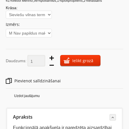
41%Wool Merino,56%poliamīds,1%polipropilēns,2%elastans
Krāsa:
Izmērs:
Ielikt grozā
Daudzums:
Pievienot salīdzināšanai
Uzdot jautājumu
Apraksts
Funkcionālā apakšveļa ir paredzēta aizsardzībai