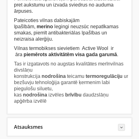
pret aukstumu un izvada sviedrus no auduma
ārpuses.
Pateicoties vilnas dabiskajām
īpašībām,
merino
legingi neuzsūc nepatīkamas
smakas, piemīt antibakteriālas īpašības un
neizraisa alerģiju.
Vilnas termobikses sievietiem Active Wool ir
āra
piemērots
aktivitātēm visa gada garumā
.
Tas ir izgatavots no augstas kvalitātes merīnvilnas
divslāņu
konstrukcija
nodrošina
teicamu
termoregulāciju
un
bezšuvju tehnoloģija garantē ķermenim labi
piegulošu siluetu,
kas
nodrošina
izvēles
brīvību
daudzslāņu
apģērba izvēlē
Atsauksmes