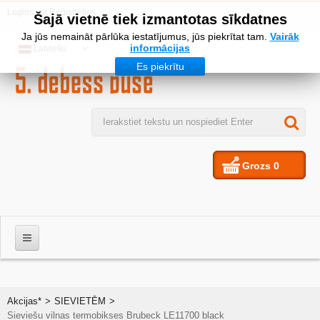
Logins
vai
Reģistrēties
Šajā vietnē tiek izmantotas sīkdatnes
Ja jūs nemaināt pārlūka iestatījumus, jūs piekrītat tam.
Vairāk
informācijas
Latviešu
Es piekrītu
Grozs
0
VĪRIEŠIEM
Akcijas*
>
SIEVIETĒM
>
Sieviešu vilnas termobikses Brubeck LE11700 black
SIEVIETES