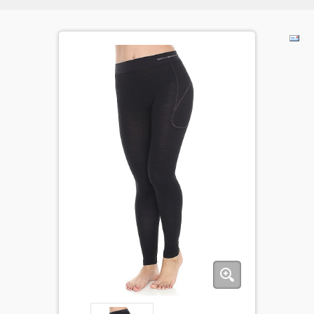
BĒRNIEM
KOLEKCIJAS
NODERĪGI
AKCIJAS