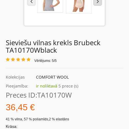
Sieviešu vilnas krekls Brubeck
TA10170Wblack
Vērtējums: 5/5
Kolekcijas
COMFORT WOOL
Pieejamība:
ir noliktavā
5 prece (s)
Preces ID:
TA10170W
36,45 €
41 % vilna, 57 % poliamīds,2 % elastāns
Krāsa: