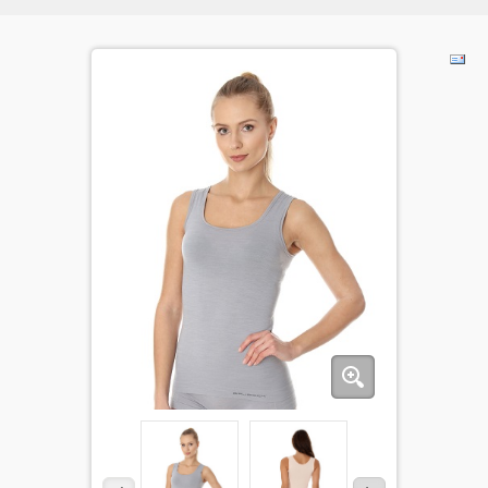
BĒRNIEM
KOLEKCIJAS
NODERĪGI
AKCIJAS