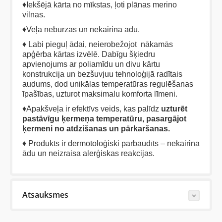
♦Iekšējā kārta no mīkstas, ļoti plānas merino
vilnas.
♦Veļa neburzās un nekairina ādu.
♦ Labi pieguļ ādai, neierobežojot nākamās
apģērba kārtas izvēlē. Dabīgu šķiedru
apvienojums ar poliamīdu un divu kārtu
konstrukcija un bezšuvjuu tehnoloģijā radītais
audums, dod unikālas temperatūras regulēšanas
īpašības, uzturot maksimalu komforta līmeni.
♦Apakšveļa ir efektīvs veids, kas palīdz
uzturēt
pastāvīgu ķermeņa temperatūru, pasargājot
ķermeni no atdzišanas un pārkaršanas.
♦ Produkts ir dermotoloģiski parbaudīts – nekairina
ādu un neizraisa alerģiskas reakcijas.
Atsauksmes
Last Reviews