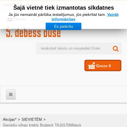
Logins
vai
Reģistrēties
Šajā vietnē tiek izmantotas sīkdatnes
Ja jūs nemaināt pārlūka iestatījumus, jūs piekrītat tam.
Vairāk
informācijas
Latviešu
Es piekrītu
Grozs
0
VĪRIEŠIEM
Akcijas*
>
SIEVIETĒM
>
Sieviešu vilnas krekls Brubeck TA10170Wblack
SIEVIETES