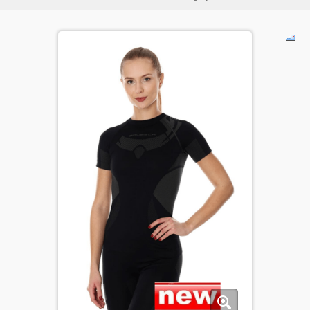
BĒRNIEM
KOLEKCIJAS
NODERĪGI
AKCIJAS