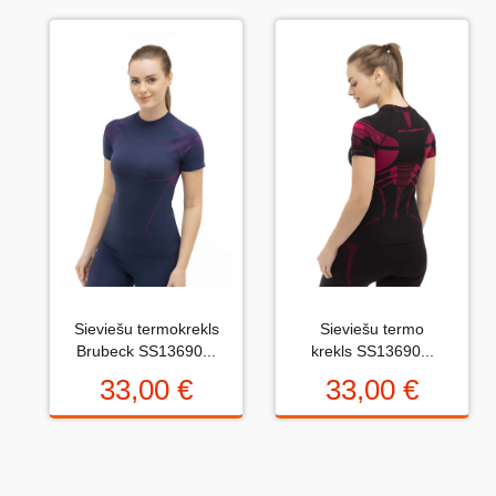
Uzrakstiet atsauksmi....(min. 10, max. 2000 simboli)
Vispirms: Novērtējiet preci. Lūdzu izvēlieties vērtējumu
no 0 (slikti) līdz 5 zvaigznēm (teicami).
Novērtējums:
Sieviešu termokrekls
Sieviešu termo
Uzrakstītu simbolu skaits:
Brubeck SS13690...
krekls SS13690...
33,00 €
33,00 €