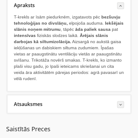
Apraksts
T-krekls ar īsām piedurknēm, izgatavots pēc
bezšuvju
tehnoloģijas no divslāņu,
elpojoša auduma.
Iekšējais
slānis noņem mitrumu
, tāpēc
āda paliek sausa
pat
intensīvas
fiziskās slodzes laikā.
Ārējais slānis
darbojas kā siltumizolācija.
Aizsargā no aukstā gaisa
iekļūšanas un dabiskiem siltuma zudumiem. Īpašas
vietas ar paaugstinātu ventilāciju vietās ar paaugstinātu
svīšanu. Trikotāža novērš smakas. T-krekls, ko izmanto
plaši visu gadu, jo īpaši ieteicams skriešanai un cita
veida āra aktivitātēm pārejas periodos: agrā pavasarī un
vēlā rudenī.
Atsauksmes
Last Reviews
Saistītās Preces
Vēl nav neviena šīs preces apskata.