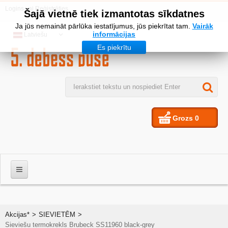
Logins
vai
Reģistrēties
Šajā vietnē tiek izmantotas sīkdatnes
Ja jūs nemaināt pārlūka iestatījumus, jūs piekrītat tam.
Vairāk
informācijas
Latviešu
Es piekrītu
Grozs
0
VĪRIEŠIEM
Akcijas*
>
SIEVIETĒM
>
Sieviešu termokrekls Brubeck SS11960 black-grey
SIEVIETES