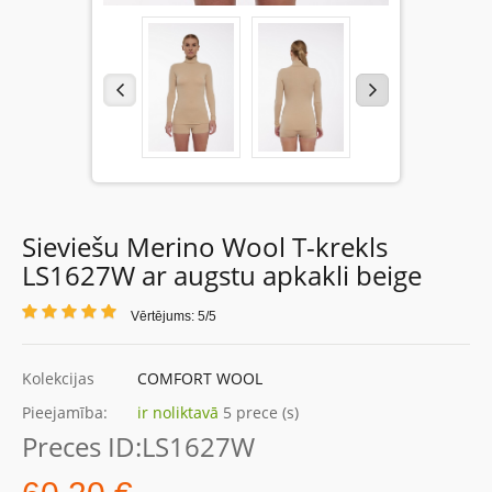
Sieviešu Merino Wool T-krekls
LS1627W ar augstu apkakli beige
Vērtējums: 5/5
Kolekcijas
COMFORT WOOL
Pieejamība:
ir noliktavā
5 prece (s)
Preces ID:
LS1627W