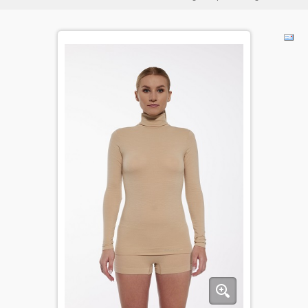
BĒRNIEM
KOLEKCIJAS
NODERĪGI
AKCIJAS