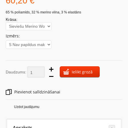
60,20 €
65 % poliamīds, 32 % merino vilna, 3 % elastāns
Krāsa:
Izmērs:
Ielikt grozā
Daudzums:
Pievienot salīdzināšanai
Uzdot jautājumu
Apraksts