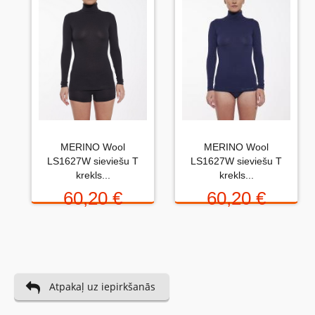
Uzrakstiet atsauksmi....(min. 10, max. 2000 simboli)
MERINO Wool
MERINO Wool
Vispirms: Novērtējiet preci. Lūdzu izvēlieties vērtējumu
LS1627W sieviešu T
LS1627W sieviešu T
no 0 (slikti) līdz 5 zvaigznēm (teicami).
krekls...
krekls...
Novērtējums:
60,20 €
60,20 €
Uzrakstītu simbolu skaits:
Atpakaļ uz iepirkšanās