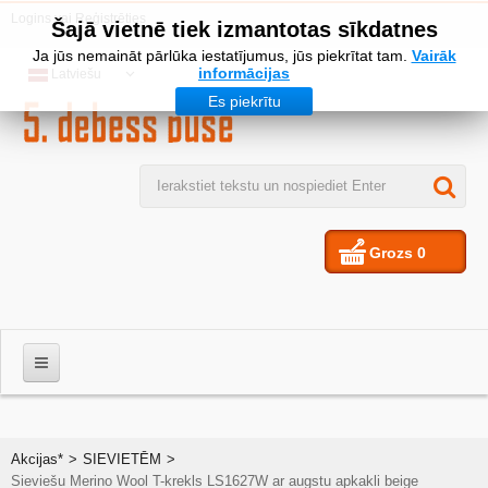
Logins
vai
Reģistrēties
Šajā vietnē tiek izmantotas sīkdatnes
Ja jūs nemaināt pārlūka iestatījumus, jūs piekrītat tam.
Vairāk
informācijas
Latviešu
Es piekrītu
Grozs
0
VĪRIEŠIEM
Akcijas*
>
SIEVIETĒM
>
Sieviešu Merino Wool T-krekls LS1627W ar augstu apkakli beige
SIEVIETES