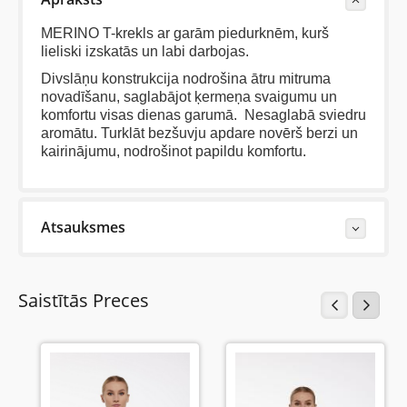
MERINO T-krekls ar garām piedurknēm, kurš
lieliski izskatās un labi darbojas.
Divslāņu konstrukcija nodrošina ātru mitruma
novadīšanu, saglabājot ķermeņa svaigumu un
komfortu visas dienas garumā. Nesaglabā sviedru
aromātu.
Turklāt bezšuvju apdare novērš berzi un
kairinājumu, nodrošinot papildu komfortu.
Atsauksmes
Last Reviews
Saistītās Preces
Trešdiena, 11 Decembris 2024
Lielisks džemperis, kā viss Brubeck apģērbs.
Patīkams ķermenim, nekož, nerīvē utt. Esmu ļoti
apmierināta.