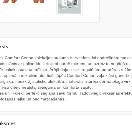
ksts
k Comfort Cotton kolekcijas audums ir izveidots, lai nodrošinātu maks
nas slānis ar poliamīdu lieliski absorbē mitrumu un uzreiz to nogādā uz
r paliek sausa un mīksta. Ārējā daļa lieliski regulē temperatūras režīm
ot optimālu mikroklimatu, tieši tāpēc Comfort Cotton veļa kļūst gandrīz par
erģiska, neuzkrāj statisko elektrību, materiāls izturēja dermatologu vir
s visu dienu neatstāj svaiguma un komforta sajūtu.
es un T-krekli perfekti saglabā savu formu, radot vieglu vilkšanas efe
ietošanas laiku un pēc mazgāšanas.
uksmes