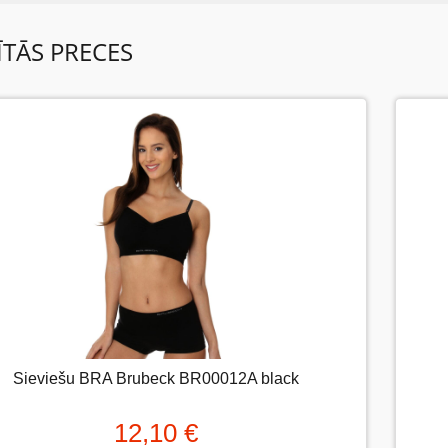
Reviews
ĪTĀS PRECES
v neviena šīs preces apskata.
tiet atsauksmi....(min. 10, max. 2000 simboli)
ms: Novērtējiet preci. Lūdzu izvēlieties vērtējumu no 0 (slikti) līdz 5 zva
tējums:
Sieviešu BRA Brubeck BR00012A black
Sieviešu BRA Brubeck BR00012A black
12,10 €
12,10 €