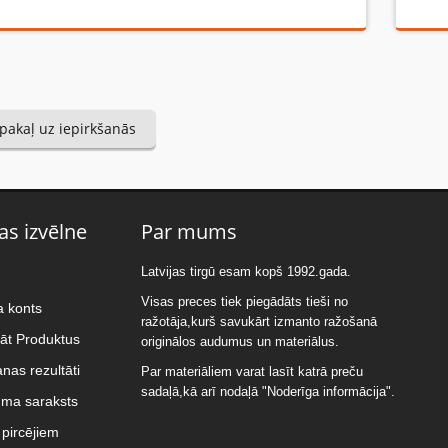
pakaļ uz iepirkšanās
as izvēlne
Par mums
Latvijas tirgū esam kopš 1992.gada.
Visas preces tiek piegādāts tieši no
a konts
ražotāja,kurš savukārt izmanto ražošanā
nāt Produktus
originālos audumus un materiālus.
nas rezultāti
Par materiāliem varat lasīt katrā preču
sadaļā,kā arī nodaļā "Noderīga informācija".
uma saraksts
pircējiem