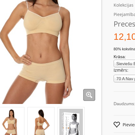
Kolekcijas
Pieejamība
Preces
12,1
80% kokvilna
Krāsa:
Izmērs:
Daudzums
Pievi