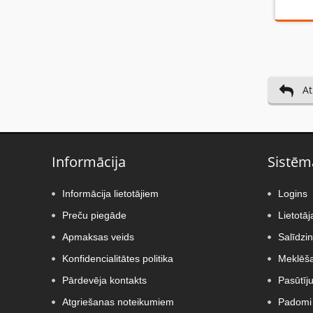
At
Informācija
Sistēm
Informācija lietotājiem
Logins
Preču piegāde
Lietotāj
Apmaksas veids
Salīdzi
Konfidencialitātes politika
Meklēša
Pārdevēja kontakts
Pasūtīj
Atgriešanas noteikumiem
Padomi 