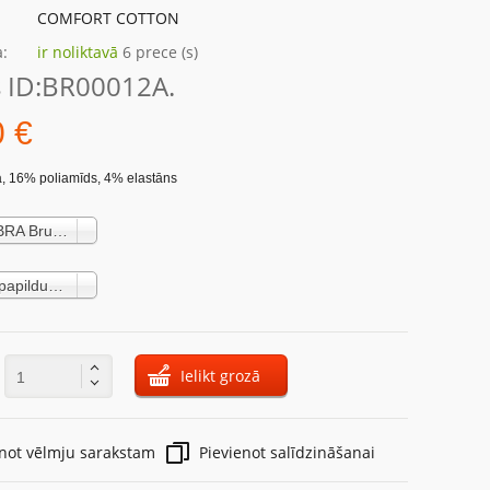
COMFORT COTTON
:
ir noliktavā
6 prece (s)
 ID:
BR00012A.
0 €
, 16% poliamīds, 4% elastāns
Sieviešu BRA Brubeck BR00012A beige (12,10 €)
70 A Nav papildus maksas
Ielikt grozā
:
enot vēlmju sarakstam
Pievienot salīdzināšanai