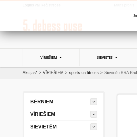
Logins
vai
Reģistrēties
Mans profils
Ja
VĪRIEŠIEM
SIEVIETES
Akcijas*
>
VĪRIEŠIEM
>
sports un fitness
>
Sieviešu BRA Bru
BĒRNIEM
VĪRIEŠIEM
SIEVIETĒM