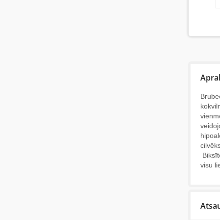
Apra
Brubec
kokvil
vienmē
veidoj
hipoal
cilvēk
Biksīt
visu l
Atsa