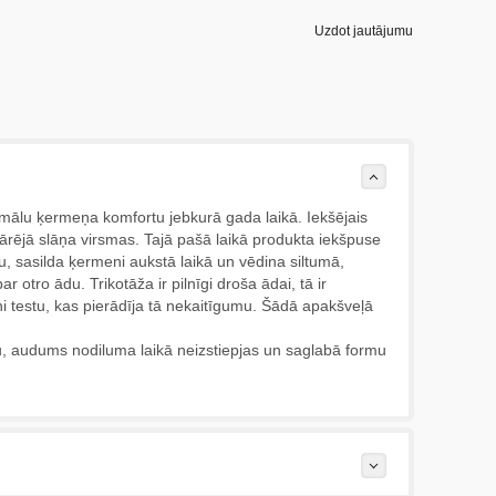
Uzdot jautājumu
imālu ķermeņa komfortu jebkurā gada laikā. Iekšējais
 ārējā slāņa virsmas. Tajā pašā laikā produkta iekšpuse
u, sasilda ķermeni aukstā laikā un vēdina siltumā,
 otro ādu. Trikotāža ir pilnīgi droša ādai, tā ir
kni testu, kas pierādīja tā nekaitīgumu. Šādā apakšveļā
ktu, audums nodiluma laikā neizstiepjas un saglabā formu