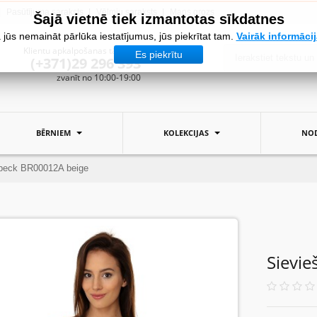
Pasūtījuma saraksts
Vēlmju saraksts
Mans grozs
Šajā vietnē tiek izmantotas sīkdatnes
 jūs nemaināt pārlūka iestatījumus, jūs piekrītat tam.
Vairāk informāci
Klientu apkalpošanas tālrunis:
Es piekrītu
(+371)29 296 393
zvanīt no 10:00-19:00
BĒRNIEM
KOLEKCIJAS
NOD
beck BR00012A beige
Sievi