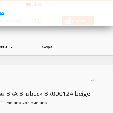
Latviešu
jas
Grozs
0
ERĪGI
AKCIJAS
ešu BRA Brubeck BR00012A beige
Vērtējums: Vēl nav vērtējumu