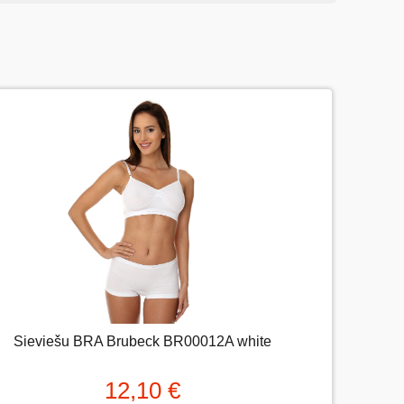
igznēm (teicami).
Uzrakstītu simbolu skaits:
Sieviešu BRA Brubeck BR00012A white
Sieviešu BRA Brubeck BR00012A white
12,10 €
12,10 €