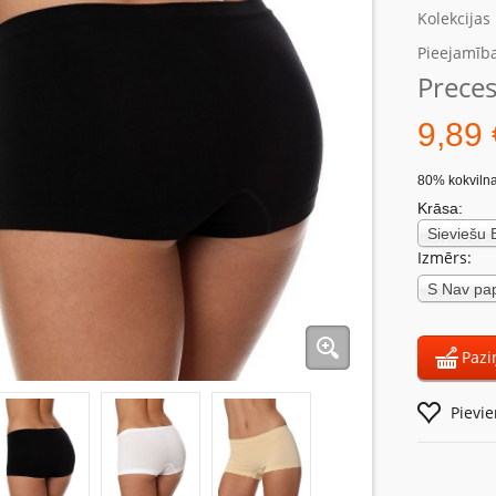
Kolekcijas
Pieejamība
Preces
9,89 
80% kokvilna
Krāsa:
Izmērs:
Pazi
Pievi