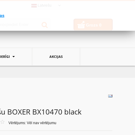
Latviešu
jas
Grozs
0
ERĪGI
AKCIJAS
ešu BOXER BX10470 black
Vērtējums: Vēl nav vērtējumu