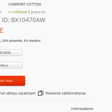
COMFORT COTTON
:
ir noliktavā
5 prece (s)
 ID:
BX10470AW
€
, 16% poliamīds, 4% elastāns
Sieviešu BOXER BX10470 black (9,89 €)
S Nav papildus maksas
ņot man
enot vēlmju sarakstam
Pievienot salīdzināšanai
Uzdot jautājumu