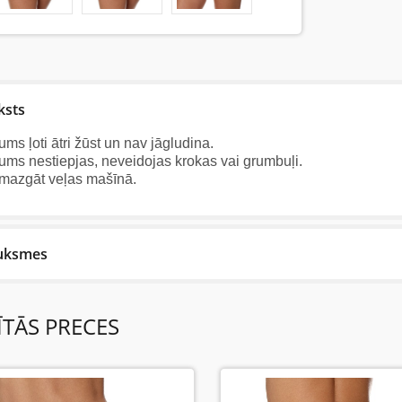
ksts
ums ļoti ātri žūst un nav jāgludina.
ums nestiepjas, neveidojas krokas vai grumbuļi.
 mazgāt veļas mašīnā.
uksmes
Reviews
ĪTĀS PRECES
v neviena šīs preces apskata.
tiet atsauksmi....(min. 10, max. 2000 simboli)