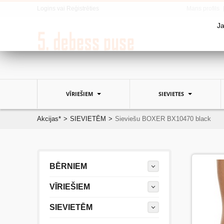
Logins
vai
Reģistrēties
Mans profils
Ja
VĪRIEŠIEM
SIEVIETES
Akcijas*
>
SIEVIETĒM
>
Sieviešu BOXER BX10470 black
BĒRNIEM
VĪRIEŠIEM
SIEVIETĒM