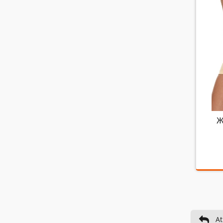
Vispir
Novēr
Ж
At