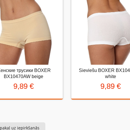
ms: Novērtējiet preci. Lūdzu izvēlieties vērtējumu no 0 (slikti) līdz 5 zva
tējums:
Женские трусики BOXER
Sieviešu BOXER BX1047
енские трусики BOXER
Sieviešu BOXER BX10
BX10470AW beige
white
BX10470AW beige
white
9,89 €
9,89 €
9,89 €
9,89 €
pakaļ uz iepirkšanās