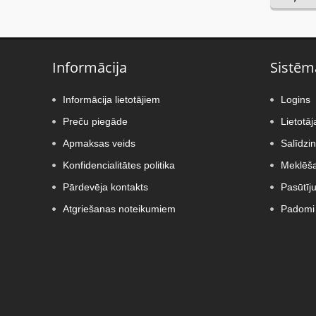
Informācija
Sistēm
Informācija lietotājiem
Logins
Preču piegāde
Lietotāj
Apmaksas veids
Salīdzi
Konfidencialitātes politika
Meklēša
Pārdevēja kontakts
Pasūtīj
Atgriešanas noteikumiem
Padomi 