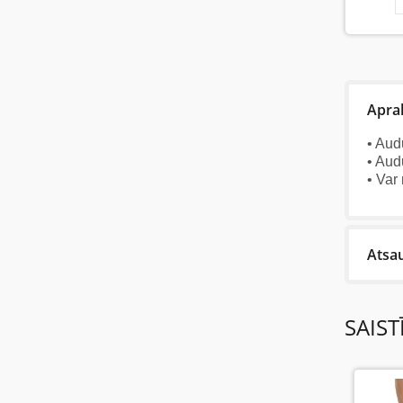
Apra
• Aud
• Aud
• Var
Atsa
Last 
SAIST
Vēl na
Uzraks