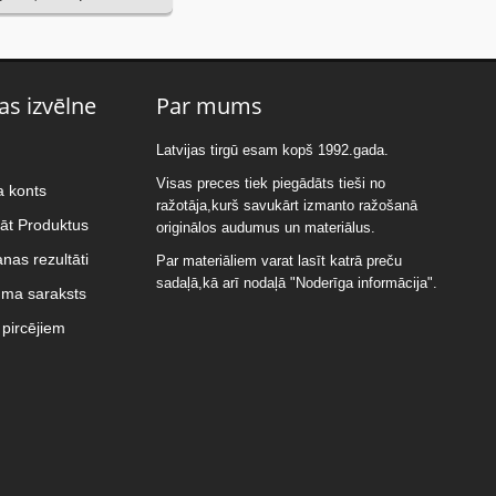
as izvēlne
Par mums
Latvijas tirgū esam kopš 1992.gada.
Visas preces tiek piegādāts tieši no
a konts
ražotāja,kurš savukārt izmanto ražošanā
nāt Produktus
originālos audumus un materiālus.
nas rezultāti
Par materiāliem varat lasīt katrā preču
sadaļā,kā arī nodaļā "Noderīga informācija".
uma saraksts
pircējiem