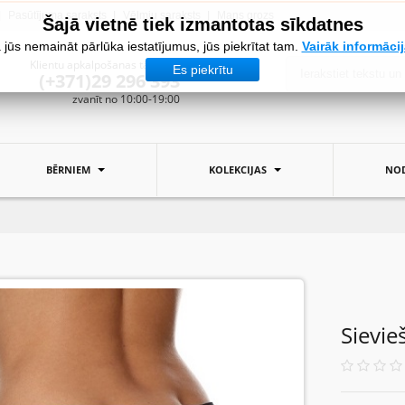
Pasūtījuma saraksts
Vēlmju saraksts
Mans grozs
Šajā vietnē tiek izmantotas sīkdatnes
 jūs nemaināt pārlūka iestatījumus, jūs piekrītat tam.
Vairāk informāci
Klientu apkalpošanas tālrunis:
Es piekrītu
(+371)29 296 393
zvanīt no 10:00-19:00
BĒRNIEM
KOLEKCIJAS
NOD
Sievi