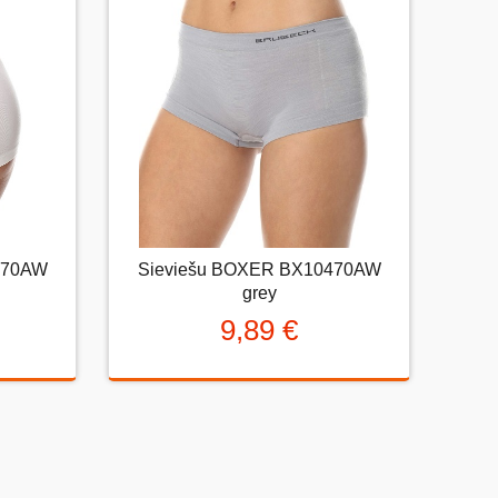
igznēm (teicami).
Uzrakstītu simbolu skaits:
0AW
Sieviešu BOXER BX10470AW
470AW
Sieviešu BOXER BX10470AW
grey
grey
9,89 €
9,89 €