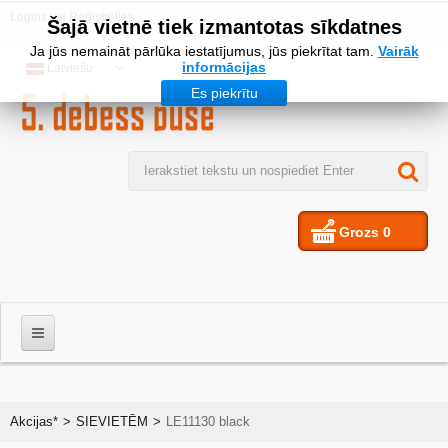
Logins
vai
Reģistrēties
Šajā vietnē tiek izmantotas sīkdatnes
Ja jūs nemaināt pārlūka iestatījumus, jūs piekrītat tam.
Vairāk
informācijas
Latviešu
Es piekrītu
Grozs
0
VĪRIEŠIEM
Akcijas*
>
SIEVIETĒM
>
LE11130 black
SIEVIETES