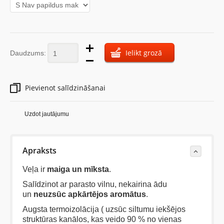
Ielikt grozā
Daudzums:
Pievienot salīdzināšanai
Uzdot jautājumu
Apraksts
Veļa ir
maiga un mīksta
.
Salīdzinot ar parasto vilnu, nekairina ādu
un
neuzsūc apkārtējos aromātus
.
Augsta termoizolācija ( uzsūc siltumu iekšējos
struktūras kanālos, kas veido 90 % no vienas