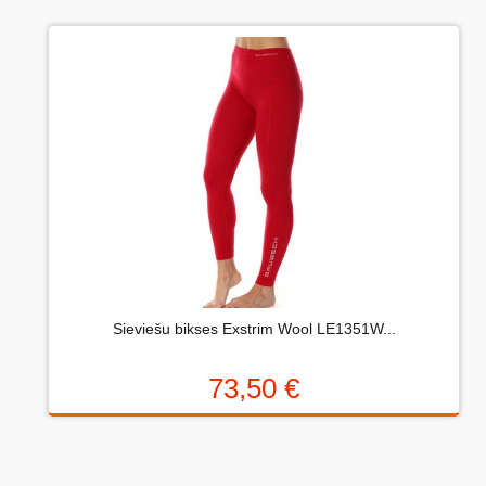
Uzrakstiet atsauksmi....(min. 10, max. 2000 simboli)
Vispirms: Novērtējiet preci. Lūdzu izvēlieties vērtējumu
no 0 (slikti) līdz 5 zvaigznēm (teicami).
Novērtējums:
Sieviešu bikses Exstrim Wool LE1351W...
Uzrakstītu simbolu skaits:
73,50 €