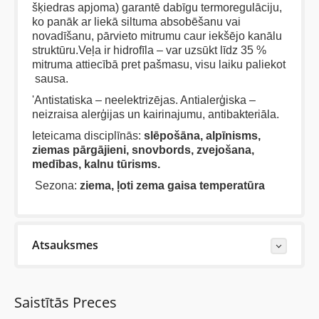
šķiedras apjoma) garantē dabīgu termoregulāciju,
ko panāk ar liekā siltuma absobēšanu vai
novadīšanu, pārvieto mitrumu caur iekšējo kanālu
struktūru.Veļa ir hidrofīla – var uzsūkt līdz 35 %
mitruma attiecībā pret pašmasu, visu laiku paliekot
sausa.
'Antistatiska – neelektrizējas. Antialerģiska –
neizraisa alerģijas un kairinajumu, antibakteriāla.
Ieteicama disciplīnās:
slēpošāna, alpīnisms,
ziemas pārgājieni, snovbords, zvejošana,
medības, kalnu tūrisms.
Sezona:
ziema, ļoti zema gaisa temperatūra
Atsauksmes
Last Reviews
Saistītās Preces
Vēl nav neviena šīs preces apskata.