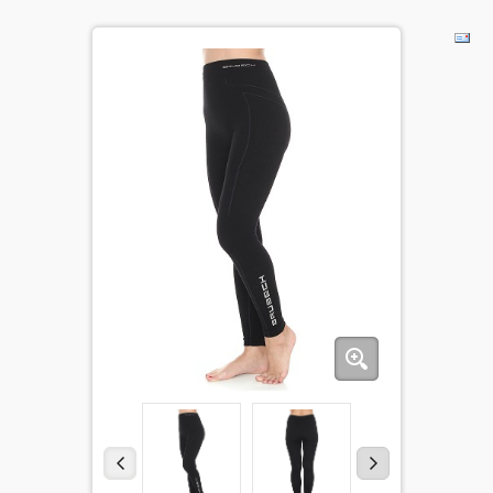
BĒRNIEM
KOLEKCIJAS
NODERĪGI
AKCIJAS