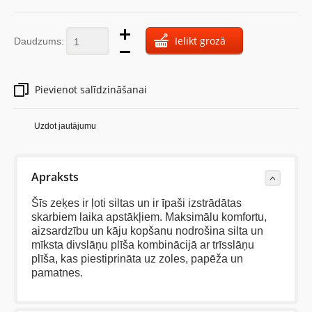
Ielikt grozā
Daudzums:
Pievienot salīdzināšanai
Uzdot jautājumu
Apraksts
Šīs zeķes ir ļoti siltas un ir īpaši izstrādātas
skarbiem laika apstākļiem. Maksimālu komfortu,
aizsardzību un kāju kopšanu nodrošina silta un
mīksta divslāņu plīša kombinācijā ar trīsslāņu
plīša, kas piestiprināta uz zoles, papēža un
pamatnes.