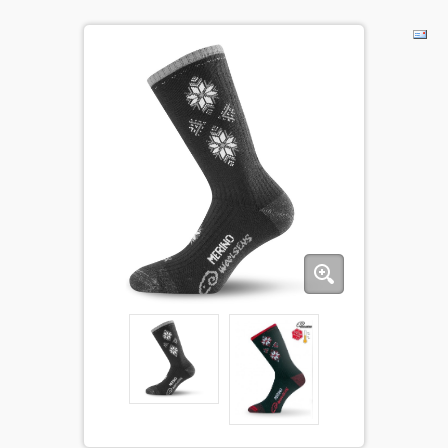
BĒRNIEM
KOLEKCIJAS
NODERĪGI
AKCIJAS