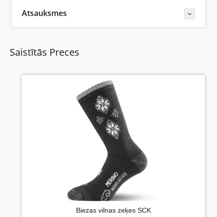
Atsauksmes
Last Reviews
Saistītās Preces
Vēl nav neviena šīs preces apskata.
Uzrakstiet atsauksmi....(min. 10, max. 2000 simboli)
Vispirms: Novērtējiet preci. Lūdzu izvēlieties vērtējumu
no 0 (slikti) līdz 5 zvaigznēm (teicami).
Novērtējums:
Biezas vilnas zeķes SCK
Uzrakstītu simbolu skaits: