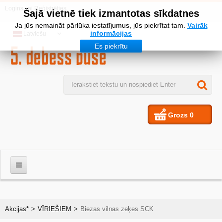
Logins
vai
Reģistrēties
Šajā vietnē tiek izmantotas sīkdatnes
Ja jūs nemaināt pārlūka iestatījumus, jūs piekrītat tam.
Vairāk
informācijas
Latviešu
Es piekrītu
Grozs
0
VĪRIEŠIEM
Akcijas*
>
VĪRIEŠIEM
>
Biezas vilnas zeķes SCK
SIEVIETES