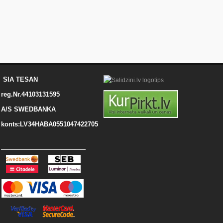
SIA TESAN
reg.Nr.44103131595
A/S SWEDBANKA
konts:LV34HABA0551047422705