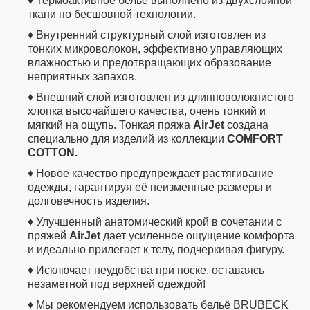
♦ Термоактивное белье выполнено из двухслойной
ткани по бесшовной технологии.
♦ Внутренний структурный слой изготовлен из
тонких микроволокон, эффективно управляющих
влажностью и предотвращающих образование
неприятных запахов.
♦ Внешний слой изготовлен из длинноволокнистого
хлопка высочайшего качества, очень тонкий и
мягкий на ощупь. Тонкая пряжа
AirJet
создана
специально для изделий из коллекции
COMFORT
COTTON
.
♦ Новое качество предупреждает растягивание
одежды, гарантируя её неизменные размеры и
долговечность изделия.
♦ Улучшенный анатомический крой в сочетании с
пряжей
AirJet
дает усиленное ощущение комфорта
и идеально прилегает к телу, подчеркивая фигуру.
♦ Исключает неудобства при носке, оставаясь
незаметной под верхней одеждой!
♦ Мы рекомендуем использовать бельё BRUBECK