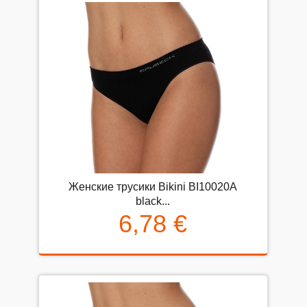
Женские трусики Bikini BI10020А
black...
6,78 €