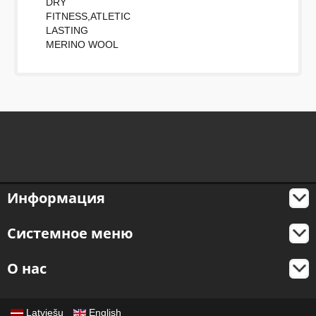
DRY
FITNESS,ATLETIC
LASTING
MERINO WOOL
Информация
Системное меню
О нас
Latviešu
English