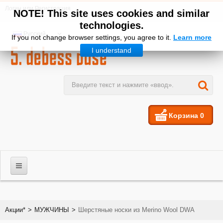
Логин
или
Регистрация
NOTE! This site uses cookies and similar
technologies.
Русский
If you not change browser settings, you agree to it.
Learn more
I understand
Корзина
0
МУЖЧИНЫ
Акции*
>
МУЖЧИНЫ
>
Шерстяные носки из Merino Wool DWA
ЖЕНЩИНЫ