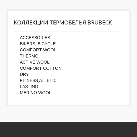
Во-первых: Оцените данный товар. Пожалуйста,
выберите оценку от 0 (плохо) до 5 (отлично).
Rating:
KОЛЛЕКЦИИ ТЕРМОБЕЛЬЯ BRUBECK
Набранные символы:
ACCESSORIES
BIKERS, BICYCLE
COMFORT WOOL
THERMO
ACTIVE WOOL
COMFORT COTTON
DRY
FITNESS,ATLETIC
LASTING
MERINO WOOL