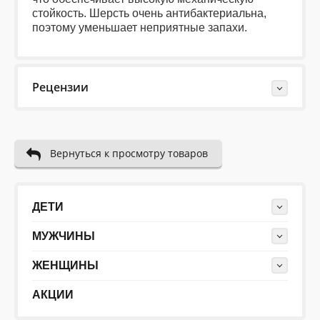
стойкость. Шерсть очень антибактериальна,
поэтому уменьшает неприятные запахи.
Рецензии
Last Reviews
Вернуться к просмотру товаров
Еще нет отзывов об этом товаре.
Пожалуйста напишите (краткую) рецензию....(мин. 10,
макс. 2000 знаков)
ДЕТИ
МУЖЧИНЫ
ЖЕНЩИНЫ
АКЦИИ