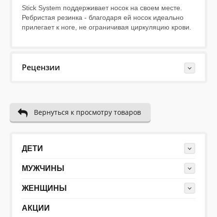
Stick System поддерживает носок на своем месте.
Ребристая резинка - благодаря ей носок идеально
прилегает к ноге, не ограничивая циркуляцию крови.
Рецензии
Last Reviews
Вернуться к просмотру товаров
Еще нет отзывов об этом товаре.
Пожалуйста напишите (краткую) рецензию....(мин. 10,
макс. 2000 знаков)
ДЕТИ
МУЖЧИНЫ
ЖЕНЩИНЫ
АКЦИИ