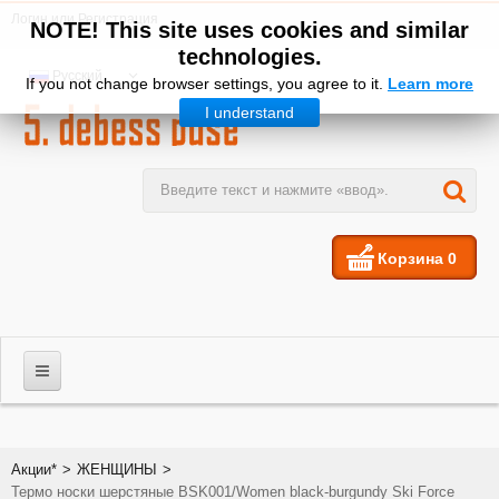
Логин
или
Регистрация
NOTE! This site uses cookies and similar
technologies.
Русский
If you not change browser settings, you agree to it.
Learn more
I understand
Корзина
0
МУЖЧИНЫ
Акции*
>
ЖЕНЩИНЫ
>
Термо носки шерстяные BSK001/Women black-burgundy Ski Force
ЖЕНЩИНЫ