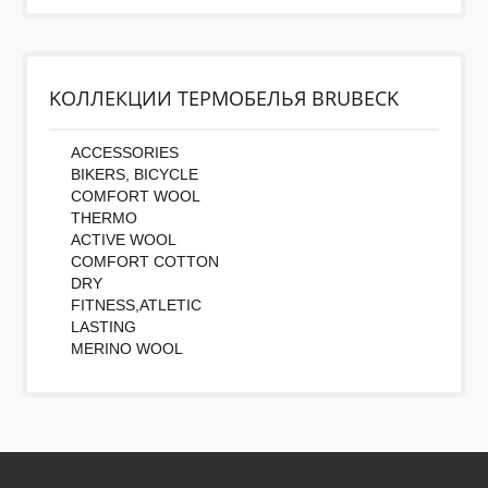
Во-первых: Оцените данный товар. Пожалуйста,
выберите оценку от 0 (плохо) до 5 (отлично).
Rating:
KОЛЛЕКЦИИ ТЕРМОБЕЛЬЯ BRUBECK
Набранные символы:
ACCESSORIES
BIKERS, BICYCLE
COMFORT WOOL
THERMO
ACTIVE WOOL
COMFORT COTTON
DRY
FITNESS,ATLETIC
LASTING
MERINO WOOL