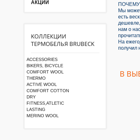
АКЦИИ
ПОЧЕМУ
Мы может
есть вес
дешевле,
нам о на
KОЛЛЕКЦИИ
прочитат
На ежего
ТЕРМОБЕЛЬЯ BRUBECK
получил 
ACCESSORIES
BIKERS, BICYCLE
В ВЫ
COMFORT WOOL
THERMO
ACTIVE WOOL
COMFORT COTTON
DRY
FITNESS,ATLETIC
LASTING
MERINO WOOL