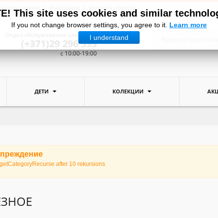
Список заказов
Избранное
Корзина покупок
! This site uses cookies and similar technolo
If you not change browser settings, you agree to it.
Learn more
Отдел обслуживания клиентов:
I understand
(+371)29 296 393
c 10:00-19:00
ДЕТИ
КОЛЕКЦИИ
АК
преждение
getCategoryRecurse after 10 rekursions
ЕЗНОЕ