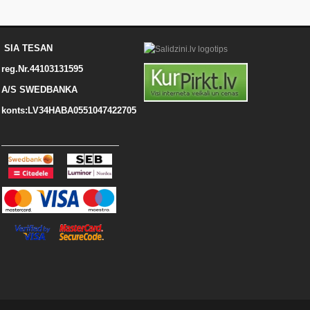
SIA TESAN
reg.Nr.44103131595
A/S SWEDBANKA
konts:LV34HABA0551047422705