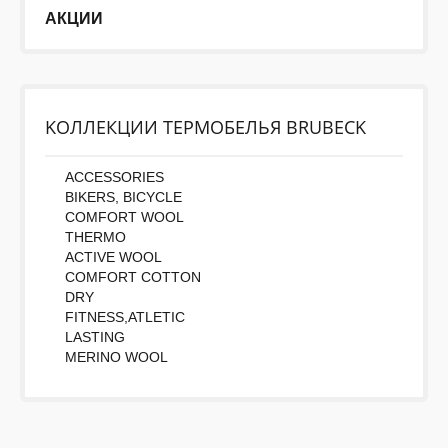
АКЦИИ
KОЛЛЕКЦИИ ТЕРМОБЕЛЬЯ BRUBECK
Во-первых: Оцените данный товар. Пожалуйста,
выберите оценку от 0 (плохо) до 5 (отлично).
ACCESSORIES
Rating:
BIKERS, BICYCLE
COMFORT WOOL
THERMO
Набранные символы:
ACTIVE WOOL
COMFORT COTTON
DRY
FITNESS,ATLETIC
LASTING
MERINO WOOL