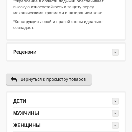
*Укрепление в области лодыжки обеспечивает
высокую износостойкость и защиту перед
механическими травмами и натиранием кожи.
*Конструкция левой и правой стопы идеально
совпадает.
Рецензии
Last Reviews
Вернуться к просмотру товаров
21.09.2020
носки идеальны для долгих прогулок и никогда не
натирают ноги
ДЕТИ
МУЖЧИНЫ
Пожалуйста напишите (краткую) рецензию....(мин. 10,
макс. 2000 знаков)
ЖЕНЩИНЫ