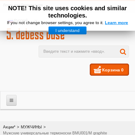
Логин
или
Регистрация
NOTE! This site uses cookies and similar
technologies.
Русский
If you not change browser settings, you agree to it.
Learn more
I understand
Корзина
0
МУЖЧИНЫ
Акции*
>
МУЖЧИНЫ
>
Мужские универсальные термоноски BMU001/М graphite
ЖЕНЩИНЫ