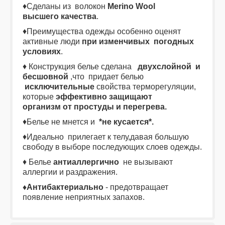
♦Сделаны из волокон
Mеrino Wool
высшего качества
.
♦Преимущества одежды особенно оценят
активные люди
при изменчивых погодных
условиях
.
♦ Конструкция белье сделана
двухслойной и
бесшовной
,что придает белью
исключительные
свойства терморегуляции,
которые
эффективно защищают
организм от простуды и перегрева.
♦Белье не мнется и
*не кусается*.
♦Идеально прилегает к телу,давая большую
свободу в выборе последующих слоев одежды.
♦ Белье
антиаллергично
не вызывают
аллергии и раздражения.
♦Антибактериально
- предотвращает
появление неприятных запахов.